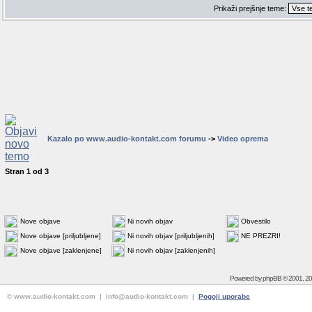
Prikaži prejšnje teme:
Kazalo po www.audio-kontakt.com forumu
->
Video oprema
Stran
1
od
3
Nove objave
Ni novih objav
Obvestilo
Nove objave [priljubljene]
Ni novih objav [priljubljenih]
NE PREZRI!
Nove objave [zaklenjene]
Ni novih objav [zaklenjenih]
Powered by
phpBB
© 2001, 2
© www.audio-kontakt.com | info@audio-kontakt.com |
Pogoji uporabe