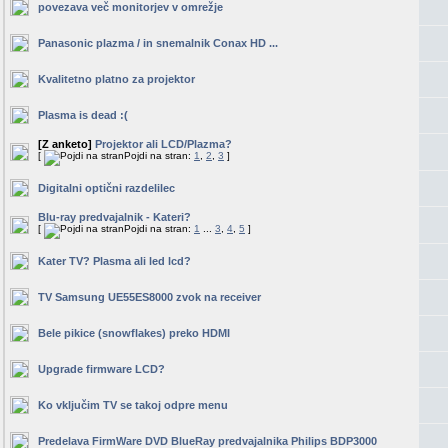
povezava več monitorjev v omrežje
Panasonic plazma / in snemalnik Conax HD ...
Kvalitetno platno za projektor
Plasma is dead :(
[Z anketo]
Projektor ali LCD/Plazma?
[
Pojdi na stran:
1
,
2
,
3
]
Digitalni optični razdelilec
Blu-ray predvajalnik - Kateri?
[
Pojdi na stran:
1
...
3
,
4
,
5
]
Kater TV? Plasma ali led lcd?
TV Samsung UE55ES8000 zvok na receiver
Bele pikice (snowflakes) preko HDMI
Upgrade firmware LCD?
Ko vključim TV se takoj odpre menu
Predelava FirmWare DVD BlueRay predvajalnika Philips BDP3000