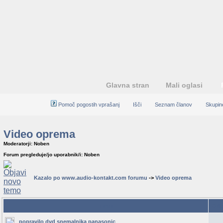
Glavna stran
Mali oglasi
Pomoč pogostih vprašanj
Išči
Seznam članov
Skupin
Video oprema
Moderatorji: Noben
Forum pregleduje/jo uporabnik/i: Noben
Kazalo po www.audio-kontakt.com forumu
->
Video oprema
Teme
Odg
popravilo dvd snemalnika panasonic