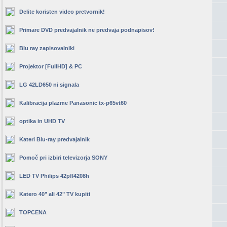
Delite koristen video pretvornik!
Primare DVD predvajalnik ne predvaja podnapisov!
Blu ray zapisovalniki
Projektor [FullHD] & PC
LG 42LD650 ni signala
Kalibracija plazme Panasonic tx-p65vt60
optika in UHD TV
Kateri Blu-ray predvajalnik
Pomoč pri izbiri televizorja SONY
LED TV Philips 42pfl4208h
Katero 40" ali 42" TV kupiti
TOPCENA