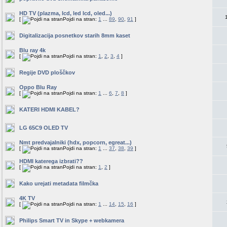
HD TV (plazma, lcd, led lcd, oled...)
[
Pojdi na stran:
1
...
89
,
90
,
91
]
Digitalizacija posnetkov starih 8mm kaset
Blu ray 4k
[
Pojdi na stran:
1
,
2
,
3
,
4
]
Regije DVD ploščkov
Oppo Blu Ray
[
Pojdi na stran:
1
...
6
,
7
,
8
]
KATERI HDMI KABEL?
LG 65C9 OLED TV
Nmt predvajalniki (hdx, popcorn, egreat...)
[
Pojdi na stran:
1
...
37
,
38
,
39
]
HDMI katerega izbrati??
[
Pojdi na stran:
1
,
2
]
Kako urejati metadata filmčka
4K TV
[
Pojdi na stran:
1
...
14
,
15
,
16
]
Philips Smart TV in Skype + webkamera