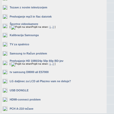
Tezave z novim televizorjem
Predvajanje mp3 in flac datotek
Športne videokamere
[
Pojdi na stran:
1
,
2
]
Kalibracija Samsunga
TV za spalnico
Samsung tv Račun problem
Predvajanje HD 1080/24p 50p 60p BD-jev
[
Pojdi na stran:
1
,
2
]
tv samsung D8000 ali ES7000
LG daljinec za LCD ali Plazmo vam ne deluje?
USB DONGLE
HDMI-connect problem
PCH A-210 težave