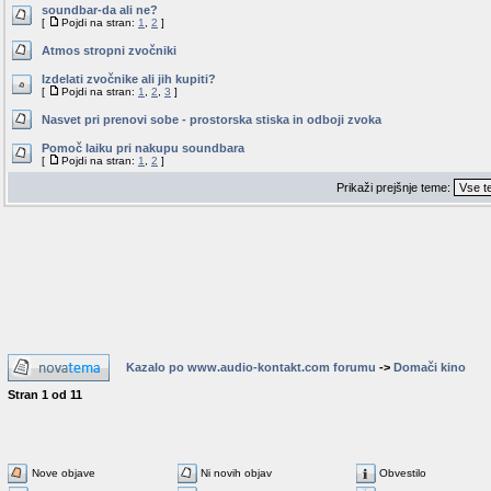
soundbar-da ali ne?
[
Pojdi na stran:
1
,
2
]
Atmos stropni zvočniki
Izdelati zvočnike ali jih kupiti?
[
Pojdi na stran:
1
,
2
,
3
]
Nasvet pri prenovi sobe - prostorska stiska in odboji zvoka
Pomoč laiku pri nakupu soundbara
[
Pojdi na stran:
1
,
2
]
Prikaži prejšnje teme:
Kazalo po www.audio-kontakt.com forumu
->
Domači kino
Stran
1
od
11
Nove objave
Ni novih objav
Obvestilo