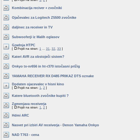
Kombinacija reciver + zvočniki
Ojačevalec za Logitech Z5500 zvočnike
daljinec za receiver in TV
Subwooferji iz Malih oglasov
Gradnja HTPC
[
Pojdi na stran:
1
...
31
,
32
,
33
]
Kateri AVR za obstoječi sistem?
Onkyo tx-nr656 in ht-r370 istočasni prižig
YAMAHA RECEIVER RX D485 PRIKAZ DTS oznake
Dodaten ojacevalec v hisni kino
[
Pojdi na stran:
1
,
2
]
Katere bluetooth zvočnike kupiti ?
Zamenjava receiverja
[
Pojdi na stran:
1
,
2
]
Hdmi ARC
Nasvet pri izbiri AV receiverja - Denon Yamaha Onkyo
NAD T763 - cena