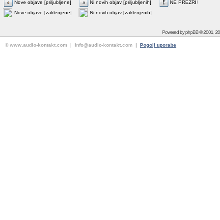
Nove objave [priljubljene]
Ni novih objav [priljubljenih]
NE PREZRI!
Nove objave [zaklenjene]
Ni novih objav [zaklenjenih]
Powered by
phpBB
© 2001, 2
© www.audio-kontakt.com | info@audio-kontakt.com |
Pogoji uporabe