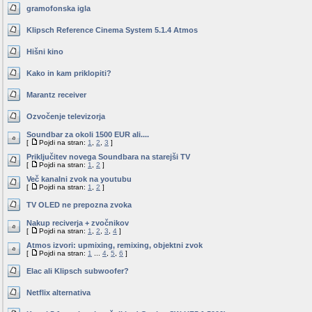
gramofonska igla
Klipsch Reference Cinema System 5.1.4 Atmos
Hišni kino
Kako in kam priklopiti?
Marantz receiver
Ozvočenje televizorja
Soundbar za okoli 1500 EUR ali....
[
Pojdi na stran:
1
,
2
,
3
]
Priključitev novega Soundbara na starejši TV
[
Pojdi na stran:
1
,
2
]
Več kanalni zvok na youtubu
[
Pojdi na stran:
1
,
2
]
TV OLED ne prepozna zvoka
Nakup reciverja + zvočnikov
[
Pojdi na stran:
1
,
2
,
3
,
4
]
Atmos izvori: upmixing, remixing, objektni zvok
[
Pojdi na stran:
1
...
4
,
5
,
6
]
Elac ali Klipsch subwoofer?
Netflix alternativa