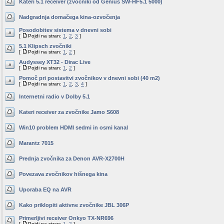
Kateri 5.1 receiver (zvočniki od Genius SW-HF5.1 5000)
Nadgradnja domačega kina-ozvočenja
Posodobitev sistema v dnevni sobi
[
Pojdi na stran:
1
,
2
,
3
]
5.1 Klipsch zvočniki
[
Pojdi na stran:
1
,
2
]
Audyssey XT32 - Dirac Live
[
Pojdi na stran:
1
,
2
]
Pomoč pri postavitvi zvočnikov v dnevni sobi (40 m2)
[
Pojdi na stran:
1
,
2
,
3
,
4
]
Internetni radio v Dolby 5.1
Kateri receiver za zvočnike Jamo S608
Win10 problem HDMI sedmi in osmi kanal
Marantz 7015
Prednja zvočnika za Denon AVR-X2700H
Povezava zvočnikov hišnega kina
Uporaba EQ na AVR
Kako priklopiti aktivne zvočnike JBL 306P
Primerljivi receiver Onkyo TX-NR696
[
Pojdi na stran:
1
,
2
]