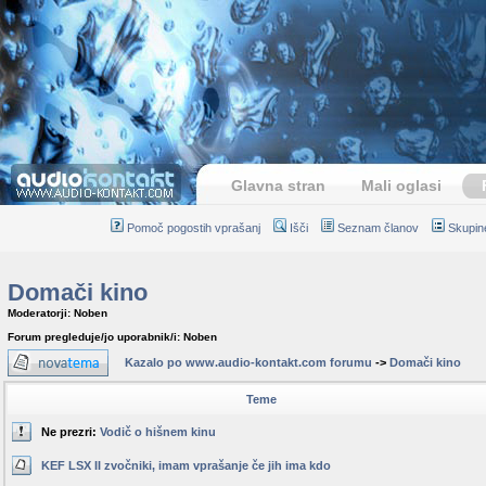
Glavna stran
Mali oglasi
Pomoč pogostih vprašanj
Išči
Seznam članov
Skupin
Domači kino
Moderatorji: Noben
Forum pregleduje/jo uporabnik/i: Noben
Kazalo po www.audio-kontakt.com forumu
->
Domači kino
Teme
Ne prezri:
Vodič o hišnem kinu
KEF LSX II zvočniki, imam vprašanje če jih ima kdo