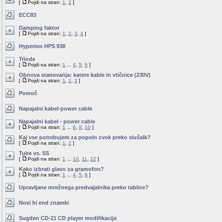
[
Pojdi na stran:
1
,
2
]
ECC83
Damping faktor
[
Pojdi na stran:
1
,
2
,
3
,
4
]
Hyperion HPS 938
Triode
[
Pojdi na stran:
1
...
4
,
5
,
6
]
Obnova stanovanja: katere kable in vtičnice (230V)
[
Pojdi na stran:
1
,
2
,
3
]
Pomoč
Napajalni kabel-power cable
Napajalni kabel - power cable
[
Pojdi na stran:
1
...
8
,
9
,
10
]
Kaj vse potrebujem za popoln zvok preko slušalk?
[
Pojdi na stran:
1
,
2
]
Tube vs. SS
[
Pojdi na stran:
1
...
10
,
11
,
12
]
Kako izbrati glavo za gramofon?
[
Pojdi na stran:
1
...
4
,
5
,
6
]
Upravljane mrežnega predvajalnika preko tablice?
Novi hi end znamki
Sugden CD-21 CD player modifikacija