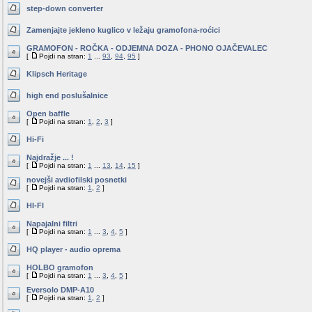
step-down converter
Zamenjajte jekleno kuglico v ležaju gramofona-roćici
GRAMOFON - ROČKA - ODJEMNA DOZA - PHONO OJAČEVALEC
[
Pojdi na stran:
1
...
93
,
94
,
95
]
Klipsch Heritage
high end poslušalnice
Open baffle
[
Pojdi na stran:
1
,
2
,
3
]
Hi-Fi
Najdražje ... !
[
Pojdi na stran:
1
...
13
,
14
,
15
]
novejši avdiofilski posnetki
[
Pojdi na stran:
1
,
2
]
HI-FI
Napajalni filtri
[
Pojdi na stran:
1
...
3
,
4
,
5
]
HQ player - audio oprema
HOLBO gramofon
[
Pojdi na stran:
1
...
3
,
4
,
5
]
Eversolo DMP-A10
[
Pojdi na stran:
1
,
2
]