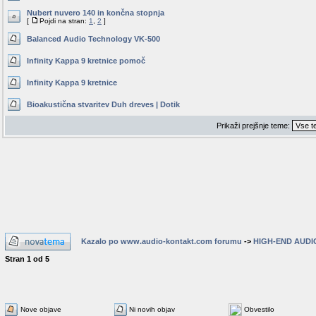
Nubert nuvero 140 in končna stopnja
[
Pojdi na stran:
1
,
2
]
Balanced Audio Technology VK-500
Infinity Kappa 9 kretnice pomoč
Infinity Kappa 9 kretnice
Bioakustična stvaritev Duh dreves | Dotik
Prikaži prejšnje teme:
Kazalo po www.audio-kontakt.com forumu
->
HIGH-END AUDI
Stran
1
od
5
Nove objave
Ni novih objav
Obvestilo