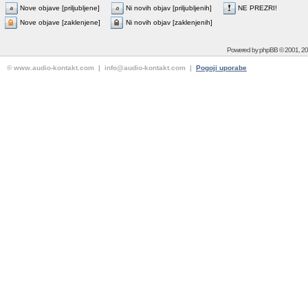
Nove objave [priljubljene]
Ni novih objav [priljubljenih]
NE PREZRI!
Nove objave [zaklenjene]
Ni novih objav [zaklenjenih]
Powered by
phpBB
© 2001, 2
© www.audio-kontakt.com | info@audio-kontakt.com |
Pogoji uporabe