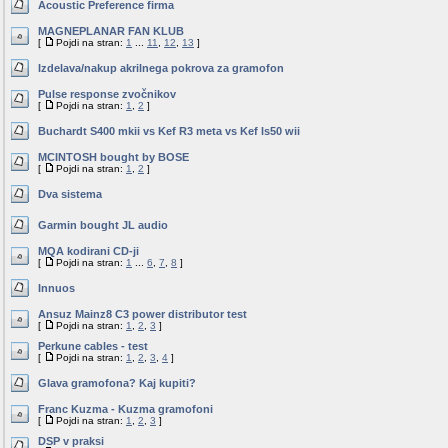
Acoustic Preference firma
MAGNEPLANAR FAN KLUB
[
Pojdi na stran:
1
...
11
,
12
,
13
]
Izdelava/nakup akrilnega pokrova za gramofon
Pulse response zvočnikov
[
Pojdi na stran:
1
,
2
]
Buchardt S400 mkii vs Kef R3 meta vs Kef ls50 wii
MCINTOSH bought by BOSE
[
Pojdi na stran:
1
,
2
]
Dva sistema
Garmin bought JL audio
MQA kodirani CD-ji
[
Pojdi na stran:
1
...
6
,
7
,
8
]
Innuos
Ansuz Mainz8 C3 power distributor test
[
Pojdi na stran:
1
,
2
,
3
]
Perkune cables - test
[
Pojdi na stran:
1
,
2
,
3
,
4
]
Glava gramofona? Kaj kupiti?
Franc Kuzma - Kuzma gramofoni
[
Pojdi na stran:
1
,
2
,
3
]
DSP v praksi