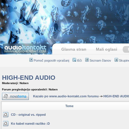
Glavna stran
Mali oglasi
Pomoč pogostih vprašanj
Išči
Seznam članov
Skupin
HIGH-END AUDIO
Moderatorji: Noben
Forum pregleduje/jo uporabnik/i: Noben
Kazalo po www.audio-kontakt.com forumu
->
HIGH-END AUDI
Teme
CD - original vs. ripped
Ko kabel naredi razliko :D