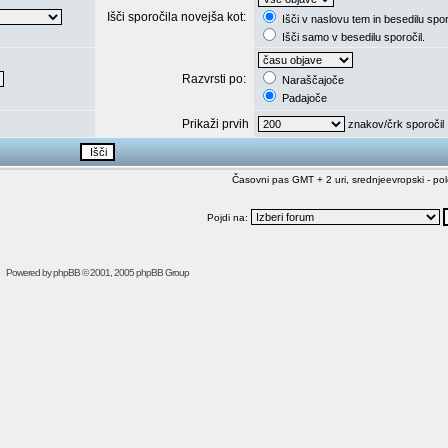
Išči sporočila novejša kot:
Išči v naslovu tem in besedilu spor
Išči samo v besedilu sporočil.
Razvrsti po:
Naraščajoče
Padajoče
Prikaži prvih
znakov/črk sporočil
Časovni pas GMT + 2 uri, srednjeevropski - pol
Pojdi na:
Powered by
phpBB
© 2001, 2005 phpBB Group