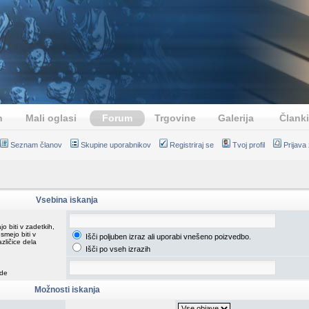
n
Mali oglasi
Forum
Trgovine
Galerija
Članki
Seznam članov
Skupine uporabnikov
Registriraj se
Tvoj profil
Prijava
Vsebina iskanja
o biti v zadetkih,
smejo biti v
Išči poljuben izraz ali uporabi vnešeno poizvedbo.
azličice dela
Išči po vseh izrazih
ede
Možnosti iskanja