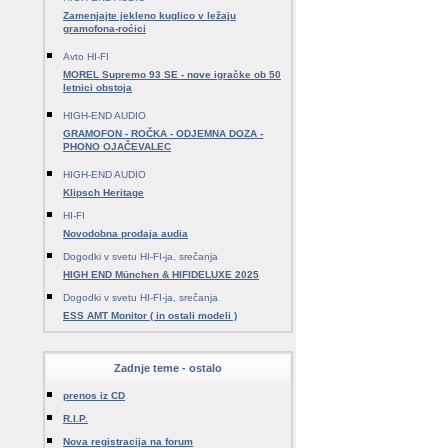
Zamenjajte jekleno kuglico v ležaju
gramofona-roćici
Avto HI-FI
MOREL Supremo 93 SE - nove igračke ob 50
letnici obstoja
HIGH-END AUDIO
GRAMOFON - ROČKA - ODJEMNA DOZA -
PHONO OJAČEVALEC
HIGH-END AUDIO
Klipsch Heritage
HI-FI
Novodobna prodaja audia
Dogodki v svetu HI-FI-ja, srečanja
HIGH END München & HIFIDELUXE 2025
Dogodki v svetu HI-FI-ja, srečanja
ESS AMT Monitor ( in ostali modeli )
Zadnje teme - ostalo
prenos iz CD
R.I.P.
Nova registracija na forum