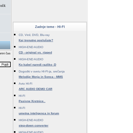
očil.
Zadnje teme - HI-FI
CD, Vinil, DVD, Blu-ray
Kaj trenutno poslušate?
HIGH-END AUDIO
CD - original vs. ripped
etni čas
HIGH-END AUDIO
Ko kabel naredi razliko :D
Dogodki v svetu HI-FI-ja, srečanja
Melodije Morja in Sonca - MMS
Avto HI-FI
ARC AUDIO DEMO CAR
HI-FI
Pasivne Kretnice..
HI-FI
umetna inteligenca in forum
HIGH-END AUDIO
step-down converter
HIGH-END AUDIO