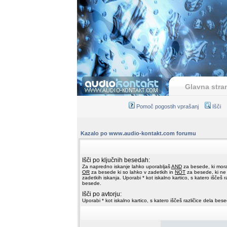
Glavna stra
Pomoč pogostih vprašanj
Išči
Kazalo po www.audio-kontakt.com forumu
Išči po ključnih besedah:
Za napredno iskanje lahko uporabljaš
AND
za besede, ki moraj
OR
za besede ki so lahko v zadetkih in
NOT
za besede, ki ne 
zadetkih iskanja. Uporabi * kot iskalno kartico, s katero iščeš r
besede.
Išči po avtorju:
Uporabi * kot iskalno kartico, s katero iščeš različice dela bes