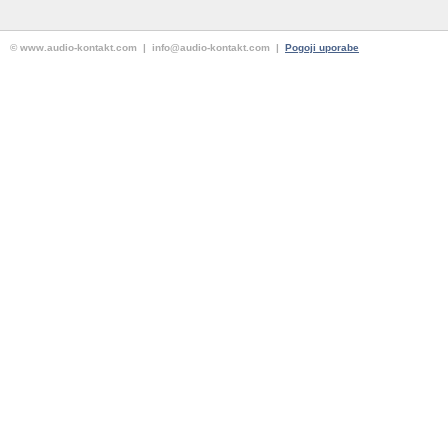
© www.audio-kontakt.com | info@audio-kontakt.com |
Pogoji uporabe