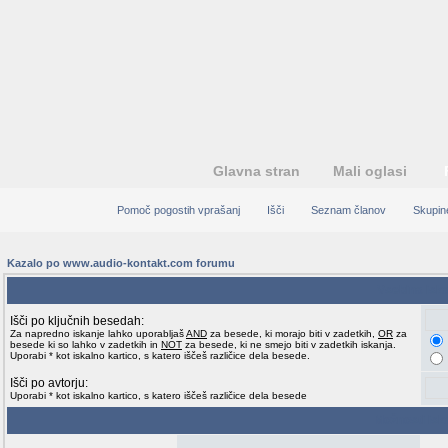
Glavna stran
Mali oglasi
Pomoč pogostih vprašanj
Išči
Seznam članov
Skupin
Kazalo po www.audio-kontakt.com forumu
Vsebina isk
Išči po ključnih besedah:
Za napredno iskanje lahko uporabljaš
AND
za besede, ki morajo biti v zadetkih,
OR
za
besede ki so lahko v zadetkih in
NOT
za besede, ki ne smejo biti v zadetkih iskanja.
Uporabi * kot iskalno kartico, s katero iščeš različice dela besede.
Išči po avtorju:
Uporabi * kot iskalno kartico, s katero iščeš različice dela besede
Možnosti isk