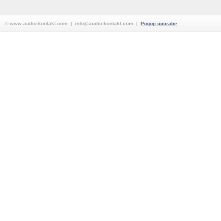
© www.audio-kontakt.com | info@audio-kontakt.com |
Pogoji uporabe