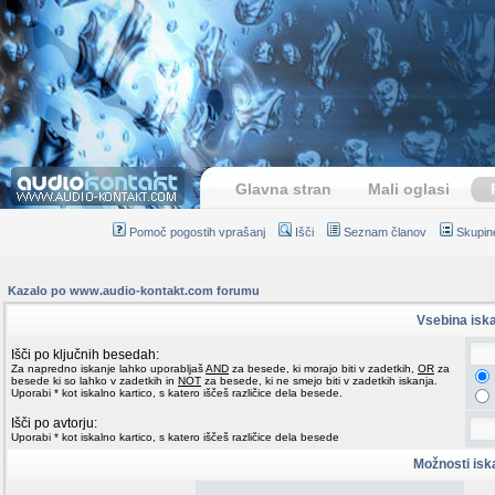
Glavna stran
Mali oglasi
Pomoč pogostih vprašanj
Išči
Seznam članov
Skupin
Kazalo po www.audio-kontakt.com forumu
Vsebina isk
Išči po ključnih besedah:
Za napredno iskanje lahko uporabljaš
AND
za besede, ki morajo biti v zadetkih,
OR
za
besede ki so lahko v zadetkih in
NOT
za besede, ki ne smejo biti v zadetkih iskanja.
Uporabi * kot iskalno kartico, s katero iščeš različice dela besede.
Išči po avtorju:
Uporabi * kot iskalno kartico, s katero iščeš različice dela besede
Možnosti isk