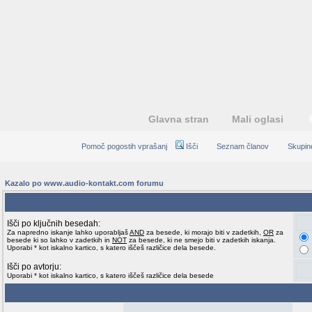
Glavna stran
Mali oglasi
Pomoč pogostih vprašanj
Išči
Seznam članov
Skupin
Kazalo po www.audio-kontakt.com forumu
Vsebina isk
Išči po ključnih besedah:
Za napredno iskanje lahko uporabljaš
AND
za besede, ki morajo biti v zadetkih,
OR
za
besede ki so lahko v zadetkih in
NOT
za besede, ki ne smejo biti v zadetkih iskanja.
Uporabi * kot iskalno kartico, s katero iščeš različice dela besede.
Išči po avtorju:
Uporabi * kot iskalno kartico, s katero iščeš različice dela besede
Možnosti isk