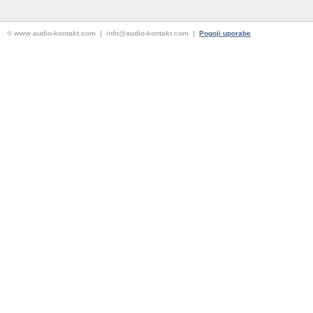
© www.audio-kontakt.com | info@audio-kontakt.com |
Pogoji uporabe