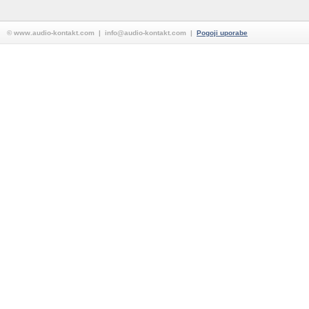
© www.audio-kontakt.com | info@audio-kontakt.com |
Pogoji uporabe