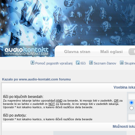
Glavna stran
Mali oglasi
Pomoč pogostih vprašanj
Išči
Seznam članov
Skupin
Kazalo po www.audio-kontakt.com forumu
Vsebina isk
Išči po ključnih besedah:
Za napredno iskanje lahko uporabljaš
AND
za besede, ki morajo biti v zadetkih,
OR
za
besede ki so lahko v zadetkih in
NOT
za besede, ki ne smejo biti v zadetkih iskanja.
Uporabi * kot iskalno kartico, s katero iščeš različice dela besede.
Išči po avtorju:
Uporabi * kot iskalno kartico, s katero iščeš različice dela besede
Možnosti isk