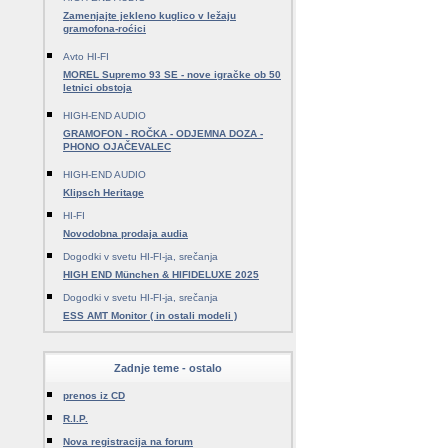
Zamenjajte jekleno kuglico v ležaju
gramofona-roćici
Avto HI-FI
MOREL Supremo 93 SE - nove igračke ob 50
letnici obstoja
HIGH-END AUDIO
GRAMOFON - ROČKA - ODJEMNA DOZA -
PHONO OJAČEVALEC
HIGH-END AUDIO
Klipsch Heritage
HI-FI
Novodobna prodaja audia
Dogodki v svetu HI-FI-ja, srečanja
HIGH END München & HIFIDELUXE 2025
Dogodki v svetu HI-FI-ja, srečanja
ESS AMT Monitor ( in ostali modeli )
Zadnje teme - ostalo
prenos iz CD
R.I.P.
Nova registracija na forum