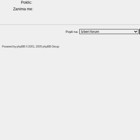
Poklic:
Zanima me:
Pojdi na:
Powered by
phpBB
© 2001, 2005 phpBB Group