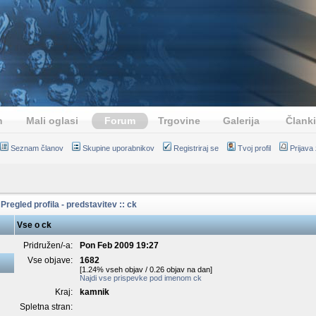
n
Mali oglasi
Forum
Trgovine
Galerija
Članki
Seznam članov
Skupine uporabnikov
Registriraj se
Tvoj profil
Prijava
Pregled profila - predstavitev :: ck
Vse o ck
Pridružen/-a:
Pon Feb 2009 19:27
Vse objave:
1682
[1.24% vseh objav / 0.26 objav na dan]
Najdi vse prispevke pod imenom ck
Kraj:
kamnik
Spletna stran: