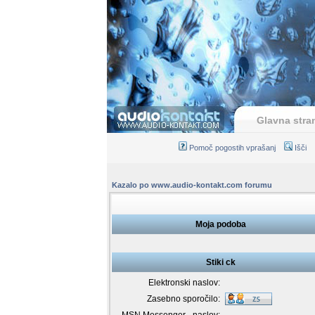
Glavna stra
Pomoč pogostih vprašanj
Išči
Kazalo po www.audio-kontakt.com forumu
Moja podoba
Stiki ck
Elektronski naslov:
Zasebno sporočilo: