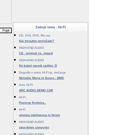
Zadnje teme - HI-FI
CD, Vinil, DVD, Blu-ray
Kaj trenutno poslušate?
HIGH-END AUDIO
CD - original vs. ripped
HIGH-END AUDIO
Ko kabel naredi razliko :D
Dogodki v svetu HI-FI-ja, srečanja
Melodije Morja in Sonca - MMS
Avto HI-FI
ARC AUDIO DEMO CAR
HI-FI
Pasivne Kretnice..
HI-FI
umetna inteligenca in forum
HIGH-END AUDIO
step-down converter
HIGH-END AUDIO