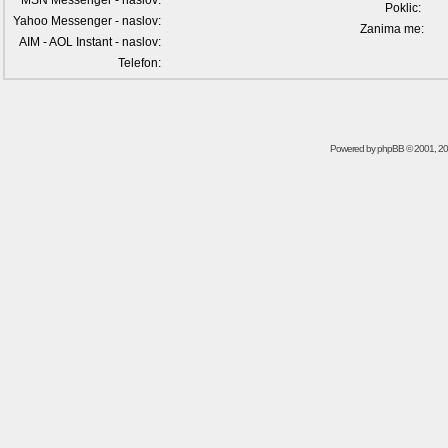
MSN Messenger - naslov:
Poklic:
Yahoo Messenger - naslov:
Zanima me:
AIM - AOL Instant - naslov:
Telefon:
Powered by
phpBB
© 2001, 2