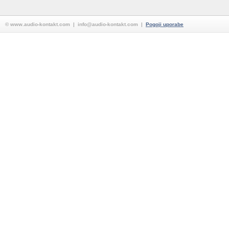
© www.audio-kontakt.com | info@audio-kontakt.com |
Pogoji uporabe