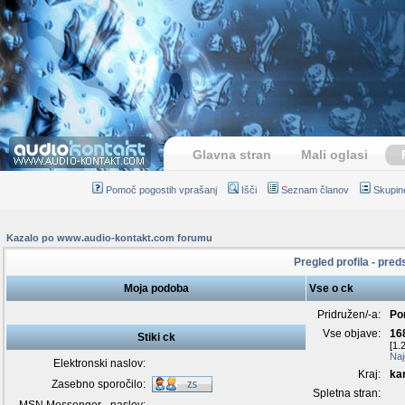
Glavna stran
Mali oglasi
Pomoč pogostih vprašanj
Išči
Seznam članov
Skupin
Kazalo po www.audio-kontakt.com forumu
Pregled profila - pred
Moja podoba
Vse o ck
Pridružen/-a:
Po
Vse objave:
16
Stiki ck
[1.
Naj
Elektronski naslov:
Kraj:
ka
Zasebno sporočilo:
Spletna stran: