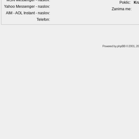
MSN Messenger - naslov:
Poklic:
Kr
Yahoo Messenger - naslov:
Zanima me:
AIM - AOL Instant - naslov:
Telefon:
Powered by
phpBB
© 2001, 2