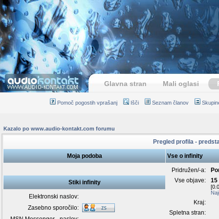
Glavna stran
Mali oglasi
Pomoč pogostih vprašanj
Išči
Seznam članov
Skupin
Kazalo po www.audio-kontakt.com forumu
Pregled profila - predstav
Moja podoba
Vse o infinity
Pridružen/-a:
Po
Vse objave:
15
Stiki infinity
[0.
Naj
Elektronski naslov:
Kraj:
Zasebno sporočilo:
Spletna stran: