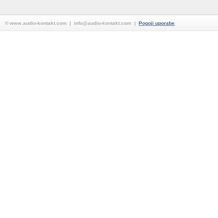
© www.audio-kontakt.com | info@audio-kontakt.com |
Pogoji uporabe