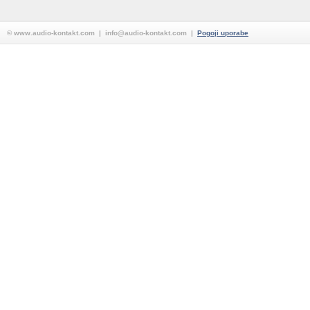
© www.audio-kontakt.com | info@audio-kontakt.com |
Pogoji uporabe