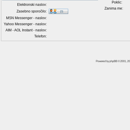
Poklic:
Elektronski naslov:
Zanima me:
Zasebno sporočilo:
MSN Messenger - naslov:
Yahoo Messenger - naslov:
AIM - AOL Instant - naslov:
Telefon:
Powered by
phpBB
© 2001, 2