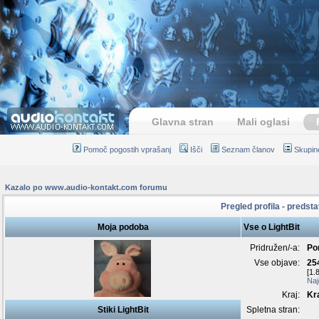
Glavna stran
Mali oglasi
Pomoč pogostih vprašanj
Išči
Seznam članov
Skupin
Kazalo po www.audio-kontakt.com forumu
Pregled profila - predsta
Moja podoba
Vse o LightBit
Pridružen/-a:
Po
Vse objave:
25
[1.
Naj
Kraj:
Kr
Stiki LightBit
Spletna stran: