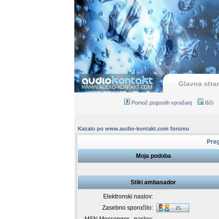
Glavna stra
Pomoč pogostih vprašanj
Išči
Kazalo po www.audio-kontakt.com forumu
Preg
Moja podoba
Stiki ambasador
Elektronski naslov:
Zasebno sporočilo: