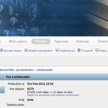
n
Mali oglasi
Forum
Trgovine
Galerija
Članki
Seznam članov
Skupine uporabnikov
Registriraj se
Tvoj profil
Prijava
led profila - predstavitev :: ambasador
Vse o ambasador
Pridružen/-a:
Sre Feb 2011 19:52
Vse objave:
6270
[4.63% vseh objav / 1.11 objav na dan]
Najdi vse prispevke pod imenom ambasador
Kraj:
Izola
Spletna stran: