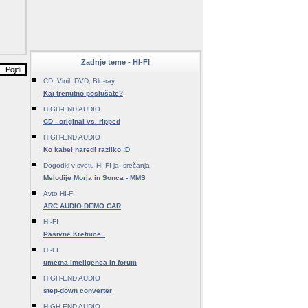
Zadnje teme - HI-FI
CD, Vinil, DVD, Blu-ray
Kaj trenutno poslušate?
HIGH-END AUDIO
CD - original vs. ripped
HIGH-END AUDIO
Ko kabel naredi razliko :D
Dogodki v svetu HI-FI-ja, srečanja
Melodije Morja in Sonca - MMS
Avto HI-FI
ARC AUDIO DEMO CAR
HI-FI
Pasivne Kretnice..
HI-FI
umetna inteligenca in forum
HIGH-END AUDIO
step-down converter
HIGH-END AUDIO