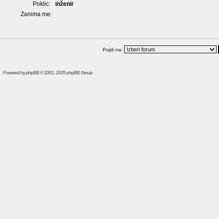
Poklic:
inženir
Zanima me:
Pojdi na:
Powered by
phpBB
© 2001, 2005 phpBB Group