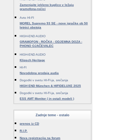
Zamenjajte jekleno kuglico v ležaju
gramofona-roćici
Avto HI-FI
MOREL Supremo 93 SE - nove igračke ob 50
letnici obstoja
HIGH-END AUDIO
GRAMOFON - ROČKA - ODJEMNA DOZA -
PHONO OJAČEVALEC
HIGH-END AUDIO
Klipsch Heritage
HI-FI
Novodobna prodaja audia
Dogodki v svetu HI-FI-ja, srečanja
HIGH END München & HIFIDELUXE 2025
Dogodki v svetu HI-FI-ja, srečanja
ESS AMT Monitor ( in ostali modeli )
Zadnje teme - ostalo
prenos iz CD
R.I.P.
Nova registracija na forum