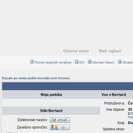
Glavna stran
Mali oglasi
Pomoč pogostih vprašanj
Išči
Seznam članov
Skupin
Kazalo po www.audio-kontakt.com forumu
Pregled profila - predsta
Moja podoba
Vse o Bernard
Pridružen/-a:
Če
Vse objave:
35
Stiki Bernard
[0.
Naj
Elektronski naslov:
Kraj:
Ra
Zasebno sporočilo:
Spletna stran: