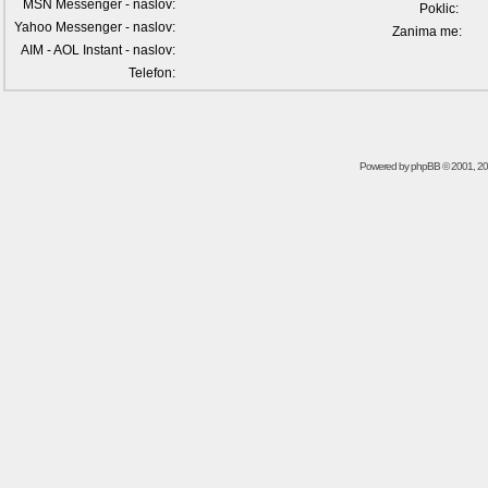
MSN Messenger - naslov:
Poklic:
Yahoo Messenger - naslov:
Zanima me:
AIM - AOL Instant - naslov:
Telefon:
Powered by
phpBB
© 2001, 2