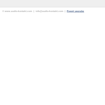
© www.audio-kontakt.com | info@audio-kontakt.com |
Pogoji uporabe