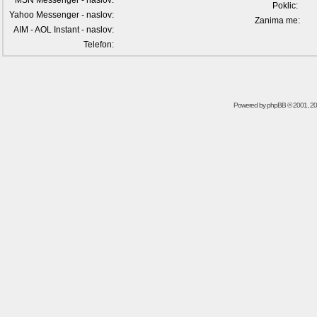
MSN Messenger - naslov:
Poklic:
Yahoo Messenger - naslov:
Zanima me:
AIM - AOL Instant - naslov:
Telefon:
Powered by
phpBB
© 2001, 2