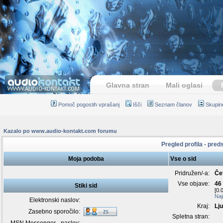
Glavna stran
Mali oglasi
Pomoč pogostih vprašanj
Išči
Seznam članov
Skupin
Kazalo po www.audio-kontakt.com forumu
Pregled profila - preds
Moja podoba
Vse o sid
Pridružen/-a:
Če
Vse objave:
46
Stiki sid
[0.
Naj
Elektronski naslov:
Kraj:
Lju
Zasebno sporočilo:
Spletna stran: