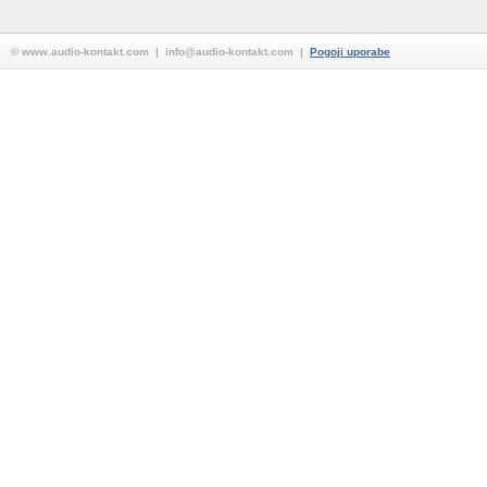
© www.audio-kontakt.com | info@audio-kontakt.com |
Pogoji uporabe