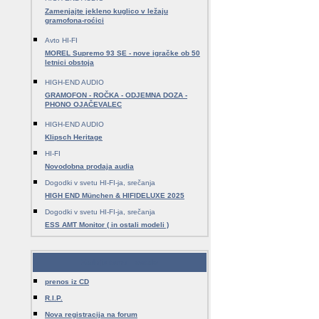
Zamenjajte jekleno kuglico v ležaju
gramofona-roćici
Avto HI-FI
MOREL Supremo 93 SE - nove igračke ob 50
letnici obstoja
HIGH-END AUDIO
GRAMOFON - ROČKA - ODJEMNA DOZA -
PHONO OJAČEVALEC
HIGH-END AUDIO
Klipsch Heritage
HI-FI
Novodobna prodaja audia
Dogodki v svetu HI-FI-ja, srečanja
HIGH END München & HIFIDELUXE 2025
Dogodki v svetu HI-FI-ja, srečanja
ESS AMT Monitor ( in ostali modeli )
Zadnje teme - ostalo
prenos iz CD
R.I.P.
Nova registracija na forum