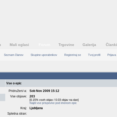
n
Mali oglasi
Forum
Trgovine
Galerija
Članki
Seznam članov
Skupine uporabnikov
Registriraj se
Tvoj profil
Prijava
Pregled profila - predstavitev :: epic
Vse o epic
Pridružen/-a:
Sob Nov 2009 15:12
Vse objave:
203
[0.15% vseh objav / 0.03 objav na dan]
Najdi vse prispevke pod imenom epic
Kraj:
Ljubljana
Spletna stran: