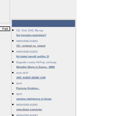
Zadnje teme - HI-FI
CD, Vinil, DVD, Blu-ray
Kaj trenutno poslušate?
HIGH-END AUDIO
CD - original vs. ripped
HIGH-END AUDIO
Ko kabel naredi razliko :D
Dogodki v svetu HI-FI-ja, srečanja
Melodije Morja in Sonca - MMS
Avto HI-FI
ARC AUDIO DEMO CAR
HI-FI
Pasivne Kretnice..
HI-FI
umetna inteligenca in forum
HIGH-END AUDIO
step-down converter
HIGH-END AUDIO