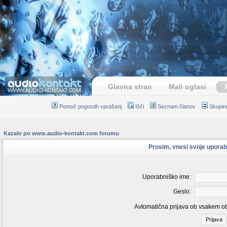
Glavna stran
Mali oglasi
Pomoč pogostih vprašanj
Išči
Seznam članov
Skupin
Kazalo po www.audio-kontakt.com forumu
Prosim, vnesi svoje uporab
Uporabniško ime:
Geslo:
Avtomatična prijava ob vsakem o