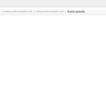
© www.audio-kontakt.com | info@audio-kontakt.com |
Pogoji uporabe