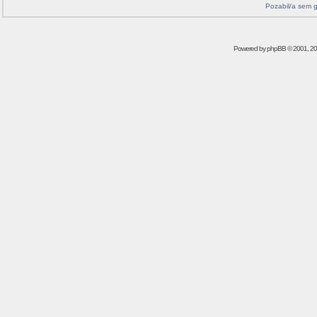
Pozabil/a sem 
Powered by
phpBB
© 2001, 2