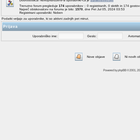
Dobrodošlica! Novopridruženi/-a uporabnik/-ca je
sunwinlivecom
Trenutno forum pregleduje
174
uporabnikov :: 0 registriranih, 0 skritih in 174 gosto
Največ obiskovalcev na forumu je bilo:
1570
, dne Pet Jul 05, 2024 03:53
Registrirani uporabniki: Noben
Podatki veljajo za uporabnike, ki so aktivni zadnjih pet minut.
Prijava
Uporabniško ime:
Geslo:
Avtomatičn
Nove objave
Ni novih o
Powered by
phpBB
© 2001, 2