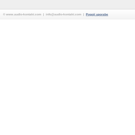
© www.audio-kontakt.com | info@audio-kontakt.com |
Pogoji uporabe