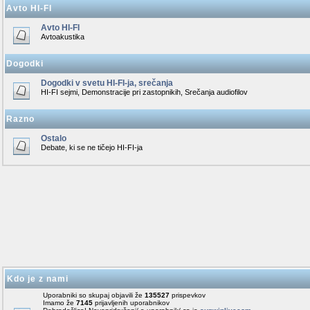
Avto HI-FI
Avto HI-FI
Avtoakustika
Dogodki
Dogodki v svetu HI-FI-ja, srečanja
HI-FI sejmi, Demonstracije pri zastopnikih, Srečanja audiofilov
Razno
Ostalo
Debate, ki se ne tičejo HI-FI-ja
Kdo je z nami
Uporabniki so skupaj objavili že
135527
prispevkov
Imamo že
7145
prijavljenih uporabnikov