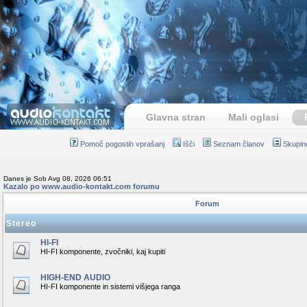
Glavna stran
Mali oglasi
Pomoč pogostih vprašanj
Išči
Seznam članov
Skupin
Danes je Sob Avg 08, 2026 06:51
Kazalo po www.audio-kontakt.com forumu
Forum
Stereo
HI-FI
HI-FI komponente, zvočniki, kaj kupiti
HIGH-END AUDIO
HI-FI komponente in sistemi višjega ranga