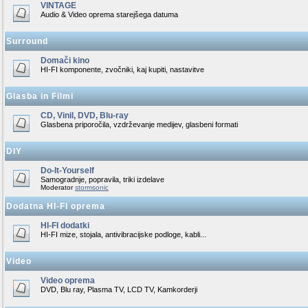
VINTAGE
Audio & Video oprema starejšega datuma
Surround
Domači kino
HI-FI komponente, zvočniki, kaj kupiti, nastavitve
Glasba in Filmi
CD, Vinil, DVD, Blu-ray
Glasbena priporočila, vzdrževanje medijev, glasbeni formati
DIY
Do-It-Yourself
Samogradnje, popravila, triki izdelave
Moderator
stormsonic
Dodatna HI-FI oprema
HI-FI dodatki
HI-FI mize, stojala, antivibracijske podloge, kabli...
Video
Video oprema
DVD, Blu ray, Plasma TV, LCD TV, Kamkorderji