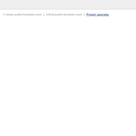
© www.audio-kontakt.com | info@audio-kontakt.com |
Pogoji uporabe