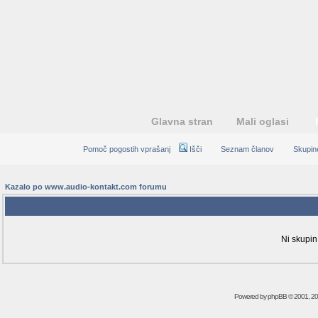
Glavna stran
Mali oglasi
Pomoč pogostih vprašanj
Išči
Seznam članov
Skupin
Kazalo po www.audio-kontakt.com forumu
Obvestil
Ni skupin
Powered by
phpBB
© 2001, 2