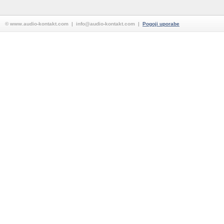
© www.audio-kontakt.com | info@audio-kontakt.com |
Pogoji uporabe