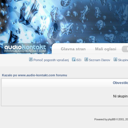
Glavna stran
Mali oglasi
Pomoč pogostih vprašanj
Išči
Seznam članov
Skupin
Kazalo po www.audio-kontakt.com forumu
Obvestil
Ni skupin
Powered by
phpBB
© 2001, 2