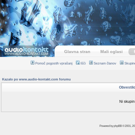
Glavna stran
Mali oglasi
Pomoč pogostih vprašanj
Išči
Seznam članov
Skupin
Kazalo po www.audio-kontakt.com forumu
Obvestil
Ni skupin
Powered by
phpBB
© 2001, 2