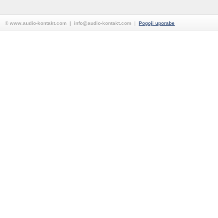
© www.audio-kontakt.com | info@audio-kontakt.com |
Pogoji uporabe