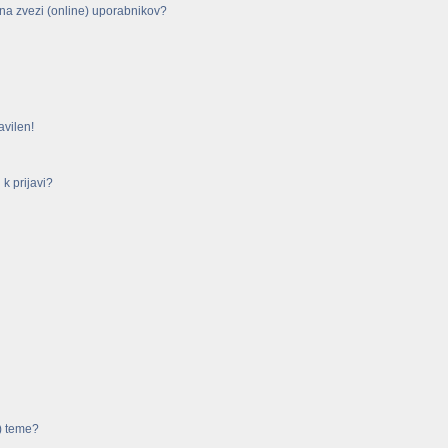
na zvezi (online) uporabnikov?
avilen!
k prijavi?
) teme?