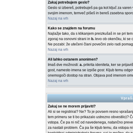
Zakaj potrebujem geslo?
Geslo si izbereš, potrebuješ pa ga kot ključ za vare
svojim imenom, temveč pišeš in bereš zasebna sporočil
Nazaj na vrh
Kako se znajdem na forumu
Najlažje tako, da s klikanjem preizkušaš in se pri t
zgoraj na osnovni strani in
b.
levo ob okenčku, ki se o
Ne pozabi: že utečeni člani povečini zelo radi poma
Nazaj na vrh
Ali lahko ostanem anonimen?
Imaš dve možnosti:
a.
prikrita ideniteta, ker se prij
gost, namesto imena se izpiše
gost
. Kljub temu odgov
onemogoči dostop na stran. Objava pod imenom omog
Nazaj na vrh
Vpraša
Zakaj se ne morem prijaviti?
Ali si se registriral? Ne? To je povsem resno vprašan
tem primeru se ti bo prikazalo ustrezno obvestilo)? Če
vstopa. Če pa ni nič od navedenega, natančno preveri 
za nastali problem. Ča pa še kljub temu, da vstopa 