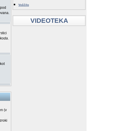
Voščilo
 pod
rovana.
VIDEOTEKA
stici
Bkoda
.
kot
en (v
zroki