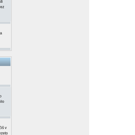
ti
rez
ma
o
ilo
čiš v
vzeto