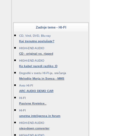
Zadnje teme - HI-FI
CD, Vinil, DVD, Blu-ray
Kaj trenutno poslušate?
HIGH-END AUDIO
CD - original vs. ripped
HIGH-END AUDIO
Ko kabel naredi razliko :D
Dogodki v svetu HI-FI-ja, srečanja
Melodije Morja in Sonca - MMS
Avto HI-FI
ARC AUDIO DEMO CAR
HI-FI
Pasivne Kretnice..
HI-FI
umetna inteligenca in forum
HIGH-END AUDIO
step-down converter
HIGH-END AUDIO