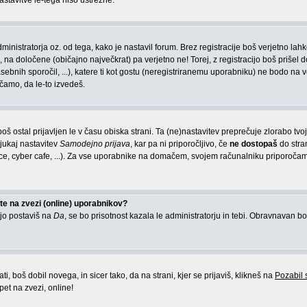
astavitve le-tega niso ustrezne.
inistratorja oz. od tega, kako je nastavil forum. Brez registracije boš verjetno lah
 na določene (običajno največkrat) pa verjetno ne! Torej, z registracijo boš prišel d
asebnih sporočil, ...), katere ti kot gostu (neregistriranemu uporabniku) ne bodo na v
ročamo, da le-to izvedeš.
 boš ostal prijavljen le v času obiska strani. Ta (ne)nastavitev preprečuje zlorabo tv
ljukaj nastavitev
Samodejno prijava
, kar pa ni priporočljivo, če
ne dostopaš
do stra
ce, cyber cafe, ...). Za vse uporabnike na domačem, svojem računalniku priporoča
e na zvezi (online) uporabnikov?
 jo postaviš na
Da
, se bo prisotnost kazala le administratorju in tebi. Obravnavan bo
, boš dobil novega, in sicer tako, da na strani, kjer se prijaviš, klikneš na
Pozabil
pet na zvezi, online!