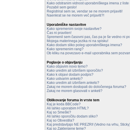
Kako odstranim vidnost uporabniškega imena z liste 
Pozabil sem geslo!
Registriral sem se, vendar se ne morem prijaviti!
Naenkrat se ne morem več prijaviti?!
Uporabniške nastavitve
Kako spremenim svoje nastavitve?
Čas ni pravilen!
Spremenil sem časovni pas, čas pa je še vedno ni pr
Mojega materinega jezika ni na spisku!
Kako dodam sliko poleg uporabniškega imena?
Kako spremenim rang?
Ob kliku na povezavo e-mail uporabnika sem pozvan 
Poglavje o objavljanju
Kako objavim novo temo?
Kako uredim ali izbrišem sporočilo?
Kako k objavi dodam podpis?
Kako ustvarim anketo?
Kako uredim ali izbrišem anketo?
Zakaj ne morem dostopati do določenega foruma?
Zakaj ne morem glasovati v anketi?
Oblikovanje foruma in vrste tem
Kaj je koda BBCode?
Ali lahko uporabim HTML?
Kaj so Smeški?
Ali lahko sporočilu dodam sliko?
Kaj so Obvestila?
Kaj predstavljajo NE PREZRI! (Vedno na vrhu, Sticky
Kaj so Zaklenjene teme?