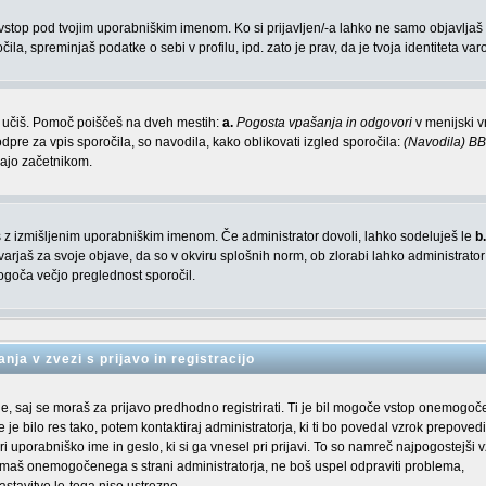
n vstop pod tvojim uporabniškim imenom. Ko si prijavljen/-a lahko ne samo objavljaš
a, spreminjaš podatke o sebi v profilu, ipd. zato je prav, da je tvoja identiteta va
em učiš. Pomoč poiščeš na dveh mestih:
a.
Pogosta vpašanja in odgovori
v menijski vr
dpre za vpis sporočila, so navodila, kako oblikovati izgled sporočila:
(Navodila) B
gajo začetnikom.
aviš z izmišljenim uporabniškim imenom. Če administrator dovoli, lahko sodeluješ le
b.
arjaš za svoje objave, da so v okviru splošnih norm, ob zlorabi lahko administrator
oča večjo preglednost sporočil.
nja v zvezi s prijavo in registracijo
je, saj se moraš za prijavo predhodno registrirati. Ti je bil mogoče vstop onemogoč
 je bilo res tako, potem kontaktiraj administratorja, ki ti bo povedal vzrok prepovedi
uporabniško ime in geslo, ki si ga vnesel pri prijavi. To so namreč najpogostejši v
nimaš onemogočenega s strani administratorja, ne boš uspel odpraviti problema,