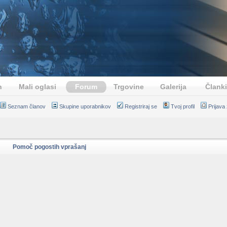
n
Mali oglasi
Forum
Trgovine
Galerija
Članki
Seznam članov
Skupine uporabnikov
Registriraj se
Tvoj profil
Prijava
Pomoč pogostih vprašanj