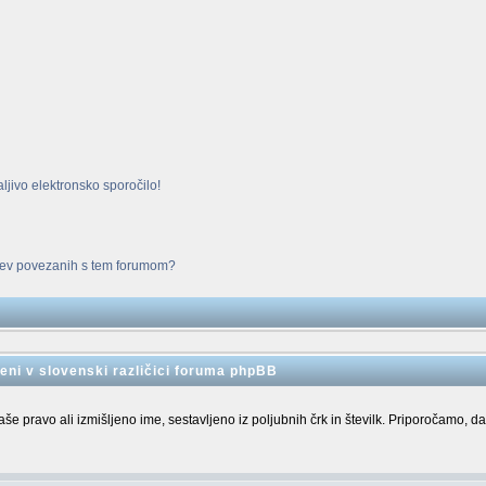
ljivo elektronsko sporočilo!
adev povezanih s tem forumom?
eni v slovenski različici foruma phpBB
e pravo ali izmišljeno ime, sestavljeno iz poljubnih črk in številk. Priporočamo, da