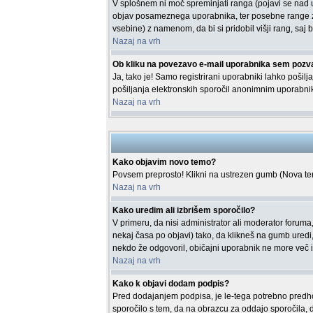
V splošnem ni moč spreminjati ranga (pojavi se nad 
objav posameznega uporabnika, ter posebne range za
vsebine) z namenom, da bi si pridobil višji rang, saj b
Nazaj na vrh
Ob kliku na povezavo e-mail uporabnika sem pozva
Ja, tako je! Samo registrirani uporabniki lahko poši
pošiljanja elektronskih sporočil anonimnim uporabn
Nazaj na vrh
Kako objavim novo temo?
Povsem preprosto! Klikni na ustrezen gumb (Nova tema
Nazaj na vrh
Kako uredim ali izbrišem sporočilo?
V primeru, da nisi administrator ali moderator foruma
nekaj časa po objavi) tako, da klikneš na gumb ured
nekdo že odgovoril, običajni uporabnik ne more več i
Nazaj na vrh
Kako k objavi dodam podpis?
Pred dodajanjem podpisa, je le-tega potrebno predhodn
sporočilo s tem, da na obrazcu za oddajo sporočila, 