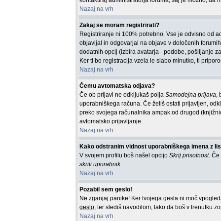
kontaktiraj administratorja foruma, saj je možno, da n
Nazaj na vrh
Zakaj se moram registrirati?
Registriranje ni 100% potrebno. Vse je odvisno od adm
objavljal in odgovarjal na objave v določenih forumih,
dodatnih opcij (izbira avatarja - podobe, pošiljanje z
Ker ti bo registracija vzela le slabo minutko, ti pripo
Nazaj na vrh
Čemu avtomatska odjava?
Če ob prijavi ne odkljukaš polja
Samodejna prijava
,
uporabniškega računa. Če želiš ostati prijavljen, odk
preko svojega računalnika ampak od drugod (knjižni
avtomatsko prijavljanje.
Nazaj na vrh
Kako odstranim vidnost uporabniškega imena z list
V svojem profilu boš našel opcijo
Skrij prisotnost
. Če
skriti uporabnik
.
Nazaj na vrh
Pozabil sem geslo!
Ne zganjaj panike! Ker tvojega gesla ni moč vpogledati
geslo
, ter slediš navodilom, tako da boš v trenutku zo
Nazaj na vrh