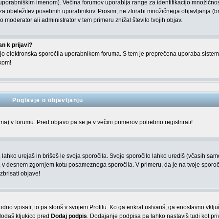
uporabniškim imenom). Večina forumov uporablja range za identifikacijo množičnos
 obeležitev posebnih uporabnikov. Prosim, ne zlorabi množičnega objavljanja (b
o moderator ali administrator v tem primeru znižal število tvojih objav.
n k prijavi?
ljajo elektronska sporočila uporabnikom foruma. S tem je preprečena uporaba siste
ikom!
Poglavje o objavljanju
) v forumu. Pred objavo pa se je v večini primerov potrebno registrirati!
, lahko urejaš in brišeš le svoja sporočila. Svoje sporočilo lahko urediš (včasih sam
i, v desnem zgornjem kotu posameznega sporočila. V primeru, da je na tvoje sporoč
zbrisati objave!
o vpisati, to pa storiš v svojem Profilu. Ko ga enkrat ustvariš, ga enostavno vklju
dodaš kljukico pred
Dodaj podpis
. Dodajanje podpisa pa lahko nastaviš tudi kot pri