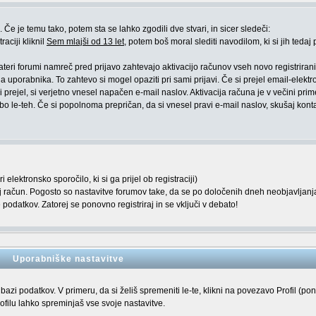
Če je temu tako, potem sta se lahko zgodili dve stvari, in sicer sledeči:
raciji kliknil
Sem mlajši od 13 let
, potem boš moral slediti navodilom, ki si jih tedaj p
kateri forumi namreč pred prijavo zahtevajo aktivacijo računov vseh novo registriran
a uporabnika. To zahtevo si mogel opaziti pri sami prijavi. Če si prejel email-elekt
 prejel, si verjetno vnesel napačen e-mail naslov. Aktivacija računa je v večini pri
 le-teh. Če si popolnoma prepričan, da si vnesel pravi e-mail naslov, skušaj kontak
elektronsko sporočilo, ki si ga prijel ob registraciji)
voj račun. Pogosto so nastavitve forumov take, da se po določenih dneh neobjavljanj
podatkov. Zatorej se ponovno registriraj in se vključi v debato!
Uporabniške nastavitve
 bazi podatkov. V primeru, da si želiš spremeniti le-te, klikni na povezavo Profil (po
rofilu lahko spreminjaš vse svoje nastavitve.