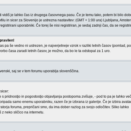
r ti vidiš je lahko čas iz drugega časovnega pasu. Če je temu tako, potem bi bilo dob
ilu in sicer za Slovenijo je ustrezna nastavitev: (GMT + 1:00 ura) Ljubljana, Amste
gistrirani uporabniki. Če torej še nisi registriran, je sedaj zadnji čas, da se registri
pravilen!
as pa še vedno ni ustrezen, je najverjetneje vzrok v razliki letnih časov (pomlad, pol
orbo časa zaradi letnih časov, je možno, da bo le ta odstopal za 1 uro.
lovenski, saj se v tem forumu uporablja slovenščina.
sicer:
e s pridnostjo in pogostostjo objavljanja postopoma zvišuje, - pod to pa je lahko ve
, pripada samo enemu uporabniku, razen če je izbrana iz galerije. Če je izbira avata
torja foruma, prepričani smo, da ima dober razlog za svojo odločitev. Sliko lahko
 z neko sličico na internetu.