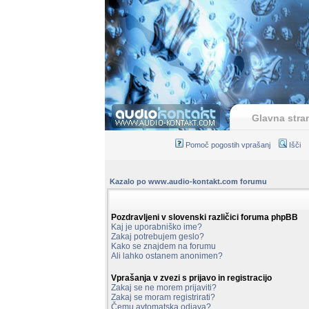
Glavna stra
Pomoč pogostih vprašanj
Išči
Kazalo po www.audio-kontakt.com forumu
Pozdravljeni v slovenski različici foruma phpBB
Kaj je uporabniško ime?
Zakaj potrebujem geslo?
Kako se znajdem na forumu
Ali lahko ostanem anonimen?
Vprašanja v zvezi s prijavo in registracijo
Zakaj se ne morem prijaviti?
Zakaj se moram registrirati?
Čemu avtomatska odjava?