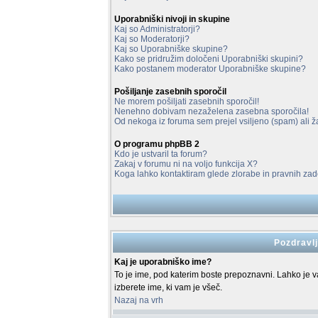
Uporabniški nivoji in skupine
Kaj so Administratorji?
Kaj so Moderatorji?
Kaj so Uporabniške skupine?
Kako se pridružim določeni Uporabniški skupini?
Kako postanem moderator Uporabniške skupine?
Pošiljanje zasebnih sporočil
Ne morem pošiljati zasebnih sporočil!
Nenehno dobivam nezaželena zasebna sporočila!
Od nekoga iz foruma sem prejel vsiljeno (spam) ali ža
O programu phpBB 2
Kdo je ustvaril ta forum?
Zakaj v forumu ni na voljo funkcija X?
Koga lahko kontaktiram glede zlorabe in pravnih z
Pozdravlj
Kaj je uporabniško ime?
To je ime, pod katerim boste prepoznavni. Lahko je vaš
izberete ime, ki vam je všeč.
Nazaj na vrh