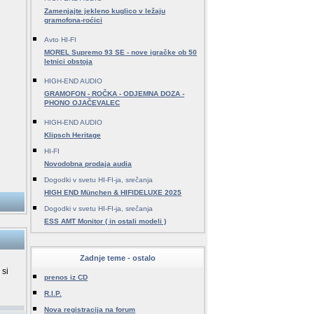
Zamenjajte jekleno kuglico v ležaju
gramofona-roćici
Avto HI-FI
MOREL Supremo 93 SE - nove igračke ob 50
letnici obstoja
HIGH-END AUDIO
GRAMOFON - ROČKA - ODJEMNA DOZA -
PHONO OJAČEVALEC
HIGH-END AUDIO
Klipsch Heritage
HI-FI
Novodobna prodaja audia
Dogodki v svetu HI-FI-ja, srečanja
HIGH END München & HIFIDELUXE 2025
Dogodki v svetu HI-FI-ja, srečanja
ESS AMT Monitor ( in ostali modeli )
Zadnje teme - ostalo
 si
prenos iz CD
R.I.P.
Nova registracija na forum