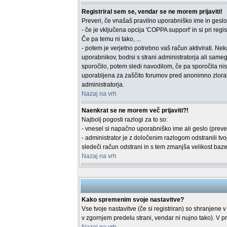
Registriral sem se, vendar se ne morem prijaviti!
Preveri, če vnašaš pravilno uporabniško ime in geslo. 
- če je vključena opcija 'COPPA support' in si pri regist
Če pa temu ni tako, ...
- potem je verjetno potrebno vaš račun aktivirati. Ne
uporabnikov, bodisi s strani administratorja ali sameg
sporočilo, potem sledi navodilom, če pa sporočila nisi
uporabljena za zaščito forumov pred anonimno zlorabo
administratorja.
Nazaj na vrh
Naenkrat se ne morem več prijaviti?!
Najbolj pogosti razlogi za to so:
- vnesel si napačno uporabniško ime ali geslo (preveri 
- administrator je z določenim razlogom odstranili t
sledeči račun odstrani in s tem zmanjša velikost baze 
Nazaj na vrh
Kako spremenim svoje nastavitve?
Vse tvoje nastavitve (če si registriran) so shranjene v
v zgornjem predelu strani, vendar ni nujno tako). V p