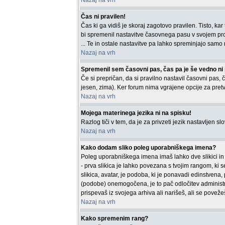
Nazaj na vrh
Čas ni pravilen!
Čas ki ga vidiš je skoraj zagotovo pravilen. Tisto, ka
bi spremenil nastavitve časovnega pasu v svojem prof
... Te in ostale nastavitve pa lahko spreminjajo samo re
Nazaj na vrh
Spremenil sem časovni pas, čas pa je še vedno ni 
Če si prepričan, da si pravilno nastavil časovni pas, č
jesen, zima). Ker forum nima vgrajene opcije za pretv
Nazaj na vrh
Mojega materinega jezika ni na spisku!
Razlog tiči v tem, da je za privzeti jezik nastavljen s
Nazaj na vrh
Kako dodam sliko poleg uporabniškega imena?
Poleg uporabniškega imena imaš lahko dve slikici in 
- prva slikica je lahko povezana s tvojim rangom, ki s
slikica, avatar, je podoba, ki je ponavadi edinstvena
(podobe) onemogočena, je to pač odločitev administra
prispevaš iz svojega arhiva ali narišeš, ali se povežeš
Nazaj na vrh
Kako spremenim rang?