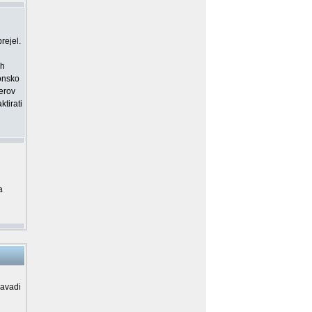
rejel.
ih
ronsko
merov
tirati
a
navadi