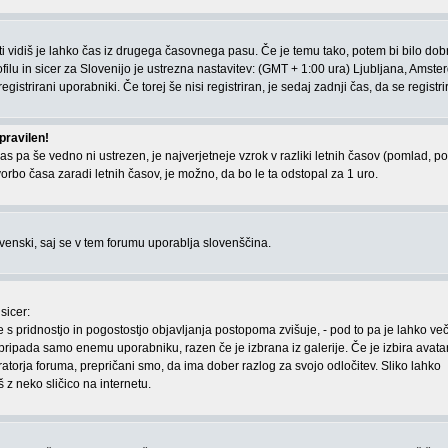
r ti vidiš je lahko čas iz drugega časovnega pasu. Če je temu tako, potem bi bilo dob
ilu in sicer za Slovenijo je ustrezna nastavitev: (GMT + 1:00 ura) Ljubljana, Amste
gistrirani uporabniki. Če torej še nisi registriran, je sedaj zadnji čas, da se registri
pravilen!
as pa še vedno ni ustrezen, je najverjetneje vzrok v razliki letnih časov (pomlad, pol
orbo časa zaradi letnih časov, je možno, da bo le ta odstopal za 1 uro.
lovenski, saj se v tem forumu uporablja slovenščina.
sicer:
e s pridnostjo in pogostostjo objavljanja postopoma zvišuje, - pod to pa je lahko ve
, pripada samo enemu uporabniku, razen če je izbrana iz galerije. Če je izbira avata
torja foruma, prepričani smo, da ima dober razlog za svojo odločitev. Sliko lahko
 z neko sličico na internetu.