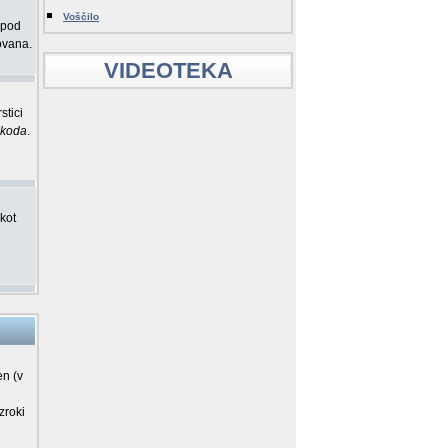
Voščilo
 pod
rovana.
VIDEOTEKA
stici
Bkoda
.
kot
en (v
zroki