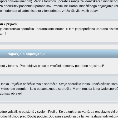
uporabniškim imenom). Večina forumov uporablja range za identifikacijo množičnos
 obeležitev posebnih uporabnikov. Prosim, ne zlorabi množičnega objavljanja (b
o moderator ali administrator v tem primeru znižal število tvojih objav.
n k prijavi?
ljajo elektronska sporočila uporabnikom foruma. S tem je preprečena uporaba siste
ikom!
Poglavje o objavljanju
) v forumu. Pred objavo pa se je v večini primerov potrebno registrirati!
, lahko urejaš in brišeš le svoja sporočila. Svoje sporočilo lahko urediš (včasih sam
i, v desnem zgornjem kotu posameznega sporočila. V primeru, da je na tvoje sporoč
zbrisati objave!
o vpisati, to pa storiš v svojem Profilu. Ko ga enkrat ustvariš, ga enostavno vklju
dodaš kljukico pred
Dodaj podpis
. Dodajanje podpisa pa lahko nastaviš tudi kot pri