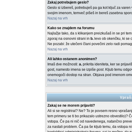
Zakaj potrebujem geslo?
Geslo si izbereš, potrebuješ pa ga kot ključ za vare
svojim imenom, temveč pišeš in bereš zasebna sporočil
Nazaj na vrh
Kako se znajdem na forumu
Najlažje tako, da s klikanjem preizkušaš in se pri t
zgoraj na osnovni strani in
b.
levo ob okenčku, ki se o
Ne pozabi: že utečeni člani povečini zelo radi poma
Nazaj na vrh
Ali lahko ostanem anonimen?
Imaš dve možnosti:
a.
prikrita ideniteta, ker se prij
gost, namesto imena se izpiše
gost
. Kljub temu odgov
onemogoči dostop na stran. Objava pod imenom omog
Nazaj na vrh
Vpraša
Zakaj se ne morem prijaviti?
Ali si se registriral? Ne? To je povsem resno vprašan
tem primeru se ti bo prikazalo ustrezno obvestilo)? Če
vstopa. Če pa ni nič od navedenega, natančno preveri 
za nastali problem. Ča pa še kljub temu, da vstopa 