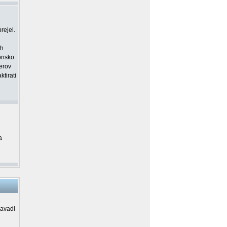
rejel.
ih
ronsko
merov
tirati
a
navadi