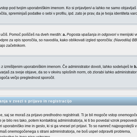
n vstop pod tvojim uporabniškim imenom. Ko si prijavljen/-a lahko ne samo objavljaš
a, spreminjaš podatke o sebi v profilu, ipd. zato je prav, da je tvoja identiteta va
em učiš. Pomoč poiščeš na dveh mestih:
a.
Pogosta vpašanja in odgovori
v menijski vr
dpre za vpis sporočila, so navodila, kako oblikovati izgled sporočila:
(Navodila) B
gajo začetnikom.
aviš z izmišljenim uporabniškim imenom. Če administrator dovoli, lahko sodeluješ le
b.
arjaš za svoje objave, da so v okviru splošnih norm, ob zlorabi lahko administrator
oča večjo preglednost sporočil.
nja v zvezi s prijavo in registracijo
je, saj se moraš za prijavo predhodno registrirati. Ti je bil mogoče vstop onemogoč
 je bilo res tako, potem kontaktiraj administratorja, ki ti bo povedal vzrok prepovedi
uporabniško ime in geslo, ki si ga vnesel pri prijavi. To so namreč najpogostejši v
nimaš onemogočenega s strani administratorja, ne boš uspel odpraviti problema,