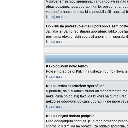
V splošnem ni moč spreminjati ranga (pojavi se nad 
objav posameznega uporabnika, ter posebne range za
vsebine) z namenom, da bi si pridobil višji rang, saj b
Nazaj na vrh
Ob kliku na povezavo e-mail uporabnika sem pozva
Ja, tako je! Samo registrirani uporabniki lahko poši
pošiljanja elektronskih sporočil anonimnim uporabn
Nazaj na vrh
Kako objavim novo temo?
Povsem preprosto! Klikni na ustrezen gumb (Nova tema
Nazaj na vrh
Kako uredim ali izbrišem sporočilo?
V primeru, da nisi administrator ali moderator foruma
nekaj časa po objavi) tako, da klikneš na gumb ured
nekdo že odgovoril, običajni uporabnik ne more več i
Nazaj na vrh
Kako k objavi dodam podpis?
Pred dodajanjem podpisa, je le-tega potrebno predhodn
sporočilo s tem, da na obrazcu za oddajo sporočila, 