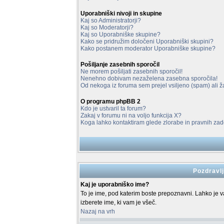
Uporabniški nivoji in skupine
Kaj so Administratorji?
Kaj so Moderatorji?
Kaj so Uporabniške skupine?
Kako se pridružim določeni Uporabniški skupini?
Kako postanem moderator Uporabniške skupine?
Pošiljanje zasebnih sporočil
Ne morem pošiljati zasebnih sporočil!
Nenehno dobivam nezaželena zasebna sporočila!
Od nekoga iz foruma sem prejel vsiljeno (spam) ali ža
O programu phpBB 2
Kdo je ustvaril ta forum?
Zakaj v forumu ni na voljo funkcija X?
Koga lahko kontaktiram glede zlorabe in pravnih z
Pozdravlj
Kaj je uporabniško ime?
To je ime, pod katerim boste prepoznavni. Lahko je vaš
izberete ime, ki vam je všeč.
Nazaj na vrh