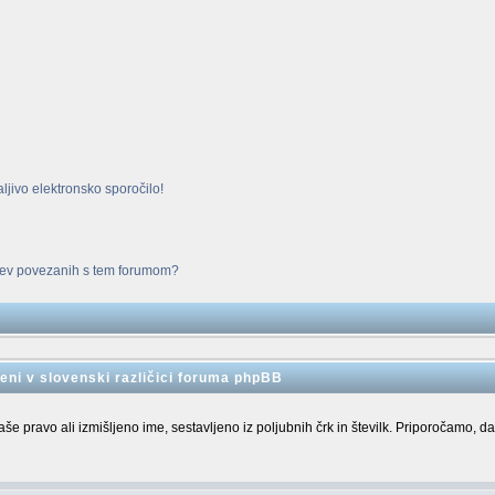
ljivo elektronsko sporočilo!
adev povezanih s tem forumom?
eni v slovenski različici foruma phpBB
e pravo ali izmišljeno ime, sestavljeno iz poljubnih črk in številk. Priporočamo, da