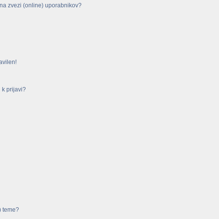
na zvezi (online) uporabnikov?
avilen!
k prijavi?
) teme?