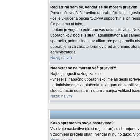
Registriral sem se, vendar se ne morem prijaviti!
Preveri, če vnašaš pravilno uporabniško ime in geslo. 
- če je vključena opcija 'COPPA support' in si pri regist
Če pa temu ni tako, ...
- potem je verjetno potrebno vaš račun aktivirati. Ne
uporabnikov, bodisi s strani administratorja ali sameg
sporočilo, potem sledi navodilom, če pa sporočila nisi
uporabljena za zaščito forumov pred anonimno zlorabo
administratorja.
Nazaj na vrh
Naenkrat se ne morem več prijaviti?!
Najbolj pogosti razlogi za to so:
- vnesel si napačno uporabniško ime ali geslo (preveri 
- administrator je z določenim razlogom odstranili t
sledeči račun odstrani in s tem zmanjša velikost baze 
Nazaj na vrh
Kako spremenim svoje nastavitve?
Vse tvoje nastavitve (če si registriran) so shranjene v
v zgornjem predelu strani, vendar ni nujno tako). V p