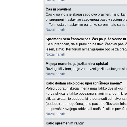
Nazaj na vrh
Čas ni pravilen!
Čas ki ga vidiš je skoraj zagotovo pravilen. Tisto, ka
bi spremenil nastavitve časovnega pasu v svojem prof
... Te in ostale nastavitve pa lahko spreminjajo samo re
Nazaj na vrh
Spremenil sem časovni pas, čas pa je še vedno ni 
Če si prepričan, da si pravilno nastavil časovni pas, č
jesen, zima). Ker forum nima vgrajene opcije za pretv
Nazaj na vrh
Mojega materinega jezika ni na spisku!
Razlog tiči v tem, da je za privzeti jezik nastavljen s
Nazaj na vrh
Kako dodam sliko poleg uporabniškega imena?
Poleg uporabniškega imena imaš lahko dve slikici in 
- prva slikica je lahko povezana s tvojim rangom, ki s
slikica, avatar, je podoba, ki je ponavadi edinstvena
(podobe) onemogočena, je to pač odločitev administra
prispevaš iz svojega arhiva ali narišeš, ali se povežeš
Nazaj na vrh
Kako spremenim rang?