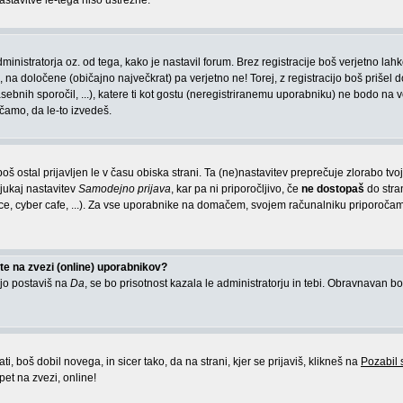
astavitve le-tega niso ustrezne.
inistratorja oz. od tega, kako je nastavil forum. Brez registracije boš verjetno lah
 na določene (običajno največkrat) pa verjetno ne! Torej, z registracijo boš prišel d
asebnih sporočil, ...), katere ti kot gostu (neregistriranemu uporabniku) ne bodo na v
ročamo, da le-to izvedeš.
 boš ostal prijavljen le v času obiska strani. Ta (ne)nastavitev preprečuje zlorabo tv
ljukaj nastavitev
Samodejno prijava
, kar pa ni priporočljivo, če
ne dostopaš
do stra
ce, cyber cafe, ...). Za vse uporabnike na domačem, svojem računalniku priporoča
e na zvezi (online) uporabnikov?
 jo postaviš na
Da
, se bo prisotnost kazala le administratorju in tebi. Obravnavan bo
, boš dobil novega, in sicer tako, da na strani, kjer se prijaviš, klikneš na
Pozabil
pet na zvezi, online!