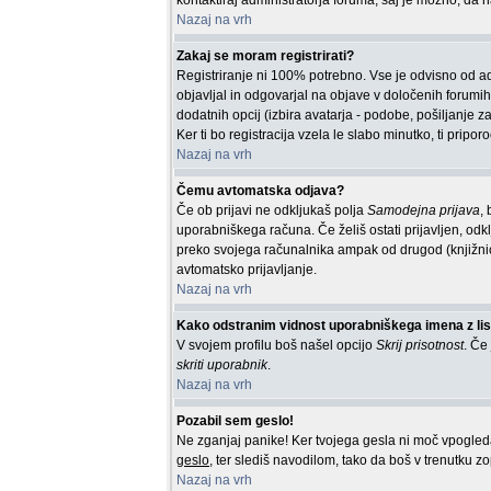
kontaktiraj administratorja foruma, saj je možno, da n
Nazaj na vrh
Zakaj se moram registrirati?
Registriranje ni 100% potrebno. Vse je odvisno od adm
objavljal in odgovarjal na objave v določenih forumih,
dodatnih opcij (izbira avatarja - podobe, pošiljanje z
Ker ti bo registracija vzela le slabo minutko, ti pripo
Nazaj na vrh
Čemu avtomatska odjava?
Če ob prijavi ne odkljukaš polja
Samodejna prijava
,
uporabniškega računa. Če želiš ostati prijavljen, odk
preko svojega računalnika ampak od drugod (knjižni
avtomatsko prijavljanje.
Nazaj na vrh
Kako odstranim vidnost uporabniškega imena z list
V svojem profilu boš našel opcijo
Skrij prisotnost
. Če
skriti uporabnik
.
Nazaj na vrh
Pozabil sem geslo!
Ne zganjaj panike! Ker tvojega gesla ni moč vpogledati
geslo
, ter slediš navodilom, tako da boš v trenutku zo
Nazaj na vrh