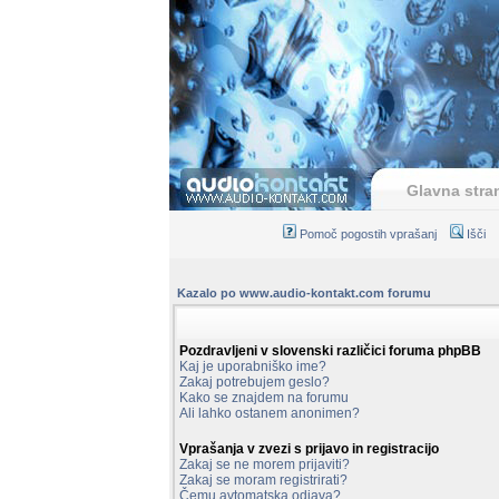
Glavna stra
Pomoč pogostih vprašanj
Išči
Kazalo po www.audio-kontakt.com forumu
Pozdravljeni v slovenski različici foruma phpBB
Kaj je uporabniško ime?
Zakaj potrebujem geslo?
Kako se znajdem na forumu
Ali lahko ostanem anonimen?
Vprašanja v zvezi s prijavo in registracijo
Zakaj se ne morem prijaviti?
Zakaj se moram registrirati?
Čemu avtomatska odjava?