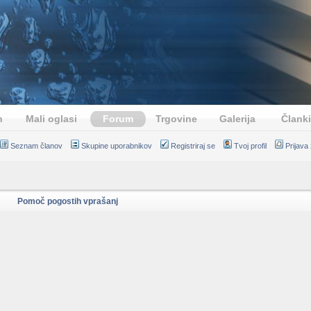
n
Mali oglasi
Forum
Trgovine
Galerija
Članki
Seznam članov
Skupine uporabnikov
Registriraj se
Tvoj profil
Prijava
Pomoč pogostih vprašanj