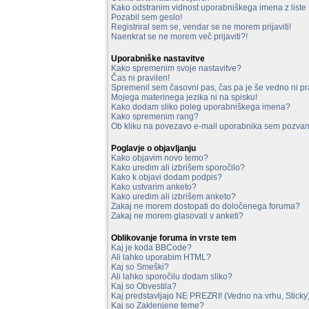
Kako odstranim vidnost uporabniškega imena z liste 
Pozabil sem geslo!
Registriral sem se, vendar se ne morem prijaviti!
Naenkrat se ne morem več prijaviti?!
Uporabniške nastavitve
Kako spremenim svoje nastavitve?
Čas ni pravilen!
Spremenil sem časovni pas, čas pa je še vedno ni pr
Mojega materinega jezika ni na spisku!
Kako dodam sliko poleg uporabniškega imena?
Kako spremenim rang?
Ob kliku na povezavo e-mail uporabnika sem pozvan 
Poglavje o objavljanju
Kako objavim novo temo?
Kako uredim ali izbrišem sporočilo?
Kako k objavi dodam podpis?
Kako ustvarim anketo?
Kako uredim ali izbrišem anketo?
Zakaj ne morem dostopati do določenega foruma?
Zakaj ne morem glasovati v anketi?
Oblikovanje foruma in vrste tem
Kaj je koda BBCode?
Ali lahko uporabim HTML?
Kaj so Smeški?
Ali lahko sporočilu dodam sliko?
Kaj so Obvestila?
Kaj predstavljajo NE PREZRI! (Vedno na vrhu, Sticky
Kaj so Zaklenjene teme?