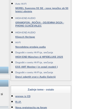
Avto HI-FI
MOREL Supremo 93 SE - nove igračke ob 50
letnici obstoja
HIGH-END AUDIO
GRAMOFON - ROČKA - ODJEMNA DOZA -
PHONO OJAČEVALEC
HIGH-END AUDIO
Klipsch Heritage
HI-FI
Novodobna prodaja audia
Dogodki v svetu HI-FI-ja, srečanja
HIGH END München & HIFIDELUXE 2025
Dogodki v svetu HI-FI-ja, srečanja
ESS AMT Monitor ( in ostali modeli )
Dogodki v svetu HI-FI-ja, srečanja
Dnevi odprtih vrat v Audio Galeriji
Zadnje teme - ostalo
 si
prenos iz CD
R.I.P.
Nova registracija na forum