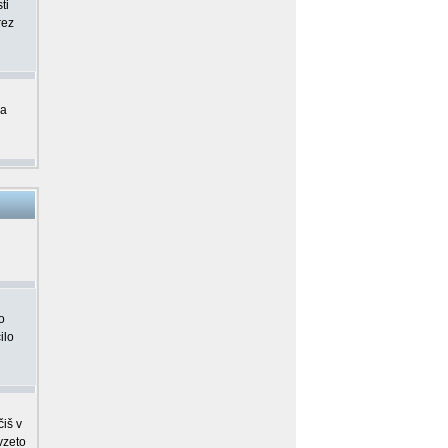
ti
rez
ma
o
ilo
čiš v
vzeto