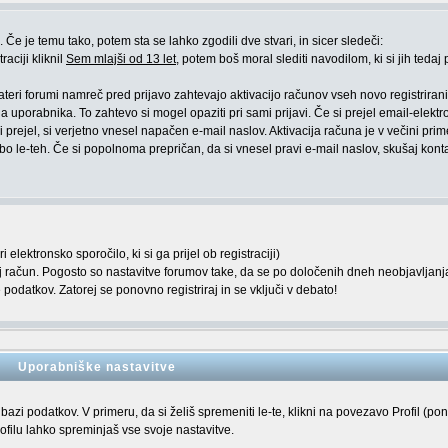
Če je temu tako, potem sta se lahko zgodili dve stvari, in sicer sledeči:
raciji kliknil
Sem mlajši od 13 let
, potem boš moral slediti navodilom, ki si jih tedaj p
kateri forumi namreč pred prijavo zahtevajo aktivacijo računov vseh novo registriran
a uporabnika. To zahtevo si mogel opaziti pri sami prijavi. Če si prejel email-elekt
 prejel, si verjetno vnesel napačen e-mail naslov. Aktivacija računa je v večini pri
 le-teh. Če si popolnoma prepričan, da si vnesel pravi e-mail naslov, skušaj kontak
elektronsko sporočilo, ki si ga prijel ob registraciji)
voj račun. Pogosto so nastavitve forumov take, da se po določenih dneh neobjavljanj
podatkov. Zatorej se ponovno registriraj in se vključi v debato!
Uporabniške nastavitve
 bazi podatkov. V primeru, da si želiš spremeniti le-te, klikni na povezavo Profil (po
rofilu lahko spreminjaš vse svoje nastavitve.