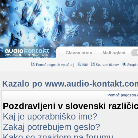
Glavna stran
Mali oglasi
Pomoč pogostih vprašanj
Išči
Seznam članov
Skupin
Kazalo po www.audio-kontakt.co
Pomoč pogostih 
Pozdravljeni v slovenski različ
Kaj je uporabniško ime?
Zakaj potrebujem geslo?
Kako se znajdem na forumu