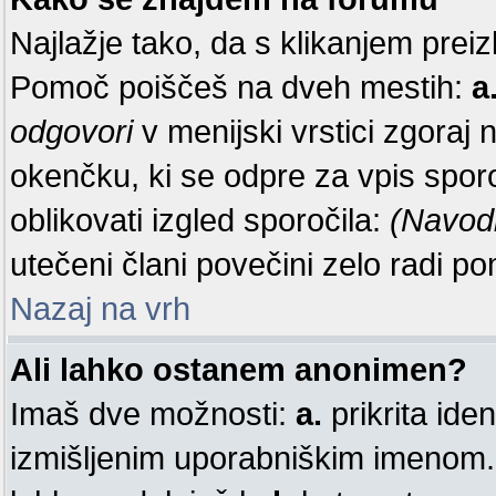
Najlažje tako, da s klikanjem preiz
Pomoč poiščeš na dveh mestih:
a
odgovori
v menijski vrstici zgoraj 
okenčku, ki se odpre za vpis sporo
oblikovati izgled sporočila:
(Navod
utečeni člani povečini zelo radi 
Nazaj na vrh
Ali lahko ostanem anonimen?
Imaš dve možnosti:
a.
prikrita iden
izmišljenim uporabniškim imenom. 