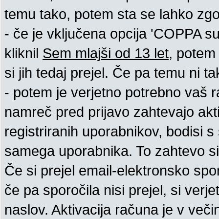
temu tako, potem sta se lahko zgodi
- če je vključena opcija 'COPPA supp
kliknil
Sem mlajši od 13 let
, potem 
si jih tedaj prejel. Če pa temu ni tak
- potem je verjetno potrebno vaš ra
namreč pred prijavo zahtevajo akt
registriranih uporabnikov, bodisi s 
samega uporabnika. To zahtevo si m
Če si prejel email-elektronsko spo
če pa sporočila nisi prejel, si ver
naslov. Aktivacija računa je v več