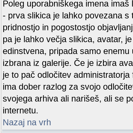
Poleg uporabniškega imena imaš lah
- prva slikica je lahko povezana s 
pridnostjo in pogostostjo objavlja
pa je lahko večja slikica, avatar, j
edinstvena, pripada samo enemu u
izbrana iz galerije. Če je izbira 
je to pač odločitev administratorj
ima dober razlog za svojo odločite
svojega arhiva ali narišeš, ali se 
internetu.
Nazaj na vrh