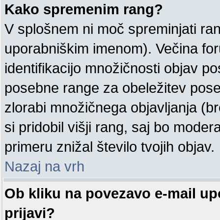
Kako spremenim rang?
V splošnem ni moč spreminjati ran
uporabniškim imenom). Večina for
identifikacijo množičnosti objav 
posebne range za obeležitev pose
zlorabi množičnega objavljanja (b
si pridobil višji rang, saj bo moder
primeru znižal število tvojih objav.
Nazaj na vrh
Ob kliku na povezavo e-mail u
prijavi?