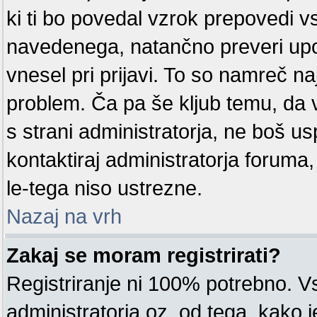
ki ti bo povedal vzrok prepovedi v
navedenega, natančno preveri upor
vnesel pri prijavi. To so namreč na
problem. Ča pa še kljub temu, d
s strani administratorja, ne boš us
kontaktiraj administratorja foruma
le-tega niso ustrezne.
Nazaj na vrh
Zakaj se moram registrirati?
Registriranje ni 100% potrebno. V
administratorja oz. od tega, kako j