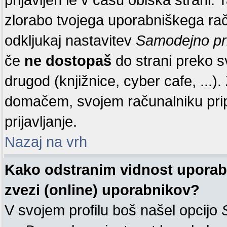
zlorabo tvojega uporabniškega raču
odkljukaj nastavitev
Samodejno pr
če
ne dostopaš
do strani preko 
drugod (knjižnice, cyber cafe, ...
domačem, svojem računalniku pr
prijavljanje.
Nazaj na vrh
Kako odstranim vidnost uporabn
zvezi (online) uporabnikov?
V svojem profilu boš našel opcijo