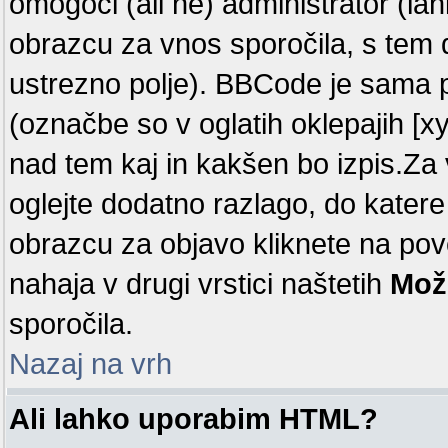
omogoči (ali ne) administrator (la
obrazcu za vnos sporočila, s tem 
ustrezno polje). BBCode je sama 
(označbe so v oglatih oklepajih [x
nad tem kaj in kakšen bo izpis.Za v
oglejte dodatno razlago, do katere
obrazcu za objavo kliknete na p
nahaja v drugi vrstici naštetih
Mož
sporočila.
Nazaj na vrh
Ali lahko uporabim HTML?