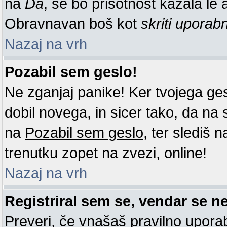
na
Da
, se bo prisotnost kazala le a
Obravnavan boš kot
skriti uporab
Nazaj na vrh
Pozabil sem geslo!
Ne zganjaj panike! Ker tvojega ge
dobil novega, in sicer tako, da na st
na
Pozabil sem geslo
, ter slediš 
trenutku zopet na zvezi, online!
Nazaj na vrh
Registriral sem se, vendar se ne
Preveri, če vnašaš pravilno uporab