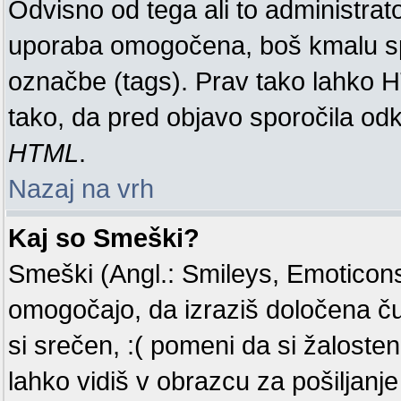
Odvisno od tega ali to administra
uporaba omogočena, boš kmalu spo
označbe (tags). Prav tako lahko 
tako, da pred objavo sporočila odk
HTML
.
Nazaj na vrh
Kaj so Smeški?
Smeški (Angl.: Smileys, Emoticons)
omogočajo, da izraziš določena č
si srečen, :( pomeni da si žaloste
lahko vidiš v obrazcu za pošiljanje