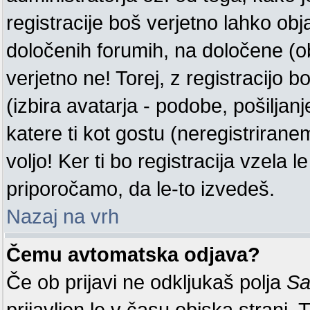
registracije boš verjetno lahko obj
določenih forumih, na določene (o
verjetno ne! Torej, z registracijo b
(izbira avatarja - podobe, pošiljanj
katere ti kot gostu (neregistrira
voljo! Ker ti bo registracija vzela l
priporočamo, da le-to izvedeš.
Nazaj na vrh
Čemu avtomatska odjava?
Če ob prijavi ne odkljukaš polja
Sa
prijavljen le v času obiska strani.