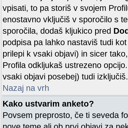
vpisati, to pa storiš v svojem Profi
enostavno vključiš v sporočilo s 
sporočila, dodaš kljukico pred
Dod
podpisa pa lahko nastaviš tudi kot 
prilepi k vsaki objavi) in sicer tak
Profila odkljukaš ustrezeno opcijo
vsaki objavi posebej) tudi izključiš.
Nazaj na vrh
Kako ustvarim anketo?
Povsem preprosto, če ti seveda fo
nove teme ali ob prvi objavi za n