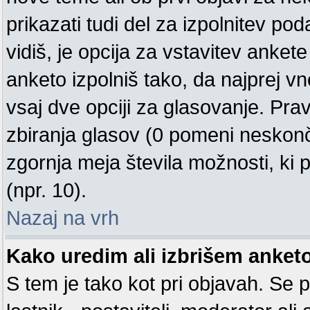
prikazati tudi del za izpolnitev p
vidiš, je opcija za vstavitev ank
anketo izpolniš tako, da najprej 
vsaj dve opciji za glasovanje. Pra
zbiranja glasov (0 pomeni neskonč
zgornja meja števila možnosti, ki p
(npr. 10).
Nazaj na vrh
Kako uredim ali izbrišem anket
S tem je tako kot pri objavah. Se pr