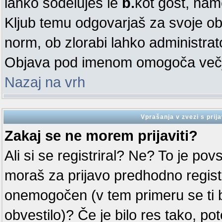
lahko sodeluješ le
b.
kot gost, nam
Kljub temu odgovarjaš za svoje ob
norm, ob zlorabi lahko administra
Objava pod imenom omogoča večjo
Nazaj na vrh
Vprašanja v zvezi s prija
Zakaj se ne morem prijaviti?
Ali si se registriral? Ne? To je po
moraš za prijavo predhodno registri
onemogočen (v tem primeru se ti 
obvestilo)? Če je bilo res tako, po