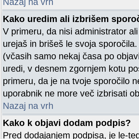
Nazaj na vrh
Kako uredim ali izbrišem sporo
V primeru, da nisi administrator a
urejaš in brišeš le svoja sporočila
(včasih samo nekaj časa po objavi
uredi, v desnem zgornjem kotu p
primeru, da je na tvoje sporočilo n
uporabnik ne more več izbrisati ob
Nazaj na vrh
Kako k objavi dodam podpis?
Pred dodajanjem podpisa, je le-t