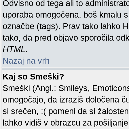
Odvisno od tega ali to administra
uporaba omogočena, boš kmalu spo
označbe (tags). Prav tako lahko 
tako, da pred objavo sporočila odk
HTML
.
Nazaj na vrh
Kaj so Smeški?
Smeški (Angl.: Smileys, Emoticons)
omogočajo, da izraziš določena č
si srečen, :( pomeni da si žaloste
lahko vidiš v obrazcu za pošiljanje