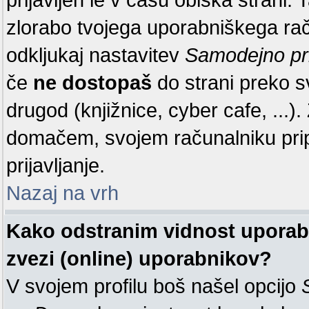
zlorabo tvojega uporabniškega raču
odkljukaj nastavitev
Samodejno pr
če
ne dostopaš
do strani preko 
drugod (knjižnice, cyber cafe, ...
domačem, svojem računalniku pr
prijavljanje.
Nazaj na vrh
Kako odstranim vidnost uporabn
zvezi (online) uporabnikov?
V svojem profilu boš našel opcijo