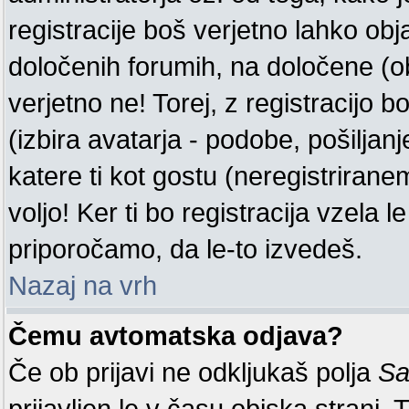
registracije boš verjetno lahko obj
določenih forumih, na določene (o
verjetno ne! Torej, z registracijo b
(izbira avatarja - podobe, pošiljanj
katere ti kot gostu (neregistrira
voljo! Ker ti bo registracija vzela l
priporočamo, da le-to izvedeš.
Nazaj na vrh
Čemu avtomatska odjava?
Če ob prijavi ne odkljukaš polja
Sa
prijavljen le v času obiska strani.