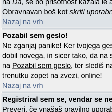
na
Da
, se bo prisotnost kazala le a
Obravnavan boš kot
skriti uporab
Nazaj na vrh
Pozabil sem geslo!
Ne zganjaj panike! Ker tvojega ge
dobil novega, in sicer tako, da na st
na
Pozabil sem geslo
, ter slediš 
trenutku zopet na zvezi, online!
Nazaj na vrh
Registriral sem se, vendar se ne
Preveri, če vnašaš pravilno uporab