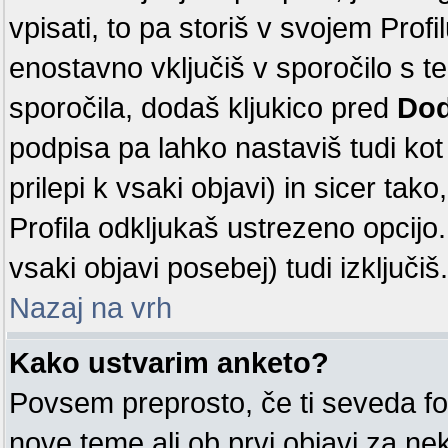
vpisati, to pa storiš v svojem Profi
enostavno vključiš v sporočilo s 
sporočila, dodaš kljukico pred
Dod
podpisa pa lahko nastaviš tudi kot 
prilepi k vsaki objavi) in sicer tak
Profila odkljukaš ustrezeno opcijo
vsaki objavi posebej) tudi izključiš.
Nazaj na vrh
Kako ustvarim anketo?
Povsem preprosto, če ti seveda fo
nove teme ali ob prvi objavi za n