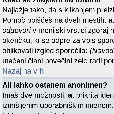
Najlažje tako, da s klikanjem preiz
Pomoč poiščeš na dveh mestih:
a
odgovori
v menijski vrstici zgoraj 
okenčku, ki se odpre za vpis sporo
oblikovati izgled sporočila:
(Navod
utečeni člani povečini zelo radi 
Nazaj na vrh
Ali lahko ostanem anonimen?
Imaš dve možnosti:
a.
prikrita iden
izmišljenim uporabniškim imenom. 