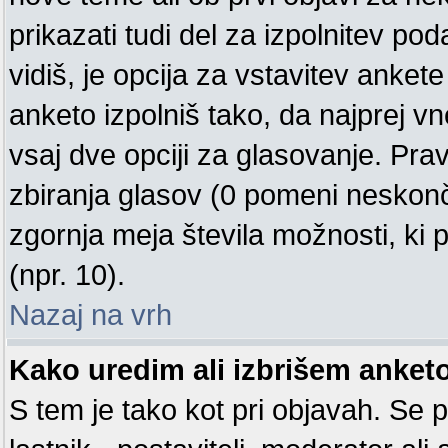
prikazati tudi del za izpolnitev p
vidiš, je opcija za vstavitev ank
anketo izpolniš tako, da najprej 
vsaj dve opciji za glasovanje. Pra
zbiranja glasov (0 pomeni neskonč
zgornja meja števila možnosti, ki p
(npr. 10).
Nazaj na vrh
Kako uredim ali izbrišem anket
S tem je tako kot pri objavah. Se pr