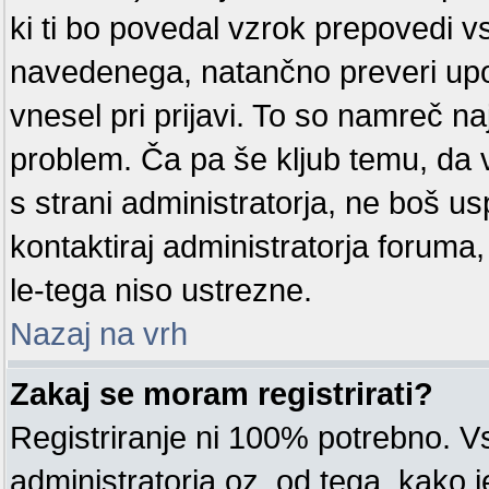
ki ti bo povedal vzrok prepovedi v
navedenega, natančno preveri upor
vnesel pri prijavi. To so namreč na
problem. Ča pa še kljub temu, d
s strani administratorja, ne boš us
kontaktiraj administratorja foruma
le-tega niso ustrezne.
Nazaj na vrh
Zakaj se moram registrirati?
Registriranje ni 100% potrebno. V
administratorja oz. od tega, kako j