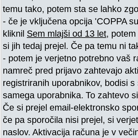
temu tako, potem sta se lahko zgodi
- če je vključena opcija 'COPPA supp
kliknil
Sem mlajši od 13 let
, potem 
si jih tedaj prejel. Če pa temu ni tak
- potem je verjetno potrebno vaš ra
namreč pred prijavo zahtevajo akt
registriranih uporabnikov, bodisi s 
samega uporabnika. To zahtevo si m
Če si prejel email-elektronsko spo
če pa sporočila nisi prejel, si ver
naslov. Aktivacija računa je v več