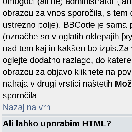
omogoči (ali ne) administrator (la
obrazcu za vnos sporočila, s tem 
ustrezno polje). BBCode je sama 
(označbe so v oglatih oklepajih [x
nad tem kaj in kakšen bo izpis.Za v
oglejte dodatno razlago, do katere
obrazcu za objavo kliknete na p
nahaja v drugi vrstici naštetih
Mož
sporočila.
Nazaj na vrh
Ali lahko uporabim HTML?