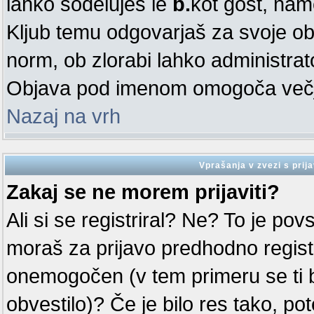
lahko sodeluješ le
b.
kot gost, nam
Kljub temu odgovarjaš za svoje ob
norm, ob zlorabi lahko administra
Objava pod imenom omogoča večjo
Nazaj na vrh
Vprašanja v zvezi s prija
Zakaj se ne morem prijaviti?
Ali si se registriral? Ne? To je po
moraš za prijavo predhodno registri
onemogočen (v tem primeru se ti 
obvestilo)? Če je bilo res tako, po