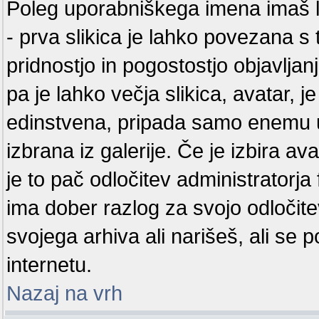
Poleg uporabniškega imena imaš lah
- prva slikica je lahko povezana s 
pridnostjo in pogostostjo objavlja
pa je lahko večja slikica, avatar, j
edinstvena, pripada samo enemu u
izbrana iz galerije. Če je izbira 
je to pač odločitev administratorj
ima dober razlog za svojo odločite
svojega arhiva ali narišeš, ali se 
internetu.
Nazaj na vrh