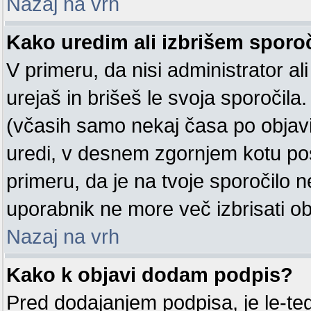
Nazaj na vrh
Kako uredim ali izbrišem sporo
V primeru, da nisi administrator a
urejaš in brišeš le svoja sporočila
(včasih samo nekaj časa po objavi
uredi, v desnem zgornjem kotu p
primeru, da je na tvoje sporočilo n
uporabnik ne more več izbrisati ob
Nazaj na vrh
Kako k objavi dodam podpis?
Pred dodajanjem podpisa, je le-t