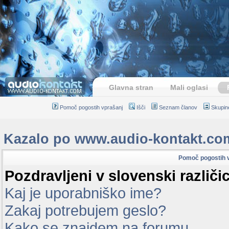
Glavna stran
Mali oglasi
Pomoč pogostih vprašanj
Išči
Seznam članov
Skupin
Kazalo po www.audio-kontakt.co
Pomoč pogostih 
Pozdravljeni v slovenski različ
Kaj je uporabniško ime?
Zakaj potrebujem geslo?
Kako se znajdem na forumu