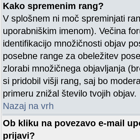
Kako spremenim rang?
V splošnem ni moč spreminjati ran
uporabniškim imenom). Večina for
identifikacijo množičnosti objav 
posebne range za obeležitev pose
zlorabi množičnega objavljanja (b
si pridobil višji rang, saj bo moder
primeru znižal število tvojih objav.
Nazaj na vrh
Ob kliku na povezavo e-mail u
prijavi?