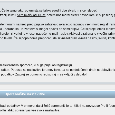
Če je temu tako, potem sta se lahko zgodili dve stvari, in sicer sledeči:
raciji kliknil
Sem mlajši od 13 let
, potem boš moral slediti navodilom, ki si jih tedaj p
kateri forumi namreč pred prijavo zahtevajo aktivacijo računov vseh novo registriran
a uporabnika. To zahtevo si mogel opaziti pri sami prijavi. Če si prejel email-elekt
 prejel, si verjetno vnesel napačen e-mail naslov. Aktivacija računa je v večini pri
 le-teh. Če si popolnoma prepričan, da si vnesel pravi e-mail naslov, skušaj kontak
elektronsko sporočilo, ki si ga prijel ob registraciji)
voj račun. Pogosto so nastavitve forumov take, da se po določenih dneh neobjavljanj
podatkov. Zatorej se ponovno registriraj in se vključi v debato!
Uporabniške nastavitve
 bazi podatkov. V primeru, da si želiš spremeniti le-te, klikni na povezavo Profil (po
rofilu lahko spreminjaš vse svoje nastavitve.