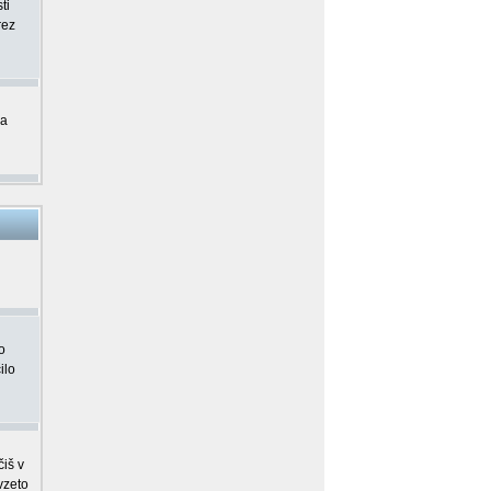
ti
rez
ma
o
ilo
čiš v
vzeto