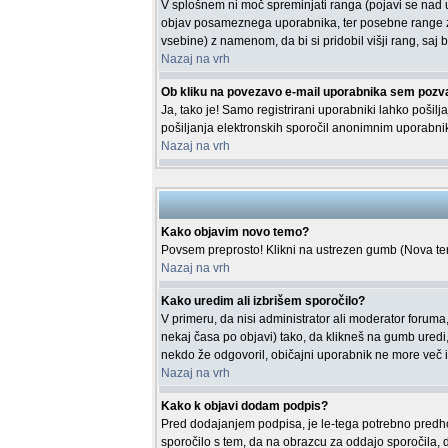
V splošnem ni moč spreminjati ranga (pojavi se nad 
objav posameznega uporabnika, ter posebne range za
vsebine) z namenom, da bi si pridobil višji rang, saj b
Nazaj na vrh
Ob kliku na povezavo e-mail uporabnika sem pozva
Ja, tako je! Samo registrirani uporabniki lahko poši
pošiljanja elektronskih sporočil anonimnim uporabn
Nazaj na vrh
Kako objavim novo temo?
Povsem preprosto! Klikni na ustrezen gumb (Nova tema
Nazaj na vrh
Kako uredim ali izbrišem sporočilo?
V primeru, da nisi administrator ali moderator foruma
nekaj časa po objavi) tako, da klikneš na gumb ured
nekdo že odgovoril, običajni uporabnik ne more več i
Nazaj na vrh
Kako k objavi dodam podpis?
Pred dodajanjem podpisa, je le-tega potrebno predhodn
sporočilo s tem, da na obrazcu za oddajo sporočila, 