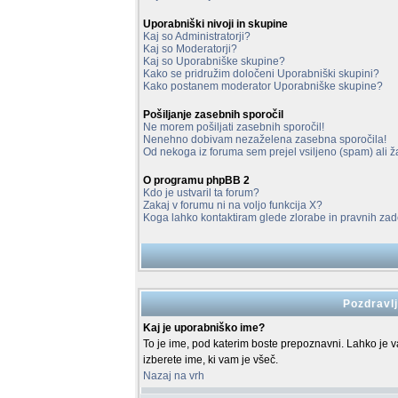
Uporabniški nivoji in skupine
Kaj so Administratorji?
Kaj so Moderatorji?
Kaj so Uporabniške skupine?
Kako se pridružim določeni Uporabniški skupini?
Kako postanem moderator Uporabniške skupine?
Pošiljanje zasebnih sporočil
Ne morem pošiljati zasebnih sporočil!
Nenehno dobivam nezaželena zasebna sporočila!
Od nekoga iz foruma sem prejel vsiljeno (spam) ali ža
O programu phpBB 2
Kdo je ustvaril ta forum?
Zakaj v forumu ni na voljo funkcija X?
Koga lahko kontaktiram glede zlorabe in pravnih z
Pozdravlj
Kaj je uporabniško ime?
To je ime, pod katerim boste prepoznavni. Lahko je vaš
izberete ime, ki vam je všeč.
Nazaj na vrh