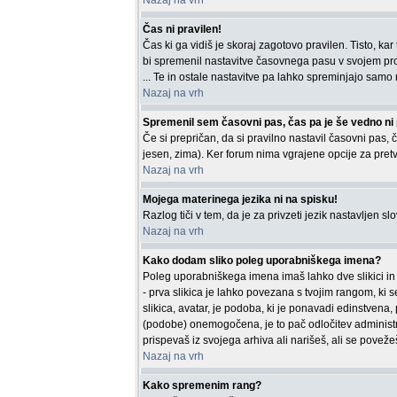
Nazaj na vrh
Čas ni pravilen!
Čas ki ga vidiš je skoraj zagotovo pravilen. Tisto, ka
bi spremenil nastavitve časovnega pasu v svojem prof
... Te in ostale nastavitve pa lahko spreminjajo samo re
Nazaj na vrh
Spremenil sem časovni pas, čas pa je še vedno ni 
Če si prepričan, da si pravilno nastavil časovni pas, č
jesen, zima). Ker forum nima vgrajene opcije za pretv
Nazaj na vrh
Mojega materinega jezika ni na spisku!
Razlog tiči v tem, da je za privzeti jezik nastavljen s
Nazaj na vrh
Kako dodam sliko poleg uporabniškega imena?
Poleg uporabniškega imena imaš lahko dve slikici in 
- prva slikica je lahko povezana s tvojim rangom, ki s
slikica, avatar, je podoba, ki je ponavadi edinstvena
(podobe) onemogočena, je to pač odločitev administra
prispevaš iz svojega arhiva ali narišeš, ali se povežeš
Nazaj na vrh
Kako spremenim rang?