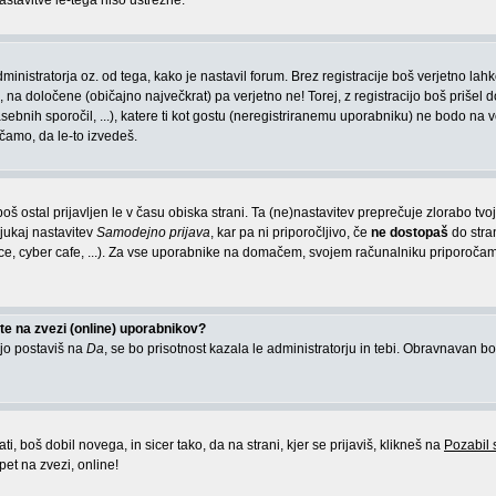
astavitve le-tega niso ustrezne.
inistratorja oz. od tega, kako je nastavil forum. Brez registracije boš verjetno lah
 na določene (običajno največkrat) pa verjetno ne! Torej, z registracijo boš prišel d
asebnih sporočil, ...), katere ti kot gostu (neregistriranemu uporabniku) ne bodo na v
ročamo, da le-to izvedeš.
 boš ostal prijavljen le v času obiska strani. Ta (ne)nastavitev preprečuje zlorabo tv
ljukaj nastavitev
Samodejno prijava
, kar pa ni priporočljivo, če
ne dostopaš
do stra
ce, cyber cafe, ...). Za vse uporabnike na domačem, svojem računalniku priporoča
e na zvezi (online) uporabnikov?
 jo postaviš na
Da
, se bo prisotnost kazala le administratorju in tebi. Obravnavan bo
, boš dobil novega, in sicer tako, da na strani, kjer se prijaviš, klikneš na
Pozabil
pet na zvezi, online!