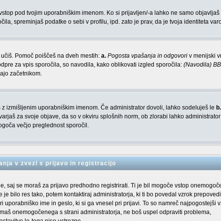
n vstop pod tvojim uporabniškim imenom. Ko si prijavljen/-a lahko ne samo objavljaš
a, spreminjaš podatke o sebi v profilu, ipd. zato je prav, da je tvoja identiteta va
em učiš. Pomoč poiščeš na dveh mestih:
a.
Pogosta vpašanja in odgovori
v menijski vr
dpre za vpis sporočila, so navodila, kako oblikovati izgled sporočila:
(Navodila) B
gajo začetnikom.
aviš z izmišljenim uporabniškim imenom. Če administrator dovoli, lahko sodeluješ le
b.
arjaš za svoje objave, da so v okviru splošnih norm, ob zlorabi lahko administrator
oča večjo preglednost sporočil.
nja v zvezi s prijavo in registracijo
je, saj se moraš za prijavo predhodno registrirati. Ti je bil mogoče vstop onemogoč
 je bilo res tako, potem kontaktiraj administratorja, ki ti bo povedal vzrok prepovedi
uporabniško ime in geslo, ki si ga vnesel pri prijavi. To so namreč najpogostejši v
nimaš onemogočenega s strani administratorja, ne boš uspel odpraviti problema,