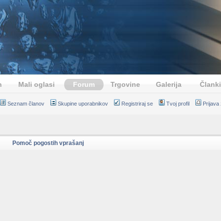
n
Mali oglasi
Forum
Trgovine
Galerija
Članki
Seznam članov
Skupine uporabnikov
Registriraj se
Tvoj profil
Prijava
Pomoč pogostih vprašanj