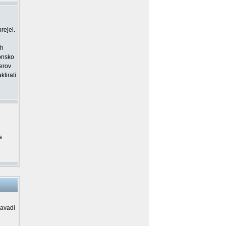
rejel.
ih
ronsko
merov
tirati
a
navadi