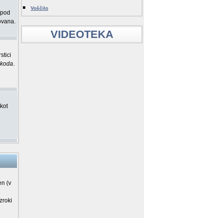
Voščilo
 pod
rovana.
VIDEOTEKA
stici
Bkoda
.
kot
en (v
zroki