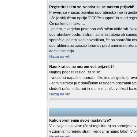
Registriral sem se, vendar se ne morem prijaviti!
Preveri, če vnašaš pravilno uporabniško ime in geslo. 
- če je vključena opcija 'COPPA support' in si pri regist
Če pa temu ni tako, ...
- potem je verjetno potrebno vaš račun aktivirati. Ne
uporabnikov, bodisi s strani administratorja ali sameg
sporočilo, potem sledi navodilom, če pa sporočila nisi
uporabljena za zaščito forumov pred anonimno zlorabo
administratorja.
Nazaj na vrh
Naenkrat se ne morem več prijaviti?!
Najbolj pogosti razlogi za to so:
- vnesel si napačno uporabniško ime ali geslo (preveri 
- administrator je z določenim razlogom odstranili t
sledeči račun odstrani in s tem zmanjša velikost baze 
Nazaj na vrh
Kako spremenim svoje nastavitve?
Vse tvoje nastavitve (če si registriran) so shranjene v
v zgornjem predelu strani, vendar ni nujno tako). V p