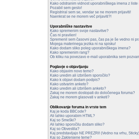
Kako odstranim vidnost uporabniškega imena z liste 
Pozabil sem geslo!
Registriral sem se, vendar se ne morem prijaviti!
Naenkrat se ne morem več prijaviti?!
Uporabniške nastavitve
Kako spremenim svoje nastavitve?
Čas ni pravilen!
Spremenil sem časovni pas, čas pa je še vedno ni pr
Mojega materinega jezika ni na spisku!
Kako dodam sliko poleg uporabniškega imena?
Kako spremenim rang?
Ob kliku na povezavo e-mail uporabnika sem pozvan 
Poglavje o objavljanju
Kako objavim novo temo?
Kako uredim ali izbrišem sporočilo?
Kako k objavi dodam podpis?
Kako ustvarim anketo?
Kako uredim ali izbrišem anketo?
Zakaj ne morem dostopati do določenega foruma?
Zakaj ne morem glasovati v anketi?
Oblikovanje foruma in vrste tem
Kaj je koda BBCode?
Ali lahko uporabim HTML?
Kaj so Smeški?
Ali lahko sporočilu dodam sliko?
Kaj so Obvestila?
Kaj predstavljajo NE PREZRI! (Vedno na vrhu, Sticky
Kaj so Zaklenjene teme?