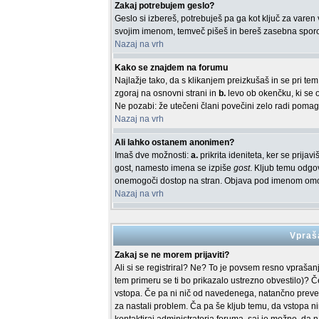
Zakaj potrebujem geslo?
Geslo si izbereš, potrebuješ pa ga kot ključ za vare
svojim imenom, temveč pišeš in bereš zasebna sporočil
Nazaj na vrh
Kako se znajdem na forumu
Najlažje tako, da s klikanjem preizkušaš in se pri t
zgoraj na osnovni strani in
b.
levo ob okenčku, ki se o
Ne pozabi: že utečeni člani povečini zelo radi poma
Nazaj na vrh
Ali lahko ostanem anonimen?
Imaš dve možnosti:
a.
prikrita ideniteta, ker se prij
gost, namesto imena se izpiše
gost
. Kljub temu odgov
onemogoči dostop na stran. Objava pod imenom omog
Nazaj na vrh
Vpraša
Zakaj se ne morem prijaviti?
Ali si se registriral? Ne? To je povsem resno vprašan
tem primeru se ti bo prikazalo ustrezno obvestilo)? Če
vstopa. Če pa ni nič od navedenega, natančno preveri 
za nastali problem. Ča pa še kljub temu, da vstopa 