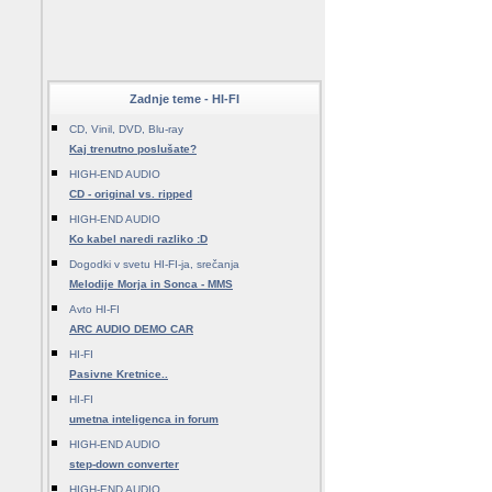
Zadnje teme - HI-FI
CD, Vinil, DVD, Blu-ray
Kaj trenutno poslušate?
HIGH-END AUDIO
CD - original vs. ripped
HIGH-END AUDIO
Ko kabel naredi razliko :D
Dogodki v svetu HI-FI-ja, srečanja
Melodije Morja in Sonca - MMS
Avto HI-FI
ARC AUDIO DEMO CAR
HI-FI
Pasivne Kretnice..
HI-FI
umetna inteligenca in forum
HIGH-END AUDIO
step-down converter
HIGH-END AUDIO