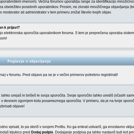
uporabniškim imenom). Večina forumov uporablja range za identifikacijo množičnos
 obeležitev posebnih uporabnikov. Prosim, ne zlorabi množičnega objavljanja (b
o moderator ali administrator v tem primeru znižal število tvojih objav.
n k prijavi?
ljajo elektronska sporočila uporabnikom foruma. S tem je preprečena uporaba siste
ikom!
Poglavje o objavljanju
) v forumu. Pred objavo pa se je v večini primerov potrebno registrirati!
, lahko urejaš in brišeš le svoja sporočila. Svoje sporočilo lahko urediš (včasih sam
i, v desnem zgornjem kotu posameznega sporočila. V primeru, da je na tvoje sporoč
zbrisati objave!
o vpisati, to pa storiš v svojem Profilu. Ko ga enkrat ustvariš, ga enostavno vklju
dodaš kljukico pred
Dodaj podpis
. Dodajanje podpisa pa lahko nastaviš tudi kot pri