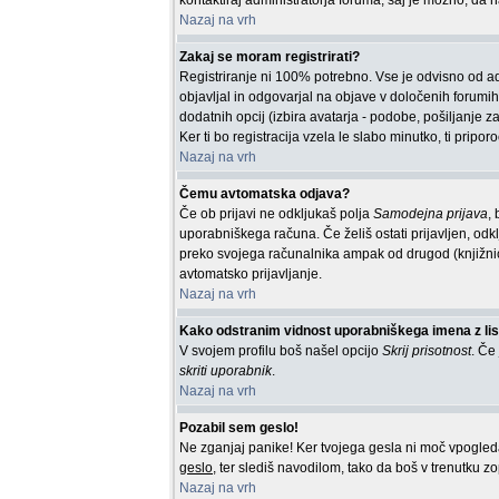
kontaktiraj administratorja foruma, saj je možno, da n
Nazaj na vrh
Zakaj se moram registrirati?
Registriranje ni 100% potrebno. Vse je odvisno od adm
objavljal in odgovarjal na objave v določenih forumih,
dodatnih opcij (izbira avatarja - podobe, pošiljanje z
Ker ti bo registracija vzela le slabo minutko, ti pripo
Nazaj na vrh
Čemu avtomatska odjava?
Če ob prijavi ne odkljukaš polja
Samodejna prijava
,
uporabniškega računa. Če želiš ostati prijavljen, odk
preko svojega računalnika ampak od drugod (knjižni
avtomatsko prijavljanje.
Nazaj na vrh
Kako odstranim vidnost uporabniškega imena z list
V svojem profilu boš našel opcijo
Skrij prisotnost
. Če
skriti uporabnik
.
Nazaj na vrh
Pozabil sem geslo!
Ne zganjaj panike! Ker tvojega gesla ni moč vpogledati
geslo
, ter slediš navodilom, tako da boš v trenutku zo
Nazaj na vrh