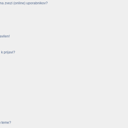
na zvezi (online) uporabnikov?
avilen!
k prijavi?
) teme?