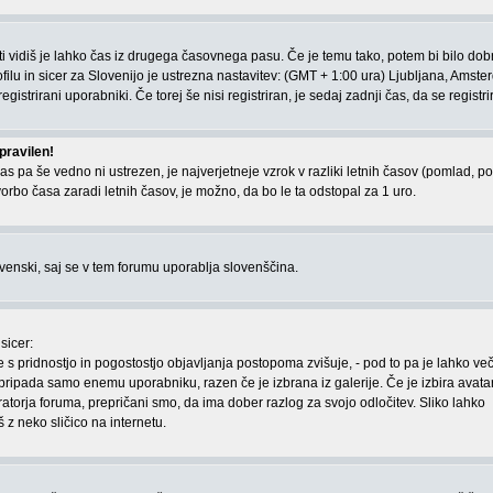
r ti vidiš je lahko čas iz drugega časovnega pasu. Če je temu tako, potem bi bilo dob
ilu in sicer za Slovenijo je ustrezna nastavitev: (GMT + 1:00 ura) Ljubljana, Amste
gistrirani uporabniki. Če torej še nisi registriran, je sedaj zadnji čas, da se registri
pravilen!
as pa še vedno ni ustrezen, je najverjetneje vzrok v razliki letnih časov (pomlad, pol
orbo časa zaradi letnih časov, je možno, da bo le ta odstopal za 1 uro.
lovenski, saj se v tem forumu uporablja slovenščina.
sicer:
e s pridnostjo in pogostostjo objavljanja postopoma zvišuje, - pod to pa je lahko ve
, pripada samo enemu uporabniku, razen če je izbrana iz galerije. Če je izbira avata
torja foruma, prepričani smo, da ima dober razlog za svojo odločitev. Sliko lahko
 z neko sličico na internetu.