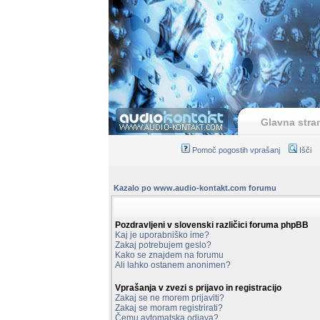
Glavna stra
Pomoč pogostih vprašanj
Išči
Kazalo po www.audio-kontakt.com forumu
Pozdravljeni v slovenski različici foruma phpBB
Kaj je uporabniško ime?
Zakaj potrebujem geslo?
Kako se znajdem na forumu
Ali lahko ostanem anonimen?
Vprašanja v zvezi s prijavo in registracijo
Zakaj se ne morem prijaviti?
Zakaj se moram registrirati?
Čemu avtomatska odjava?