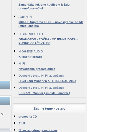
Zamenjajte jekleno kuglico v ležaju
gramofona-roćici
Avto HI-FI
MOREL Supremo 93 SE - nove igračke ob 50
letnici obstoja
HIGH-END AUDIO
GRAMOFON - ROČKA - ODJEMNA DOZA -
PHONO OJAČEVALEC
HIGH-END AUDIO
Klipsch Heritage
HI-FI
Novodobna prodaja audia
Dogodki v svetu HI-FI-ja, srečanja
HIGH END München & HIFIDELUXE 2025
Dogodki v svetu HI-FI-ja, srečanja
ESS AMT Monitor ( in ostali modeli )
Zadnje teme - ostalo
 si
prenos iz CD
R.I.P.
Nova registracija na forum