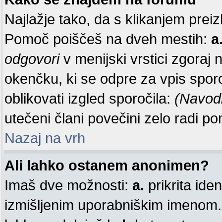
Najlažje tako, da s klikanjem preiz
Pomoč poiščeš na dveh mestih:
a
odgovori
v menijski vrstici zgoraj 
okenčku, ki se odpre za vpis sporo
oblikovati izgled sporočila:
(Navod
utečeni člani povečini zelo radi 
Nazaj na vrh
Ali lahko ostanem anonimen?
Imaš dve možnosti:
a.
prikrita iden
izmišljenim uporabniškim imenom. 