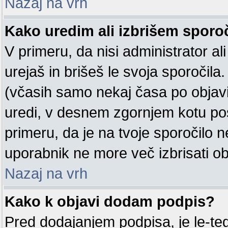
Nazaj na vrh
Kako uredim ali izbrišem sporo
V primeru, da nisi administrator a
urejaš in brišeš le svoja sporočila
(včasih samo nekaj časa po objavi
uredi, v desnem zgornjem kotu p
primeru, da je na tvoje sporočilo n
uporabnik ne more več izbrisati ob
Nazaj na vrh
Kako k objavi dodam podpis?
Pred dodajanjem podpisa, je le-t