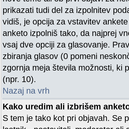
prikazati tudi del za izpolnitev p
vidiš, je opcija za vstavitev ank
anketo izpolniš tako, da najprej 
vsaj dve opciji za glasovanje. Pra
zbiranja glasov (0 pomeni neskonč
zgornja meja števila možnosti, ki p
(npr. 10).
Nazaj na vrh
Kako uredim ali izbrišem anket
S tem je tako kot pri objavah. Se pr