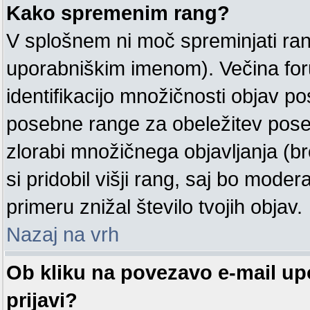
Kako spremenim rang?
V splošnem ni moč spreminjati ran
uporabniškim imenom). Večina for
identifikacijo množičnosti objav 
posebne range za obeležitev pose
zlorabi množičnega objavljanja (b
si pridobil višji rang, saj bo moder
primeru znižal število tvojih objav.
Nazaj na vrh
Ob kliku na povezavo e-mail u
prijavi?