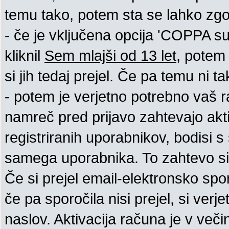
temu tako, potem sta se lahko zgodi
- če je vključena opcija 'COPPA supp
kliknil
Sem mlajši od 13 let
, potem 
si jih tedaj prejel. Če pa temu ni tak
- potem je verjetno potrebno vaš ra
namreč pred prijavo zahtevajo akt
registriranih uporabnikov, bodisi s 
samega uporabnika. To zahtevo si m
Če si prejel email-elektronsko spo
če pa sporočila nisi prejel, si ver
naslov. Aktivacija računa je v več