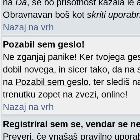
na
Da
, se bo prisotnost kazala le a
Obravnavan boš kot
skriti uporab
Nazaj na vrh
Pozabil sem geslo!
Ne zganjaj panike! Ker tvojega ge
dobil novega, in sicer tako, da na st
na
Pozabil sem geslo
, ter slediš 
trenutku zopet na zvezi, online!
Nazaj na vrh
Registriral sem se, vendar se ne
Preveri, če vnašaš pravilno uporab