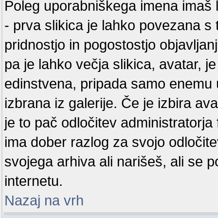
Poleg uporabniškega imena imaš lah
- prva slikica je lahko povezana s 
pridnostjo in pogostostjo objavlja
pa je lahko večja slikica, avatar, j
edinstvena, pripada samo enemu u
izbrana iz galerije. Če je izbira 
je to pač odločitev administratorj
ima dober razlog za svojo odločite
svojega arhiva ali narišeš, ali se 
internetu.
Nazaj na vrh