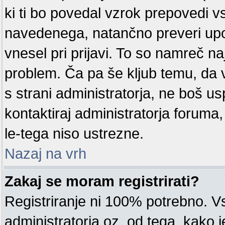
ki ti bo povedal vzrok prepovedi v
navedenega, natančno preveri upor
vnesel pri prijavi. To so namreč na
problem. Ča pa še kljub temu, d
s strani administratorja, ne boš us
kontaktiraj administratorja foruma
le-tega niso ustrezne.
Nazaj na vrh
Zakaj se moram registrirati?
Registriranje ni 100% potrebno. V
administratorja oz. od tega, kako j