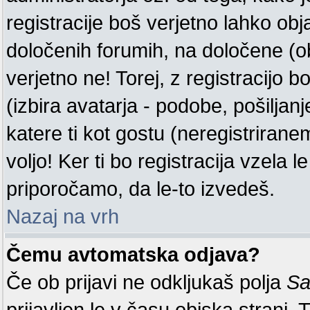
registracije boš verjetno lahko obj
določenih forumih, na določene (o
verjetno ne! Torej, z registracijo b
(izbira avatarja - podobe, pošiljanj
katere ti kot gostu (neregistrira
voljo! Ker ti bo registracija vzela l
priporočamo, da le-to izvedeš.
Nazaj na vrh
Čemu avtomatska odjava?
Če ob prijavi ne odkljukaš polja
Sa
prijavljen le v času obiska strani.