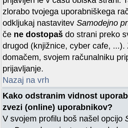
zlorabo tvojega uporabniškega raču
odkljukaj nastavitev
Samodejno pr
če
ne dostopaš
do strani preko 
drugod (knjižnice, cyber cafe, ...
domačem, svojem računalniku pr
prijavljanje.
Nazaj na vrh
Kako odstranim vidnost uporabn
zvezi (online) uporabnikov?
V svojem profilu boš našel opcijo