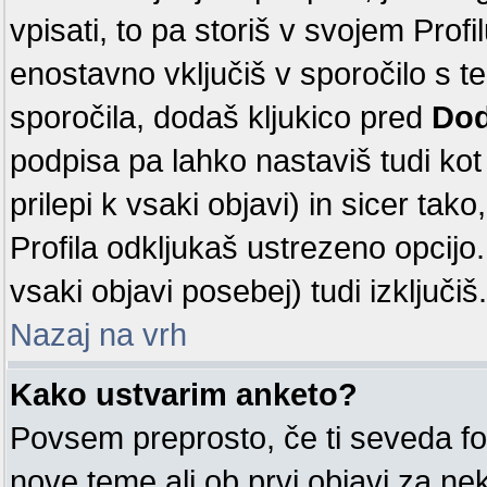
vpisati, to pa storiš v svojem Profi
enostavno vključiš v sporočilo s 
sporočila, dodaš kljukico pred
Dod
podpisa pa lahko nastaviš tudi kot 
prilepi k vsaki objavi) in sicer tak
Profila odkljukaš ustrezeno opcijo
vsaki objavi posebej) tudi izključiš.
Nazaj na vrh
Kako ustvarim anketo?
Povsem preprosto, če ti seveda fo
nove teme ali ob prvi objavi za n