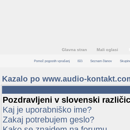
Glavna stran
Mali oglasi
Pomoč pogostih vprašanj
Išči
Seznam članov
Skupin
Kazalo po www.audio-kontakt.co
Pomoč pogostih 
Pozdravljeni v slovenski različ
Kaj je uporabniško ime?
Zakaj potrebujem geslo?
Kako se znajdem na forumu