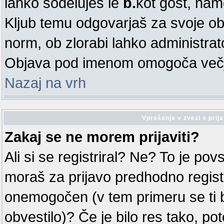
lahko sodeluješ le
b.
kot gost, nam
Kljub temu odgovarjaš za svoje ob
norm, ob zlorabi lahko administra
Objava pod imenom omogoča večjo
Nazaj na vrh
Vprašanja v zvezi s prija
Zakaj se ne morem prijaviti?
Ali si se registriral? Ne? To je po
moraš za prijavo predhodno registri
onemogočen (v tem primeru se ti 
obvestilo)? Če je bilo res tako, po