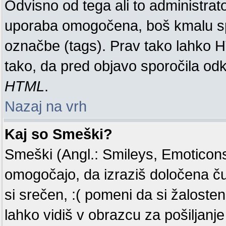
Odvisno od tega ali to administra
uporaba omogočena, boš kmalu spo
označbe (tags). Prav tako lahko 
tako, da pred objavo sporočila odk
HTML
.
Nazaj na vrh
Kaj so Smeški?
Smeški (Angl.: Smileys, Emoticons)
omogočajo, da izraziš določena č
si srečen, :( pomeni da si žaloste
lahko vidiš v obrazcu za pošiljanje