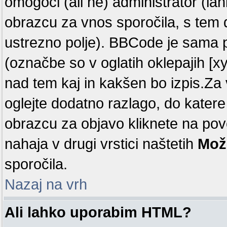
omogoči (ali ne) administrator (la
obrazcu za vnos sporočila, s tem 
ustrezno polje). BBCode je sama 
(označbe so v oglatih oklepajih [x
nad tem kaj in kakšen bo izpis.Za v
oglejte dodatno razlago, do katere
obrazcu za objavo kliknete na p
nahaja v drugi vrstici naštetih
Mož
sporočila.
Nazaj na vrh
Ali lahko uporabim HTML?