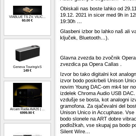
Obiskali nas boste lahko od 29.1
19.12. 2021 in sicer med 9h in 12
VIABLUE TS ZV. VILIC...
19:30h …
60.00 €
Glasbeni izbor bo lahko naš ali 
ključek, Bluetooth…).
Glavna zvezda bo zvočnik Opera 
zvezdica pa Opera Callas .
Geneva Touring/xS
149 €
Izvor bo tako digitalni kot analogni
izvor bodo poskrbeli Unison Uni
novim Young DAC-om mk4 ter no
izdelek Chroma Audio USB DAC. 
vzdušje se bosta, kot analogni izv
gramofona. Za ojačevalni del bos
Arcam Radia AVA35 | ...
Unison Unico in Accuphase. Vse
6999.90 €
bodo slonele na ART dobre vibraci
podložkah, vse skupaj pa bodo po
Silent Wire…