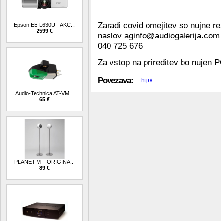
Zaradi covid omejitev so nujne re
Epson EB-L630U - AKC...
2599 €
naslov aginfo@audiogalerija.com a
040 725 676
Za vstop na prireditev bo nujen 
Povezava:
http://
Audio-Technica AT-VM...
65 €
PLANET M – ORIGINA...
89 €