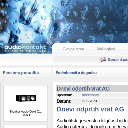
Glavna stran
Mali oglasi
Seznam dogo
Posebna ponudba
Podrobnosti o dogodku
Dnevi odprtih vrat AG
Uporabnik:
trancedeejay
Datum:
19.12.2020
Dnevi odprtih vrat AG
Monitor Audio Gold C...
1905 €
Audiofilski jesenski dolgčas bodo 
Audio galeriji z dogodkom »Dnevi 