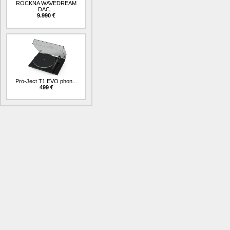
ROCKNA WAVEDREAM
DAC...
9.990 €
Pro-Ject T1 EVO phon...
499 €