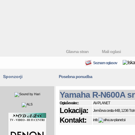
Glavna stran
Mali oglasi
Seznam oglasov
Sponzorji
Posebna ponudba
Yamaha R-N600A sr
Oglaševalec:
AV-PLANET
Lokacija:
Jemčeva cesta 44B, 1236 Trzi
Kontakt:
info
av-planet.si