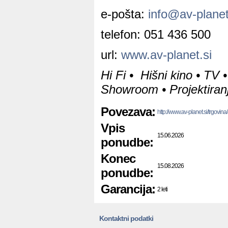
e-pošta:
info@av-planet
telefon: 051 436 500
url:
www.av-planet.si
Hi Fi • Hišni kino • TV •
Showroom • Projektiranj
Povezava:
http://www.av-planet.si/trgovi
Vpis
15.06.2026
ponudbe:
Konec
15.08.2026
ponudbe:
Garancija:
2 leti
Kontaktni podatki