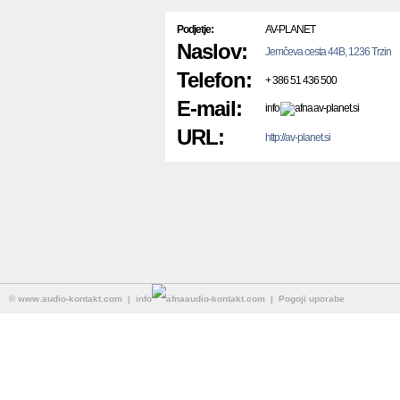
Podjetje:
AV-PLANET
Naslov:
Jemčeva cesta 44B, 1236 Trzin
Telefon:
+ 386 51 436 500
E-mail:
info
av-planet.si
URL:
http://av-planet.si
©
www.audio-kontakt.com
| info
audio-kontakt.com |
Pogoji uporabe