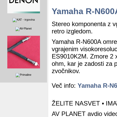
Yamaha R-N600A
Stereo komponenta z vgr
retro izgledom.
Yamaha R-N600A omrežn
vgrajenim visokoresol
ES9010K2M. Zmore 2 x 
ohm, kar je zadosti za 
zvočnikov.
Več info:
Yamaha R-N6
ŽELITE NASVET • IM
AV PLANET avdio video 