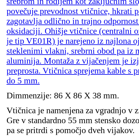
srebrom in rodijem kot zaključnim sl
povečuje prevodnost vtičnice, hkrati p
zagotavlja odlično in trajno odpornost
oksidaciji. Ohišje vtičnice (centralni o
je tip VE01R) je narejeno iz najlona o
steklenimi vlakni, srebrni obod pa iz
aluminija. Montaža z vijačenjem je i
preprosta. Vtičnica sprejema kable s
do 5 mm.
Dimmenzije: 86 X 86 X 38 mm.
Vtičnica je namenjena za vgradnjo v z
Gre v standardno 55 mm stensko dozo
pa se pritrdi s pomočjo dveh vijakov.