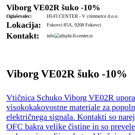
Viborg VE02R šuko -10%
Oglaševalec:
HI-FI CENTER - V commerce d.o.o.
Lokacija:
Fokovci 85A, 9208 Fokovci
Kontakt:
info
hi-fi-center.si
Viborg VE02R šuko -10%
Vtičnica Schuko Viborg VE02R upora
visokokakovostne materiale za popoln
električnega signala. Kontakti so narej
OFC bakra velike čistine in so prevele