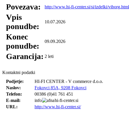
Povezava:
http://www.hi-fi-center.si/si/izdelki/viborg.htm
Vpis
10.07.2026
ponudbe:
Konec
09.09.2026
ponudbe:
Garancija:
2 leti
Kontaktni podatki
Podjetje:
HI-FI CENTER - V commerce d.o.o.
Naslov:
Fokovci 85A, 9208 Fokovci
Telefon:
00386 (0)41 761 451
E-mail:
info
hi-fi-center.si
URL:
http://www.hi-fi-center.si/