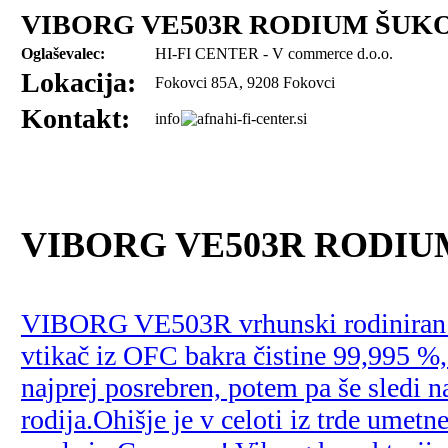
VIBORG VE503R RODIUM ŠUK
Oglaševalec:
HI-FI CENTER - V commerce d.o.o.
Lokacija:
Fokovci 85A, 9208 Fokovci
Kontakt:
info
hi-fi-center.si
VIBORG VE503R RODIU
VIBORG VE503R vrhunski rodiniran
vtikač iz OFC bakra čistine 99,995 %, 
najprej posrebren, potem pa še sledi 
rodija.Ohišje je v celoti iz trde umetn