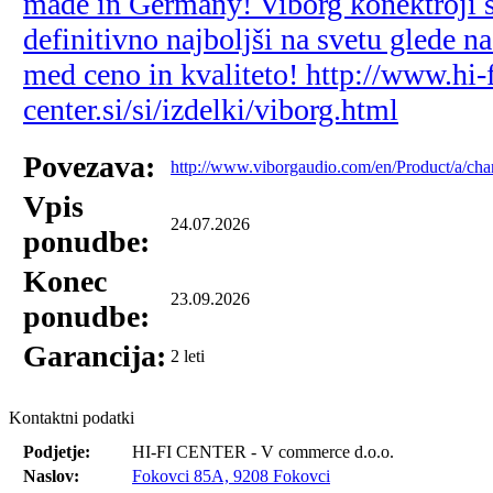
made in Germany! Viborg konektroji 
definitivno najboljši na svetu glede na
med ceno in kvaliteto! http://www.hi-f
center.si/si/izdelki/viborg.html
Povezava:
http://www.viborgaudio.com/en/Product/a/cha
Vpis
24.07.2026
ponudbe:
Konec
23.09.2026
ponudbe:
Garancija:
2 leti
Kontaktni podatki
Podjetje:
HI-FI CENTER - V commerce d.o.o.
Naslov:
Fokovci 85A, 9208 Fokovci