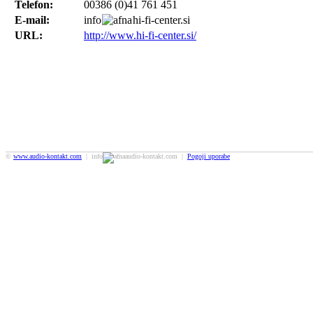
Telefon:
00386 (0)41 761 451
E-mail:
info
hi-fi-center.si
URL:
http://www.hi-fi-center.si/
©
www.audio-kontakt.com
| info
audio-kontakt.com |
Pogoji uporabe