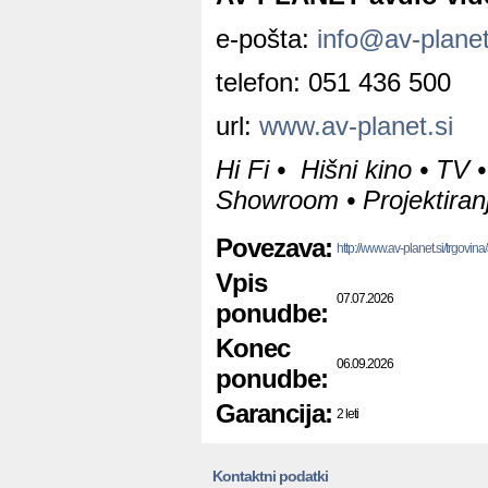
e-pošta:
info@av-planet
telefon: 051 436 500
url:
www.av-planet.si
Hi Fi • Hišni kino • TV •
Showroom • Projektiranj
Povezava:
http://www.av-planet.si/trgovina
Vpis
07.07.2026
ponudbe:
Konec
06.09.2026
ponudbe:
Garancija:
2 leti
Kontaktni podatki