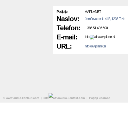
Podjetje:
AV-PLANET
Naslov:
Jemčeva cesta 44B, 1236 Trzin
Telefon:
+ 386 51 436 500
E-mail:
info
av-planet.si
URL:
http://av-planet.si
©
www.audio-kontakt.com
| info
audio-kontakt.com |
Pogoji uporabe