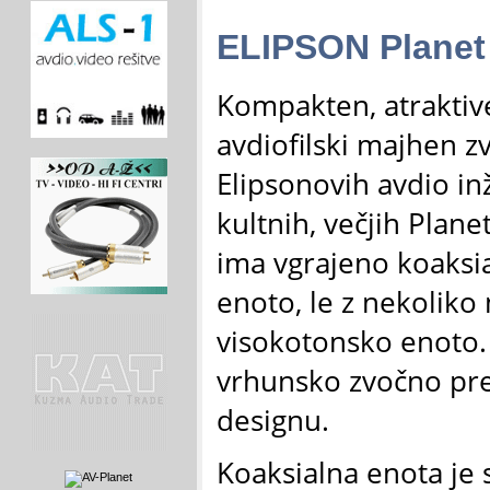
ELIPSON Planet 
Kompakten, atraktive
avdiofilski majhen zv
Elipsonovih avdio in
kultnih, večjih Plane
ima vgrajeno koaksi
enoto, le z nekoliko
visokotonsko enoto.
vrhunsko zvočno pr
designu.
Koaksialna enota je 