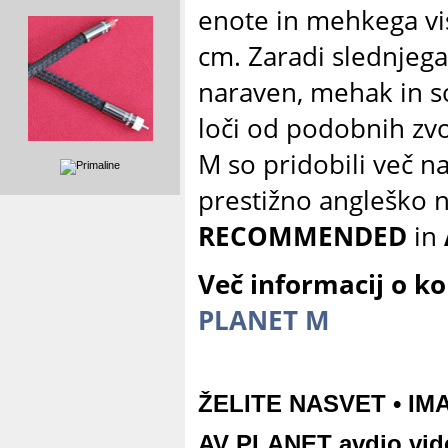
enote in mehkega v
cm. Zaradi slednjega
naraven, mehak in sof
loči od podobnih zvo
M so pridobili več 
prestižno angleško 
RECOMMENDED
in
Več informacij o ko
PLANET M
ŽELITE NASVET • I
AV PLANET avdio vide