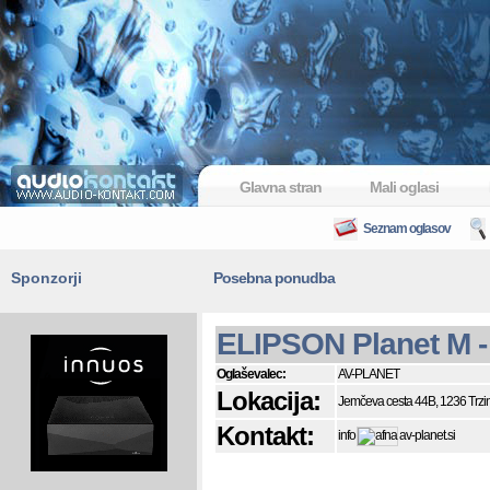
Glavna stran
Mali oglasi
Seznam oglasov
Sponzorji
Posebna ponudba
ELIPSON Planet M -
Oglaševalec:
AV-PLANET
Lokacija:
Jemčeva cesta 44B, 1236 Trzi
Kontakt:
info
av-planet.si