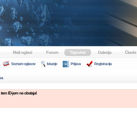
Mali oglasi
Forum
Trgovine
Galerija
Članki
Seznam oglasov
Iskanje
Prijava
Registracija
ba
 tem ID-jem ne obstaja!