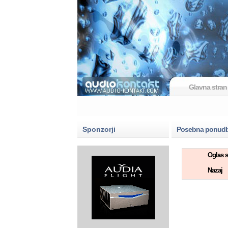
Glavna stran
Sponzorji
Posebna ponud
Oglas s
Nazaj