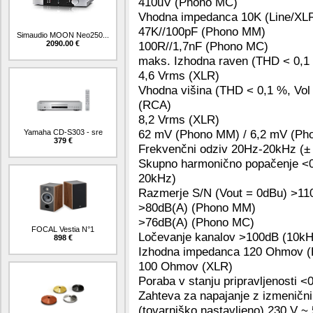
410uV (Phono MC)
Vhodna impedanca 10K (Line/XL
47K//100pF (Phono MM)
Simaudio MOON Neo250...
2090.00 €
100R//1,7nF (Phono MC)
maks. Izhodna raven (THD < 0,1
4,6 Vrms (XLR)
Vhodna višina (THD < 0,1 %, Vol
(RCA)
8,2 Vrms (XLR)
62 mV (Phono MM) / 6,2 mV (Pho
Yamaha CD-S303 - sre
379 €
Frekvenčni odziv 20Hz-20kHz (±
Skupno harmonično popačenje <
20kHz)
Razmerje S/N (Vout = 0dBu) >11
>80dB(A) (Phono MM)
>76dB(A) (Phono MC)
FOCAL Vestia N°1
Ločevanje kanalov >100dB (10kH
898 €
Izhodna impedanca 120 Ohmov 
100 Ohmov (XLR)
Poraba v stanju pripravljenosti <
Zahteva za napajanje z izmeničn
(tovarniško nastavljeno) 230 V ~