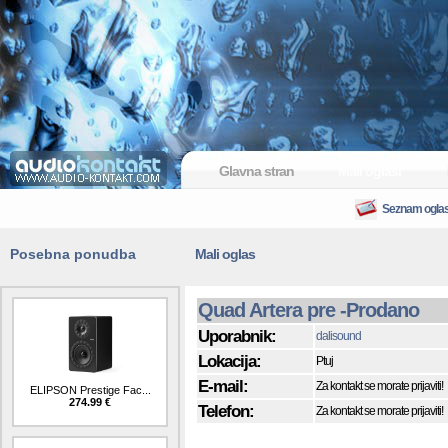
Glavna stran
Mali oglasi
Seznam ogla
Posebna ponudba
Mali oglas
Quad Artera pre -Prodano
Uporabnik:
dalisound
Lokacija:
Ptuj
E-mail:
Za kontakt se morate prijaviti!
ELIPSON Prestige Fac...
274.99 €
Telefon:
Za kontakt se morate prijaviti!