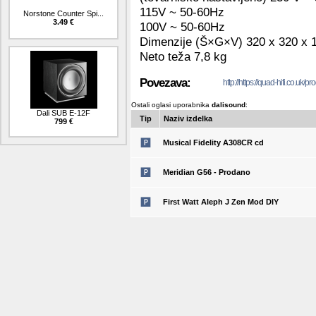
115V ~ 50-60Hz
Norstone Counter Spi...
3.49 €
100V ~ 50-60Hz
Dimenzije (Š×G×V) 320 x 320 x
Neto teža 7,8 kg
Povezava:
http://https://quad-hifi.co.uk/p
Ostali oglasi uporabnika
dalisound
:
Dali SUB E-12F
Tip
Naziv izdelka
799 €
Musical Fidelity A308CR cd
Meridian G56 - Prodano
First Watt Aleph J Zen Mod DIY