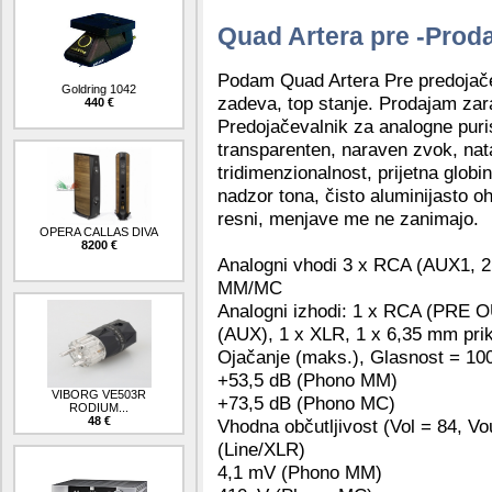
Quad Artera pre -Prod
Podam Quad Artera Pre predojač
Goldring 1042
zadeva, top stanje. Prodajam zar
440 €
Predojačevalnik za analogne puri
transparenten, naraven zvok, na
tridimenzionalnost, prijetna globi
nadzor tona, čisto aluminijasto o
resni, menjave me ne zanimajo.
OPERA CALLAS DIVA
8200 €
Analogni vhodi 3 x RCA (AUX1, 2
MM/MC
Analogni izhodi: 1 x RCA (PRE 
(AUX), 1 x XLR, 1 x 6,35 mm prik
Ojačanje (maks.), Glasnost = 10
+53,5 dB (Phono MM)
VIBORG VE503R
+73,5 dB (Phono MC)
RODIUM...
48 €
Vhodna občutljivost (Vol = 84, V
(Line/XLR)
4,1 mV (Phono MM)