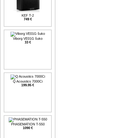
KEF T-2
749 €
Viborg VE01G šuko
33 €
Q Acoustics 7000Ci
199.95 €
PHASEMATION T-550
1090 €