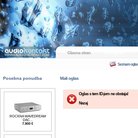
Glavna stran
Mali oglasi
Seznam ogla
Posebna ponudba
Mali oglas
Oglas s tem ID-jem ne obstaja!
Nazaj
ROCKNA WAVEDREAM
DAC...
7.900 €