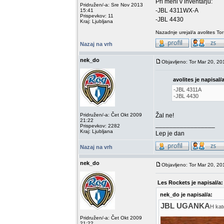
Pri meni v inventarju:
Pridružen/-a: Sre Nov 2013
-JBL 4311WX-A
15:41
Prispevkov: 11
-JBL 4430
Kraj: Ljubljana
Nazadnje urejal/a avolites To
Nazaj na vrh
nek_do
Objavljeno: Tor Mar 20, 20
avolites je napisal/a
-JBL 4311A
-JBL 4430
Pridružen/-a: Čet Okt 2009
Žal ne!
21:22
_________________
Prispevkov: 2282
Kraj: Ljubljana
Lep je dan
Nazaj na vrh
nek_do
Objavljeno: Tor Mar 20, 20
Les Rockets je napisal/a:
nek_do je napisal/a:
JBL UGANKA
H kat
Pridružen/-a: Čet Okt 2009
21:22