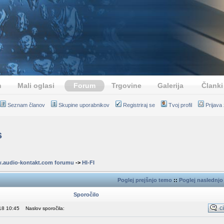
n
Mali oglasi
Forum
Trgovine
Galerija
Članki
Seznam članov
Skupine uporabnikov
Registriraj se
Tvoj profil
Prijava
s
.audio-kontakt.com forumu
->
HI-FI
Poglej prejšnjo temo
::
Poglej naslednjo
Sporočilo
18 10:45
Naslov sporočila: