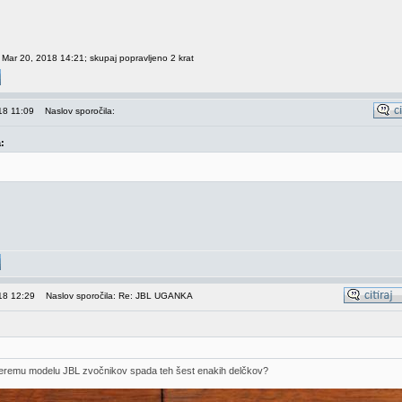
r Mar 20, 2018 14:21; skupaj popravljeno 2 krat
18 11:09
Naslov sporočila:
:
18 12:29
Naslov sporočila: Re: JBL UGANKA
eremu modelu JBL zvočnikov spada teh šest enakih delčkov?