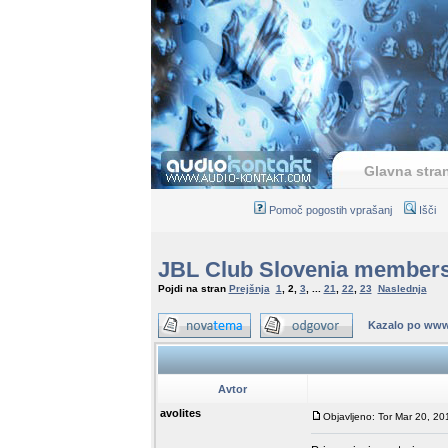
Glavna stra
Pomoč pogostih vprašanj
Išči
JBL Club Slovenia member
Pojdi na stran
Prejšnja
1
,
2
,
3
, ...
21
,
22
,
23
Naslednja
Kazalo po www
Avtor
avolites
Objavljeno: Tor Mar 20, 20