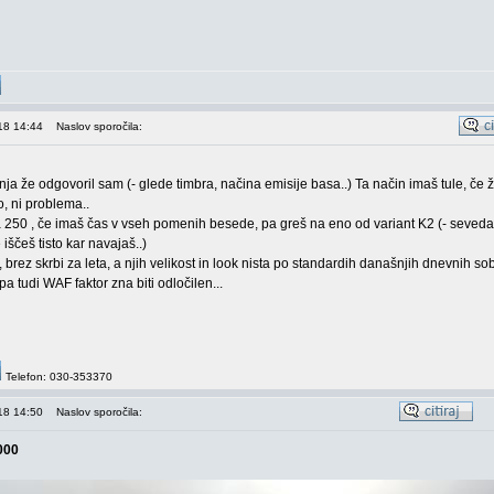
18 14:44
Naslov sporočila:
nja že odgovoril sam (- glede timbra, načina emisije basa..) Ta način imaš tule, če ž
, ni problema..
ta 250 , če imaš čas v vseh pomenih besede, pa greš na eno od variant K2 (- seveda
iščeš tisto kar navajaš..)
 brez skrbi za leta, a njih velikost in look nista po standardih današnjih dnevnih sob
pa tudi WAF faktor zna biti odločilen...
Telefon: 030-353370
18 14:50
Naslov sporočila:
000