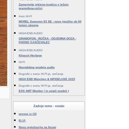
Zamenjajte jekleno kuglico v ležaju
gramofona-roćici
Avto HI-FI
MOREL Supremo 93 SE - nove igračke ob 50
letnici obstoja
HIGH-END AUDIO
GRAMOFON - ROČKA - ODJEMNA DOZA -
PHONO OJAČEVALEC
HIGH-END AUDIO
Klipsch Heritage
HI-FI
Novodobna prodaja audia
Dogodki v svetu HI-FI-ja, srečanja
HIGH END München & HIFIDELUXE 2025
Dogodki v svetu HI-FI-ja, srečanja
ESS AMT Monitor ( in ostali modeli )
Zadnje teme - ostalo
prenos iz CD
R.I.P.
Nova registracija na forum