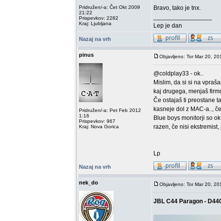
Pridružen/-a: Čet Okt 2009
Bravo, tako je tnx.
21:22
_________________
Prispevkov: 2282
Kraj: Ljubljana
Lep je dan
Nazaj na vrh
pinus
Objavljeno: Tor Mar 20, 20
@coldplay33 - ok..
Mislim, da si si na vpraša
kaj drugega, menjaš firmo
Če ostajaš ti preostane 
kasneje dol z MAC-a.., če 
Pridružen/-a: Pet Feb 2012
1:16
Blue boys monitorji so ok,
Prispevkov: 967
razen, če nisi ekstremist, 
Kraj: Nova Gorica
Lp
Nazaj na vrh
nek_do
Objavljeno: Tor Mar 20, 20
JBL C44 Paragon - D44