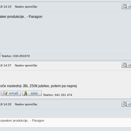
18 14:15
Naslov sporočila:
eaker produkcije.. - Paragon
Telefon: 030-353370
18 14:27
Naslov sporočila:
oče naslednji JBL 250ti jubilee, potem pa naprej
Telefon: 041 331 474
18 14:32
Naslov sporočila:
e speaker produkcije.. - Paragon