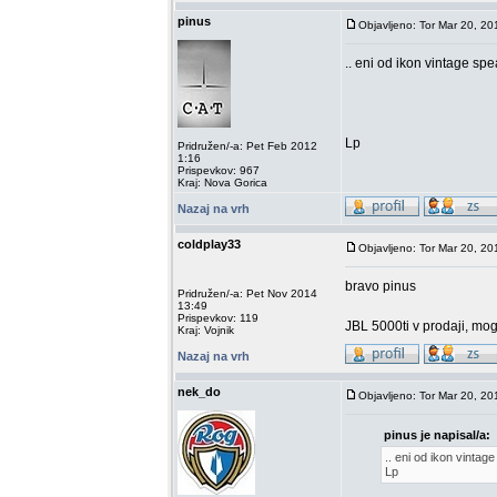
pinus
Objavljeno: Tor Mar 20, 20
.. eni od ikon vintage sp
Lp
Pridružen/-a: Pet Feb 2012
1:16
Prispevkov: 967
Kraj: Nova Gorica
Nazaj na vrh
coldplay33
Objavljeno: Tor Mar 20, 20
bravo pinus
Pridružen/-a: Pet Nov 2014
13:49
Prispevkov: 119
JBL 5000ti v prodaji, mog
Kraj: Vojnik
Nazaj na vrh
nek_do
Objavljeno: Tor Mar 20, 20
pinus je napisal/a:
.. eni od ikon vintag
Lp