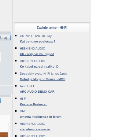
Zadnje teme - HI-FI
CD, Vinil, DVD, Blu-ray
Kaj trenutno poslušate?
HIGH-END AUDIO
CD - original vs. ripped
HIGH-END AUDIO
Ko kabel naredi razliko :D
Dogodki v svetu HI-FI-ja, srečanja
Melodije Morja in Sonca - MMS
Avto HI-FI
ARC AUDIO DEMO CAR
HI-FI
Pasivne Kretnice..
HI-FI
umetna inteligenca in forum
HIGH-END AUDIO
step-down converter
HIGH-END AUDIO