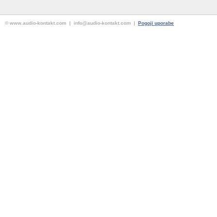
© www.audio-kontakt.com | info@audio-kontakt.com |
Pogoji uporabe