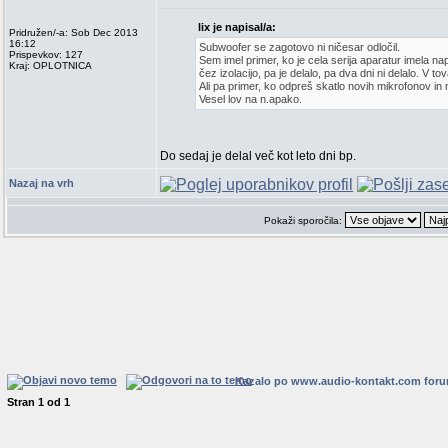
lix je napisal/a:
Pridružen/-a: Sob Dec 2013
16:12
Subwoofer se zagotovo ni ničesar odločil.
Prispevkov: 127
Sem imel primer, ko je cela serija aparatur imela n
Kraj: OPLOTNICA
čez izolacijo, pa je delalo, pa dva dni ni delalo. V 
Ali pa primer, ko odpreš skatlo novih mikrofonov in n
Vesel lov na n.apako.
Do sedaj je delal več kot leto dni bp.
Nazaj na vrh
Pokaži sporočila:
Kazalo po www.audio-kontakt.com for
Stran
1
od
1