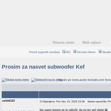
Glavna stran
Mali oglasi
Pomoč pogostih vprašanj
Išči
Seznam članov
Skupin
Prosim za nasvet subwoofer Kef
Kazalo po www.audio-kontakt.com for
Avtor
uzitek123
Objavljeno: Pon Dec 15, 2025 23:36
Naslov sporočila: Pr
Na vsem lepem se je odločil, da ne bo več delal 😁