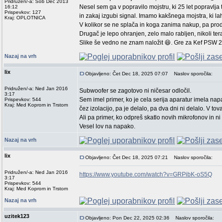
Pridružen/-a: Sob Dec 2013
Nesel sem ga v popravilo mojstru, ki 25 let popravlja 
16:12
Prispevkov: 127
in zakaj izgubi signal. Imamo kakšnega mojstra, ki la
Kraj: OPLOTNICA
V kolikor se ne splača in koga zanima nakup, pa pro
Drugač je lepo ohranjen, zelo malo rabljen, nikoli ter
Slike še vedno ne znam naložit 😆. Gre za Kef PSW 
Nazaj na vrh
lix
Objavljeno: Čet Dec 18, 2025 07:07
Naslov sporočila:
Pridružen/-a: Ned Jan 2016
Subwoofer se zagotovo ni ničesar odločil.
3:17
Sem imel primer, ko je cela serija aparatur imela na
Prispevkov: 544
Kraj: Med Koprom in Trstom
čez izolacijo, pa je delalo, pa dva dni ni delalo. V t
Ali pa primer, ko odpreš skatlo novih mikrofonov in ni 
Vesel lov na napako.
Nazaj na vrh
lix
Objavljeno: Čet Dec 18, 2025 07:21
Naslov sporočila:
Pridružen/-a: Ned Jan 2016
https://www.youtube.com/watch?v=GRPibK-oS5Q
3:17
Prispevkov: 544
Kraj: Med Koprom in Trstom
Nazaj na vrh
uzitek123
Objavljeno: Pon Dec 22, 2025 02:36
Naslov sporočila: