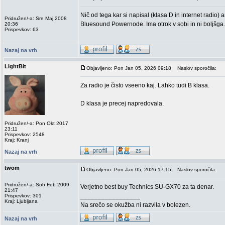
Nič od tega kar si napisal (klasa D in internet radio) 
Pridružen/-a: Sre Maj 2008
Bluesound Powernode. Ima otrok v sobi in ni boljšga.
20:36
Prispevkov: 63
Nazaj na vrh
LightBit
Objavljeno: Pon Jan 05, 2026 09:18
Naslov sporočila:
Za radio je čisto vseeno kaj. Lahko tudi B klasa.
D klasa je precej napredovala.
Pridružen/-a: Pon Okt 2017
23:11
Prispevkov: 2548
Kraj: Kranj
Nazaj na vrh
twom
Objavljeno: Pon Jan 05, 2026 17:15
Naslov sporočila:
Pridružen/-a: Sob Feb 2009
Verjetno best buy Technics SU-GX70 za ta denar.
21:47
_________________
Prispevkov: 301
Kraj: Ljubljana
Na srečo se okužba ni razvila v bolezen.
Nazaj na vrh