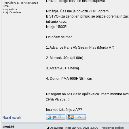
Družba, dolgo časa se nisem kupoval.
Pridružen/-a: Tor Nov 2015
22:40
Prispevkov: 5
Prošnja. Čas me je povozil v HiFi opremi.
Kraj: Domžale
BISTVO - za ženo; en pritisk, se prižge oprema in začn
jutranjo kavo.
Nekje 1500Eu.
Odločam se med:
1. Advance Paris A5 StreamPlay (Morda A7)
2. Marantz 40n (ali 60n)
3. Arcam A5+ + nekaj
4. Denon PMA-900HNE – črn
Prisegam na A/B klaso ojačevalca. Imam monitor avdi
žena Val202. :)
Ima kdo izkušnje z AP?
Nazaj na vrh
civo666
Objavljeno: Ned Jan 04, 2026 23:00
Naslov sporočila: