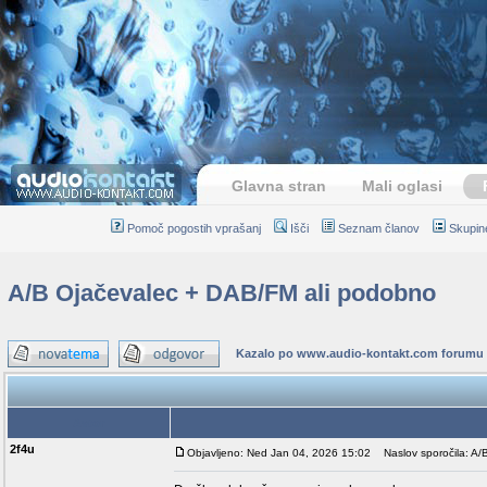
Glavna stran
Mali oglasi
Pomoč pogostih vprašanj
Išči
Seznam članov
Skupin
A/B Ojačevalec + DAB/FM ali podobno
Kazalo po www.audio-kontakt.com forumu
Avtor
2f4u
Objavljeno: Ned Jan 04, 2026 15:02
Naslov sporočila: A/