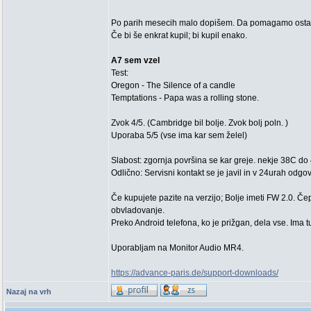
Po parih mesecih malo dopišem. Da pomagamo osta
Če bi še enkrat kupil; bi kupil enako.
A7 sem vzel
Test:
Oregon - The Silence of a candle
Temptations - Papa was a rolling stone.
Zvok 4/5. (Cambridge bil bolje. Zvok bolj poln. )
Uporaba 5/5 (vse ima kar sem želel)
Slabost: zgornja površina se kar greje. nekje 38C d
Odlično: Servisni kontakt se je javil in v 24urah odgov
Če kupujete pazite na verzijo; Bolje imeti FW 2.0. Če
obvladovanje.
Preko Android telefona, ko je prižgan, dela vse. Ima tu
Uporabljam na Monitor Audio MR4.
https://advance-paris.de/support-downloads/
Nazaj na vrh