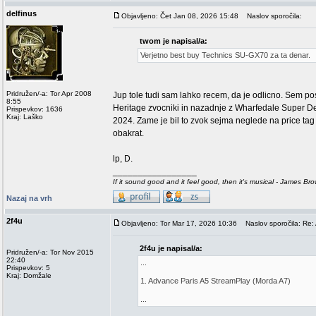
delfinus
Objavljeno: Čet Jan 08, 2026 15:48
Naslov sporočila:
twom je napisal/a:
Verjetno best buy Technics SU-GX70 za ta denar.
Pridružen/-a: Tor Apr 2008
Jup tole tudi sam lahko recem, da je odlicno. Sem pos
8:55
Heritage zvocniki in nazadnje z Wharfedale Super De
Prispevkov: 1636
Kraj: Laško
2024. Zame je bil to zvok sejma neglede na price ta
obakrat.
lp, D.
_________________
If it sound good and it feel good, then it's musical - James Br
Nazaj na vrh
2f4u
Objavljeno: Tor Mar 17, 2026 10:36
Naslov sporočila: Re:
2f4u je napisal/a:
Pridružen/-a: Tor Nov 2015
22:40
...
Prispevkov: 5
Kraj: Domžale
1. Advance Paris A5 StreamPlay (Morda A7)
...