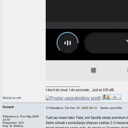
_________________
I don't do loud. I do accurate... just at 105 dB.
Nazaj na vrh
Gorazd
Objavljeno: Čet Dec 25, 2025 09:13
Naslov sporočila:
Pridružen/-a: Pon Maj 2008
Tudi jaz imam tako Tidal, kot Spotify oboje premium n
14:44
želim uživati v poslušanju (čeprav zadnje 2-3 mesece
Prispevkov: 323
Kraj: Sl. Bistrica