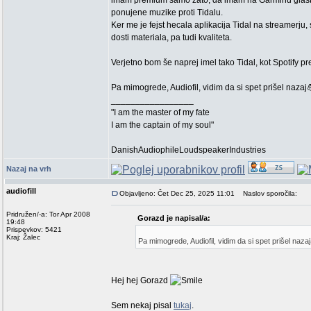
imam premium samo zato, da imam na Garminu glasbo, 
ponujene muzike proti Tidalu.
Ker me je fejst hecala aplikacija Tidal na streamerju
dosti materiala, pa tudi kvaliteta.
Verjetno bom še naprej imel tako Tidal, kot Spotify p
Pa mimogrede, Audiofil, vidim da si spet prišel nazaj
_________________
"I am the master of my fate
I am the captain of my soul"
DanishAudiophileLoudspeakerIndustries
Nazaj na vrh
audiofill
Objavljeno: Čet Dec 25, 2025 11:01
Naslov sporočila:
Pridružen/-a: Tor Apr 2008
Gorazd je napisal/a:
19:48
Prispevkov: 5421
Kraj: Žalec
Pa mimogrede, Audiofil, vidim da si spet prišel naza
Hej hej Gorazd
Sem nekaj pisal
tukaj
.