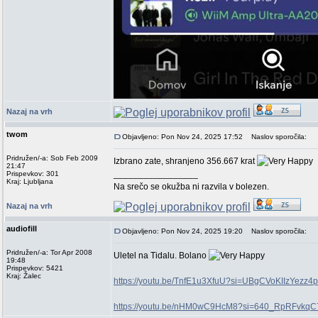
Nazaj na vrh
twom
Objavljeno: Pon Nov 24, 2025 17:52
Naslov sporočila:
Pridružen/-a: Sob Feb 2009
Izbrano zate, shranjeno 356.667 krat
21:47
_________________
Prispevkov: 301
Kraj: Ljubljana
Na srečo se okužba ni razvila v bolezen.
Nazaj na vrh
audiofill
Objavljeno: Pon Nov 24, 2025 19:20
Naslov sporočila:
Pridružen/-a: Tor Apr 2008
Uletel na Tidalu. Bolano
19:48
Prispevkov: 5421
Kraj: Žalec
https://youtu.be/TnfE1u3XfuU?si=UBgCVoKIIzYezz4p
https://youtu.be/nHM0wC9HcM8?si=640_RpRFvkqC