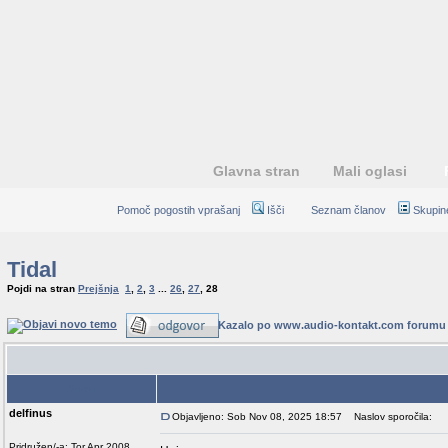
Glavna stran
Mali oglasi
Pomoč pogostih vprašanj
Išči
Seznam članov
Skupin
Tidal
Pojdi na stran
Prejšnja
1
,
2
,
3
...
26
,
27
,
28
Kazalo po www.audio-kontakt.com forumu
Avtor
delfinus
Objavljeno: Sob Nov 08, 2025 18:57
Naslov sporočila:
Pridružen/-a: Tor Apr 2008