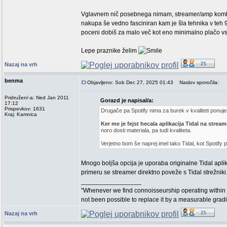
Vglavnem nič posebnega nimam, streamer/amp kombo 
nakupa še vedno fasciniran kam je šla tehnika v teh 
poceni dobiš za malo več kot eno minimalno plačo vse 
Lepe praznike želim
Nazaj na vrh
benma
Objavljeno: Sob Dec 27, 2025 01:43
Naslov sporočila:
Pridružen/-a: Ned Jan 2011
Gorazd je napisal/a:
17:12
Prispevkov: 1631
Drugače pa Spotify nima za burek v kvaliteti ponuje
Kraj: Kamnica
Ker me je fejst hecala aplikacija Tidal na stream
noro dosti materiala, pa tudi kvaliteta.
Verjetno bom še naprej imel tako Tidal, kot Spotify
Mnogo boljša opcija je uporaba originalne Tidal apli
primeru se streamer direktno poveže s Tidal strežniki
_________________
"Whenever we find connoisseurship operating within 
not been possible to replace it by a measurable grad
Nazaj na vrh