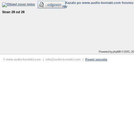
Kazalo po www.audio-kontakt.com forumu
ray
Stran
28
od
28
Powered by
phpBB
© 2001, 2
© www.audio-kontakt.com | info@audio-kontakt.com |
Pogoji uporabe