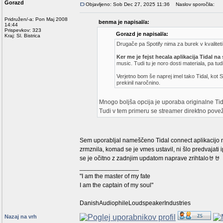
Gorazd
Objavljeno: Sob Dec 27, 2025 11:36
Naslov sporočila:
Pridružen/-a: Pon Maj 2008
benma je napisal/a:
14:44
Prispevkov: 323
Gorazd je napisal/a:
Kraj: Sl. Bistrica
Drugače pa Spotify nima za burek v kvaliteti
Ker me je fejst hecala aplikacija Tidal na
music. Tudi tu je noro dosti materiala, pa tudi
Verjetno bom še naprej imel tako Tidal, kot
prekinil naročnino.
Mnogo boljša opcija je uporaba originalne Tid
Tudi v tem primeru se streamer direktno poveže
Sem uporabljal nameščeno Tidal connect aplikacijo n
zrmznila, komad se je vmes ustavil, ni šlo predvajati
se je očitno z zadnjim updatom naprave zrihtalo🤘🤘
_________________
"I am the master of my fate
I am the captain of my soul"
DanishAudiophileLoudspeakerIndustries
Nazaj na vrh