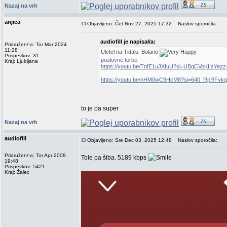
Nazaj na vrh
anjica
Objavljeno: Čet Nov 27, 2025 17:32
Naslov sporočila:
audiofill je napisal/a:
Pridružen/-a: Tor Mar 2024
11:28
Uletel na Tidalu. Bolano
Prispevkov: 31
poslovne torbe
Kraj: Ljubljana
https://youtu.be/TnfE1u3XfuU?si=UBgCVoKIIzYezz
https://youtu.be/nHM0wC9HcM8?si=640_RpRFvk
to je pa super
Nazaj na vrh
audiofill
Objavljeno: Sre Dec 03, 2025 12:48
Naslov sporočila:
Pridružen/-a: Tor Apr 2008
Tole pa šiba. 5189 kbps
19:48
Prispevkov: 5421
Kraj: Žalec