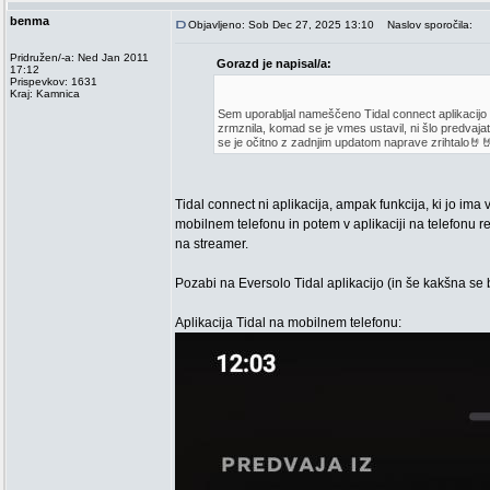
benma
Objavljeno: Sob Dec 27, 2025 13:10
Naslov sporočila:
Pridružen/-a: Ned Jan 2011
Gorazd je napisal/a:
17:12
Prispevkov: 1631
Kraj: Kamnica
Sem uporabljal nameščeno Tidal connect aplikacijo 
zrmznila, komad se je vmes ustavil, ni šlo predvajat
se je očitno z zadnjim updatom naprave zrihtalo🤘
Tidal connect ni aplikacija, ampak funkcija, ki jo ima
mobilnem telefonu in potem v aplikaciji na telefonu r
na streamer.
Pozabi na Eversolo Tidal aplikacijo (in še kakšna se b
Aplikacija Tidal na mobilnem telefonu: