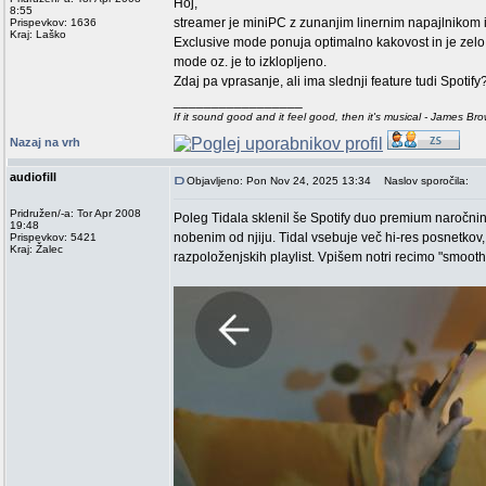
Hoj,
8:55
streamer je miniPC z zunanjim linernim napajlnikom i
Prispevkov: 1636
Kraj: Laško
Exclusive mode ponuja optimalno kakovost in je zelo v
mode oz. je to izklopljeno.
Zdaj pa vprasanje, ali ima slednji feature tudi Spotify
_________________
If it sound good and it feel good, then it's musical - James Br
Nazaj na vrh
audiofill
Objavljeno: Pon Nov 24, 2025 13:34
Naslov sporočila:
Pridružen/-a: Tor Apr 2008
Poleg Tidala sklenil še Spotify duo premium naročnin
19:48
nobenim od njiju. Tidal vsebuje več hi-res posnetkov
Prispevkov: 5421
Kraj: Žalec
razpoloženjskih playlist. Vpišem notri recimo "smooth