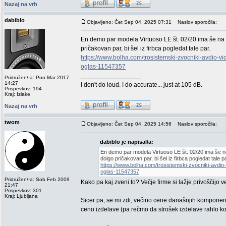
Nazaj na vrh
dabiblo
Objavljeno: Čet Sep 04, 2025 07:31
Naslov sporočila:
En demo par modela Virtuoso LE št. 02/20 ima še na v
pričakovan par, bi šel iz firbca pogledat tale par.
https://www.bolha.com/trosistemski-zvocniki-avdio-vid
oglas-11547357
_________________
Pridružen/-a: Pon Mar 2017
14:27
I don't do loud. I do accurate... just at 105 dB.
Prispevkov: 194
Kraj: Izlake
Nazaj na vrh
twom
Objavljeno: Čet Sep 04, 2025 14:56
Naslov sporočila:
dabiblo je napisal/a:
En demo par modela Virtuoso LE št. 02/20 ima še na
dolgo pričakovan par, bi šel iz firbca pogledat tale pa
https://www.bolha.com/trosistemski-zvocniki-avdio-v
oglas-11547357
Pridružen/-a: Sob Feb 2009
Kako pa kaj zveni to? Večje firme si lažje privoščijo 
21:47
Prispevkov: 301
Kraj: Ljubljana
Sicer pa, se mi zdi, večino cene današnjih komponen
ceno izdelave (pa rečmo da strošek izdelave rahlo kole