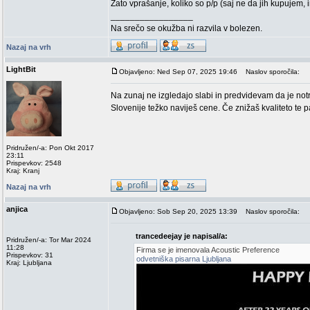
Zato vprašanje, koliko so p/p (saj ne da jih kupujem
_________________
Na srečo se okužba ni razvila v bolezen.
Nazaj na vrh
LightBit
Objavljeno: Ned Sep 07, 2025 19:46
Naslov sporočila:
Na zunaj ne izgledajo slabi in predvidevam da je notri
Slovenije težko naviješ cene. Če znižaš kvaliteto te
Pridružen/-a: Pon Okt 2017
23:11
Prispevkov: 2548
Kraj: Kranj
Nazaj na vrh
anjica
Objavljeno: Sob Sep 20, 2025 13:39
Naslov sporočila:
trancedeejay je napisal/a:
Pridružen/-a: Tor Mar 2024
11:28
Firma se je imenovala Acoustic Preference
Prispevkov: 31
odvetniška pisarna Ljubljana
Kraj: Ljubljana