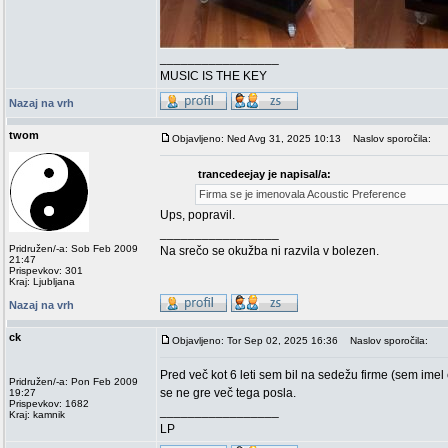
_________________
MUSIC IS THE KEY
Nazaj na vrh
twom
Objavljeno: Ned Avg 31, 2025 10:13
Naslov sporočila:
trancedeejay je napisal/a:
Firma se je imenovala Acoustic Preference
Ups, popravil.
_________________
Pridružen/-a: Sob Feb 2009
Na srečo se okužba ni razvila v bolezen.
21:47
Prispevkov: 301
Kraj: Ljubljana
Nazaj na vrh
ck
Objavljeno: Tor Sep 02, 2025 16:36
Naslov sporočila:
Pred več kot 6 leti sem bil na sedežu firme (sem imel
Pridružen/-a: Pon Feb 2009
se ne gre več tega posla.
19:27
Prispevkov: 1682
_________________
Kraj: kamnik
LP