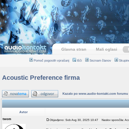
Glavna stran
Mali oglasi
Pomoč pogostih vprašanj
Išči
Seznam članov
Skupin
Acoustic Preference firma
Kazalo po www.audio-kontakt.com forumu
Avtor
twom
Objavljeno: Sob Avg 30, 2025 10:47
Naslov sporočila: Aco