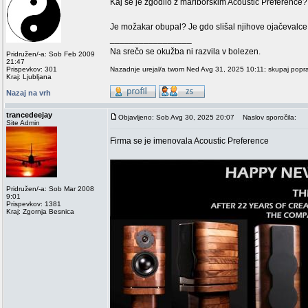
Kaj se je zgodilo z mariborskim Acoustic Preference?
Je možakar obupal? Je gdo slišal njihove ojačevalce i
_________________
Na srečo se okužba ni razvila v bolezen.
Pridružen/-a: Sob Feb 2009
21:47
Prispevkov: 301
Nazadnje urejal/a twom Ned Avg 31, 2025 10:11; skupaj popra
Kraj: Ljubljana
Nazaj na vrh
trancedeejay
Objavljeno: Sob Avg 30, 2025 20:07
Naslov sporočila:
Site Admin
Firma se je imenovala Acoustic Preference
Pridružen/-a: Sob Mar 2008
9:01
Prispevkov: 1381
Kraj: Zgornja Besnica