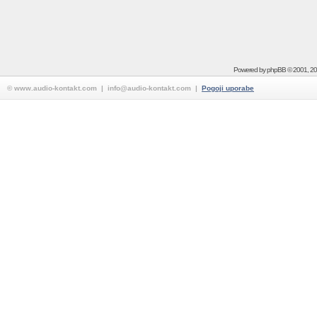
Powered by
phpBB
© 2001, 2
© www.audio-kontakt.com | info@audio-kontakt.com |
Pogoji uporabe