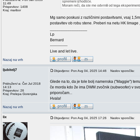
spremeni izhodšče.
11:49
Moram reči, da ste me odvrnili od tega eksperimenta
Prispevkov: 1408
Kraj: maribor
Mg samo poskusi z različnimi postavitvami, vsaj 1,5m o
postavitev ob robu stene. Preberi na netu HK limage ,
_________________
Lp
Bernard
--------------
Live and let live.
Nazaj na vrh
ljubitelj7
Objavljeno: Pon Avg 04, 2025 14:46
Naslov sporočila:
Glede na to, da je tole bolj namenska ("Maggie") tem
Pridružen/-a: Čet Jul 2018
če morda kdo že ima DWM zvočnik (subwoofer) v svojem
14:13
Prispevkov: 26
priporočam...
Kraj: Prelepa Gorenjska
Hvala!
Nazaj na vrh
lix
Objavljeno: Pon Avg 04, 2025 17:26
Naslov sporočila: