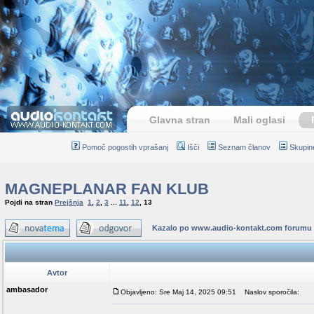
Glavna stran
Mali oglasi
Pomoč pogostih vprašanj
Išči
Seznam članov
Skupin
MAGNEPLANAR FAN KLUB
Pojdi na stran
Prejšnja
1
,
2
,
3
...
11
,
12
,
13
Kazalo po www.audio-kontakt.com forumu
Avtor
ambasador
Objavljeno: Sre Maj 14, 2025 09:51
Naslov sporočila: