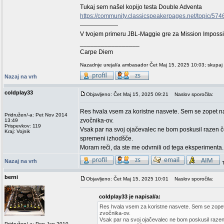
Tukaj sem našel kopijo testa Double Adventa
https://community.classicspeakerpages.net/topic/57
-------------------
V tvojem primeru JBL-Maggie gre za Mission Impossi
_________________
Carpe Diem
Nazadnje urejal/a ambasador Čet Maj 15, 2025 10:03; skupaj 
Nazaj na vrh
coldplay33
Objavljeno: Čet Maj 15, 2025 09:21
Naslov sporočila:
Res hvala vsem za koristne nasvete. Sem se zopet nau
Pridružen/-a: Pet Nov 2014
zvočnika-ov.
13:49
Prispevkov: 119
Vsak par na svoj ojačevalec ne bom poskusil razen če
Kraj: Vojnik
spremeni izhodšče.
Moram reči, da ste me odvrnili od tega eksperimenta.
Nazaj na vrh
berni
Objavljeno: Čet Maj 15, 2025 10:01
Naslov sporočila:
coldplay33 je napisal/a:
Res hvala vsem za koristne nasvete. Sem se zopet n
zvočnika-ov.
Vsak par na svoj ojačevalec ne bom poskusil razen 
Pridružen/-a: Pon Jan 2010