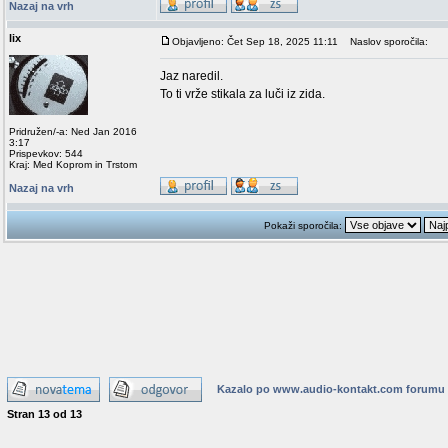
Nazaj na vrh
lix
Objavljeno: Čet Sep 18, 2025 11:11
Naslov sporočila:
Jaz naredil.
To ti vrže stikala za luči iz zida.
Pridružen/-a: Ned Jan 2016
3:17
Prispevkov: 544
Kraj: Med Koprom in Trstom
Nazaj na vrh
Pokaži sporočila:
Kazalo po www.audio-kontakt.com forumu
Stran
13
od
13