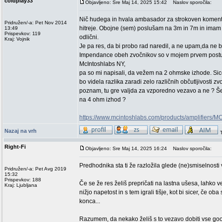
coldplay33
Objavljeno: Sre Maj 14, 2025 15:42
Naslov sporočila:
Nič hudega in hvala ambasador za strokoven komentar
Pridružen/-a: Pet Nov 2014
hitreje. Obojne (sem) poslušam na 3m in 7m in imam o
13:49
Prispevkov: 119
odlični.
Kraj: Vojnik
Je pa res, da bi probo rad naredil, a ne upam,da ne
Impendance obeh zvočnikov so v mojem prvem postu. 
McIntoshlabs NY,
pa so mi napisali, da vežem na 2 ohmske izhode. Sicer,
bo videla razlika zaradi zelo različnih občutljivosti
poznam, tu gre valjda za vzporedno vezavo a ne ? Š
na 4 ohm izhod ?
https://www.mcintoshlabs.com/products/amplifiers/M
Nazaj na vrh
Right-Fi
Objavljeno: Sre Maj 14, 2025 16:24
Naslov sporočila:
Predhodnika sta ti že razložila glede (ne)smiselnosti
Pridružen/-a: Pet Avg 2019
15:32
Prispevkov: 188
Če se že res želiš prepričati na lastna ušesa, lahko
Kraj: Ljubljana
nižjo napetost in s tem igrali tišje, kot bi sicer, če o
konca...
Razumem, da nekako želiš s to vezavo dobiti vse goodi