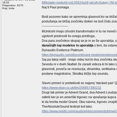
8#fpstate=ive&vld=cid:05624a39,vid:sKy5ukpy-YM,st
19:52
Prispevkov: 6270
Naj ti Paul pomaga.
Kraj: Izola
Bodi pozoren kako se spreminja glasnost ko se bližaš
poslušanja se bližaj zvočniku dokler ne boš čisto zrav
-------------------------
McIntoshi imajo izhodni transformator in tu ne moreš ni
ugotovil prednosti lix-ovega predloga..
Dva para zvočnikov skupaj se je in se še uporablja, s
današnjih top modelov to uporablja
s tem, da ostan
Dynaudio Evidence Platinum.
https://dynaudio.com/discontinued-models/evidence
Saj pa takoj vidiš - imajo videz kot bi dva zvočnika s
Seveda ni v dveh škatlah že zaradi videza ki bi tako i
glasnosti, poveča se resolucija, dinamika, vertikalna 
postane magistralna. Skratka bližje top soundu.
Slavni primeri iz preteklosti so najprej 'stacked pair'
https://www.ebay.co.uk/itm/256857390232
Drugi tak primer je Advent Grand, dva Advent Loudsp
odkrili ker je en ameriški trgovec na vprašanje kupca 
ki da tvorita model Grand. Oba naivna, trgovec znajdlji
TheAbsoluteSound testirali kot tako.
https://www.reddit.com/r/audiophile/comments/hlm