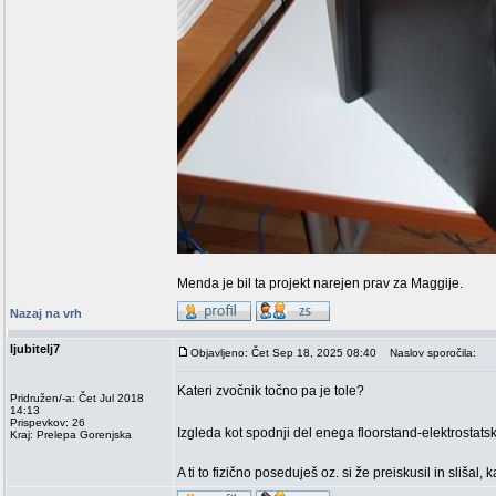
Menda je bil ta projekt narejen prav za Maggije.
Nazaj na vrh
ljubitelj7
Objavljeno: Čet Sep 18, 2025 08:40
Naslov sporočila:
Kateri zvočnik točno pa je tole?
Pridružen/-a: Čet Jul 2018
14:13
Prispevkov: 26
Izgleda kot spodnji del enega floorstand-elektrostat
Kraj: Prelepa Gorenjska
A ti to fizično poseduješ oz. si že preiskusil in slišal,