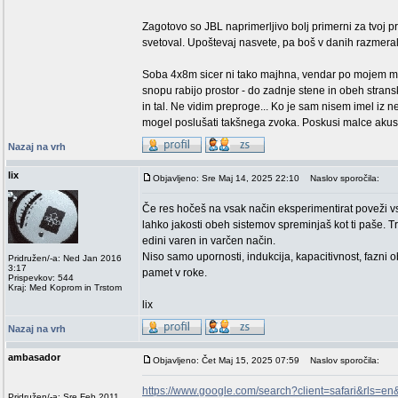
Zagotovo so JBL naprimerljivo bolj primerni za tvoj p
svetoval. Upoštevaj nasvete, pa boš v danih razmeral
Soba 4x8m sicer ni tako majhna, vendar po mojem mn
snopu rabijo prostor - do zadnje stene in obeh strans
in tal. Ne vidim preproge... Ko je sam nisem imel iz ne
mogel poslušati takšnega zvoka. Poskusi malce akustič
Nazaj na vrh
lix
Objavljeno: Sre Maj 14, 2025 22:10
Naslov sporočila:
Če res hočeš na vsak način eksperimentirat poveži v
lahko jakosti obeh sistemov spreminjaš kot ti paše. Tr
edini varen in varčen način.
Niso samo upornosti, indukcija, kapacitivnost, fazni obr
Pridružen/-a: Ned Jan 2016
3:17
pamet v roke.
Prispevkov: 544
Kraj: Med Koprom in Trstom
lix
Nazaj na vrh
ambasador
Objavljeno: Čet Maj 15, 2025 07:59
Naslov sporočila:
https://www.google.com/search?client=safari&rls=
Pridružen/-a: Sre Feb 2011