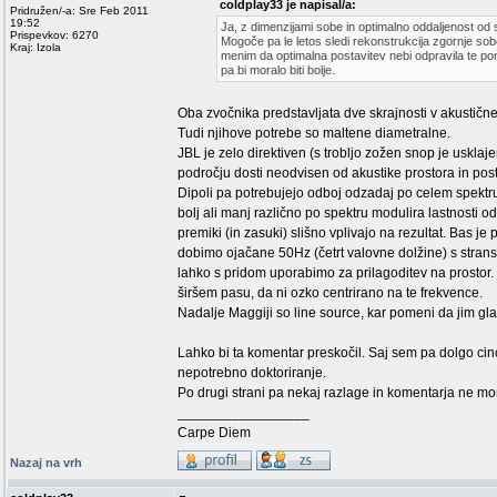
coldplay33 je napisal/a:
Pridružen/-a: Sre Feb 2011
19:52
Ja, z dimenzijami sobe in optimalno oddaljenost od s
Prispevkov: 6270
Mogoče pa le letos sledi rekonstrukcija zgornje so
Kraj: Izola
menim da optimalna postavitev nebi odpravila te pom
pa bi moralo biti bolje.
Oba zvočnika predstavljata dve skrajnosti v akustičn
Tudi njihove potrebe so maltene diametralne.
JBL je zelo direktiven (s trobljo zožen snop je usklaj
področju dosti neodvisen od akustike prostora in posta
Dipoli pa potrebujejo odboj odzadaj po celem spektru
bolj ali manj različno po spektru modulira lastnosti o
premiki (in zasuki) slišno vplivajo na rezultat. Bas j
dobimo ojačane 50Hz (četrt valovne dolžine) s strans
lahko s pridom uporabimo za prilagoditev na prostor. 
širšem pasu, da ni ozko centrirano na te frekvence.
Nadalje Maggiji so line source, kar pomeni da jim gla
Lahko bi ta komentar preskočil. Saj sem pa dolgo cincal
nepotrebno doktoriranje.
Po drugi strani pa nekaj razlage in komentarja ne mor
_________________
Carpe Diem
Nazaj na vrh