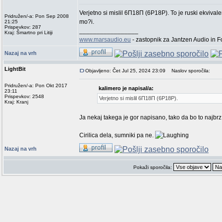
Verjetno si mislil 6П18П (6P18P). To je ruski ekvival
Pridružen/-a: Pon Sep 2008
mo?i.
21:25
Prispevkov: 287
_________________
Kraj: Šmartno pri Litiji
www.marsaudio.eu
- zastopnik za Jantzen Audio in 
Nazaj na vrh
LightBit
Objavljeno: Čet Jul 25, 2024 23:09
Naslov sporočila:
Pridružen/-a: Pon Okt 2017
kalimero je napisal/a:
23:11
Prispevkov: 2548
Verjetno si mislil 6П18П (6P18P).
Kraj: Kranj
Ja nekaj takega je gor napisano, tako da bo to najbrz 
Cirilica dela, sumniki pa ne.
Nazaj na vrh
Pokaži sporočila: