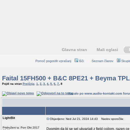
Glavna stran
Mali oglasi
Pomoč pogostih vprašanj
Išči
Seznam članov
Skupi
Faital 15FH500 + B&C 8PE21 + Beyma TPL
Pojdi na stran
Prejšnja
1
,
2
,
3
,
4
,
5
,
6
,
7
,
8
Kazalo po www.audio-kontakt.com for
Avtor
LightBit
Objavljeno: Ned Jul 21, 2024 14:43
Naslov sporočila:
Pridružen/-a: Pon Okt 2017
Dvomim da bi se sel ukvarjati z field coilom, razen 