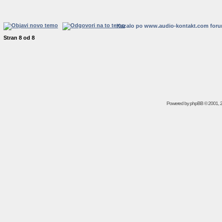
Kazalo po www.audio-kontakt.com for
Stran
8
od
8
Powered by
phpBB
© 2001, 