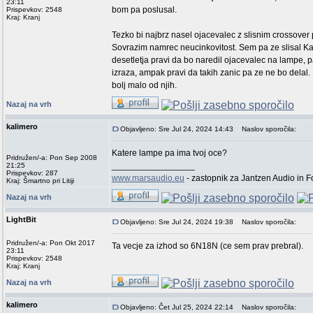
23:11
bom pa poslusal.
Prispevkov: 2548
Kraj: Kranj
Tezko bi najbrz nasel ojacevalec z slisnim crossover
Sovrazim namrec neucinkovitost. Sem pa ze slisal Ka
desetletja pravi da bo naredil ojacevalec na lampe, p
izraza, ampak pravi da takih zanic pa ze ne bo delal.
bolj malo od njih.
Nazaj na vrh
kalimero
Objavljeno: Sre Jul 24, 2024 14:43
Naslov sporočila:
Katere lampe pa ima tvoj oce?
Pridružen/-a: Pon Sep 2008
_________________
21:25
Prispevkov: 287
www.marsaudio.eu
- zastopnik za Jantzen Audio in 
Kraj: Šmartno pri Litiji
Nazaj na vrh
LightBit
Objavljeno: Sre Jul 24, 2024 19:38
Naslov sporočila:
Pridružen/-a: Pon Okt 2017
Ta vecje za izhod so 6N18N (ce sem prav prebral).
23:11
Prispevkov: 2548
Kraj: Kranj
Nazaj na vrh
kalimero
Objavljeno: Čet Jul 25, 2024 22:14
Naslov sporočila: