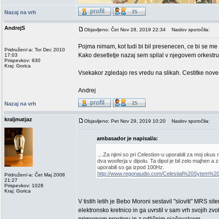
Nazaj na vrh
AndrejS
Objavljeno: Čet Nov 28, 2019 22:34
Naslov sporočila:
Pojma nimam, kot tudi bi bil presenecen, ce bi se me 
Pridružen/-a: Tor Dec 2010
Kako desetletje nazaj sem spilal v njegovem orkestru,
17:03
Prispevkov: 930
Kraj: Gorica
Vsekakor zgledajo res vredu na slikah. Cestitke nove
Andrej
Nazaj na vrh
kraljmatjaz
Objavljeno: Pet Nov 29, 2019 10:20
Naslov sporočila:
ambasador je napisal/a:
....Za njimi so pri Celestion-u uporabili za moj okus
dva wooferja v dipolu. Ta dipol je bil zelo majhen a
uporabili so ga izpod 100Hz.
http://www.regonaudio.com/Celestial%20Sytem%20
Pridružen/-a: Čet Maj 2008
21:27
Prispevkov: 1028
Kraj: Gorica
V tistih letih je Bebo Moroni sestavil "sloviti" MRS s
elektronsko kretnico in ga uvrstil v sam vrh svojih z