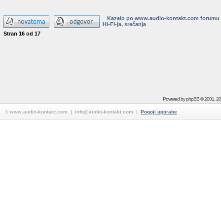
Kazalo po www.audio-kontakt.com forumu
HI-FI-ja, srečanja
Stran
16
od
17
Powered by
phpBB
© 2001, 2
© www.audio-kontakt.com | info@audio-kontakt.com |
Pogoji uporabe