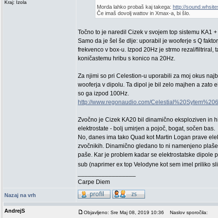
Kraj: Izola
Morda lahko probaš kaj takega:
http://sound.whsite
Če imaš dovolj wattov in Xmax-a, bi šlo.
Točno to je naredil Cizek v svojem top sistemu KA1 +
Samo da je šel še dlje: uporabil je wooferje s Q faktor
frekvenco v box-u. Izpod 20Hz je strmo rezal/filtriral, 
koničastemu hribu s konico na 20Hz.
Za njimi so pri Celestion-u uporabili za moj okus naj
wooferja v dipolu. Ta dipol je bil zelo majhen a zato 
so ga izpod 100Hz.
http://www.regonaudio.com/Celestial%20Sytem%206
Zvočno je Cizek KA20 bil dinamično eksploziven in hi
elektrostate - bolj umirjen a pojoč, bogat, sočen bas.
No, danes ima tako Quad kot Martin Logan prave elekt
zvočnikih. Dinamično gledano to ni namenjeno plašen
paše. Kar je problem kadar se elektrostatske dipole pa
sub (naprimer ex top Velodyne kot sem imel priliko sli
_________________
Carpe Diem
Nazaj na vrh
AndrejS
Objavljeno: Sre Maj 08, 2019 10:36
Naslov sporočila: