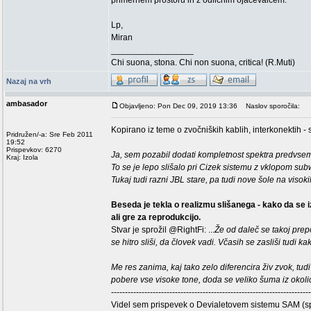
primernem prostoru in z odličnim ojačevalcem.
Lp,
Miran
_________________
Chi suona, stona. Chi non suona, critica! (R.Muti)
Nazaj na vrh
ambasador
Objavljeno: Pon Dec 09, 2019 13:36
Naslov sporočila:
Kopirano iz teme o zvočniških kablih, interkonektih -
Pridružen/-a: Sre Feb 2011
19:52
Prispevkov: 6270
Ja, sem pozabil dodati kompletnost spektra predvsem
Kraj: Izola
To se je lepo slišalo pri Cizek sistemu z vklopom subwo
Tukaj tudi razni JBL stare, pa tudi nove šole na vis
Beseda je tekla o realizmu slišanega - kako da se i
ali gre za reprodukcijo.
Stvar je sprožil @RightFi: ...
Že od daleč se takoj prep
se hitro sliši, da človek vadi. Včasih se zasliši tudi 
Me res zanima, kaj tako zelo diferencira živ zvok, tu
pobere vse visoke tone, doda se veliko šuma iz okolic
------------------------------------------------------------------------
Videl sem prispevek o Devialetovem sistemu SAM (spe