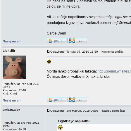
Drugače pa sem C2 postavil na moj izdelek in bi se z 
celoti, se mi ne upira.
Ali kot rečejo napolitanci v svojem narečju:
ogni scar
poudarjena izgovorjava zaokroži pomen:
onji škarra
_________________
Carpe Diem
Nazaj na vrh
LightBit
Objavljeno: Tor Maj 07, 2019 13:50
Naslov sporočila:
Morda lahko probaš kaj takega:
http://sound.whsites.
Če imaš dovolj wattov in Xmax-a, bi šlo.
Pridružen/-a: Pon Okt 2017
23:11
Prispevkov: 2548
Kraj: Kranj
Nazaj na vrh
ambasador
Objavljeno: Sre Maj 08, 2019 09:08
Naslov sporočila:
LightBit je napisal/a:
Pridružen/-a: Sre Feb 2011
19:52
Prispevkov: 6270