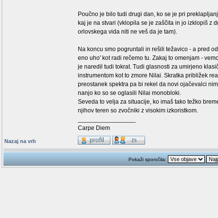
Poučno je bilo tudi drugi dan, ko se je pri preklapl
kaj je na stvari (vklopila se je zaščita in jo izklopiš
orlovskega vida niti ne veš da je tam).
Na koncu smo pogruntali in rešili težavico - a pred o
eno uho' kot radi rečemo tu. Zakaj to omenjam - vemo
je naredil tudi tokrat. Tudi glasnosti za umirjeno klas
instrumentom kot to zmore Nilai. Skratka približek rea
preostanek spektra pa bi rekel da novi ojačevalci nim
nanjo ko so se oglasili Nilai monobloki.
Seveda to velja za situacije, ko imaš tako težko brem
njihov teren so zvočniki z visokim izkoristkom.
_________________
Carpe Diem
Nazaj na vrh
Pokaži sporočila: