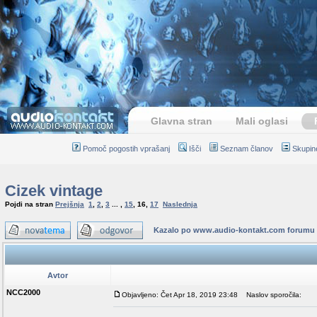
Glavna stran
Mali oglasi
Pomoč pogostih vprašanj
Išči
Seznam članov
Skupin
Cizek vintage
Pojdi na stran
Prejšnja
1
,
2
,
3
... ,
15
,
16
,
17
Naslednja
Kazalo po www.audio-kontakt.com forumu
Avtor
NCC2000
Objavljeno: Čet Apr 18, 2019 23:48
Naslov sporočila: