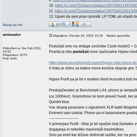
8.
https://x.com/TZnidarcic/status/190750021229108
10.
https://x.com/TZnidarcic/status/1907500219576
11.
https://x.com/TZnidarcic/status/19075002261154
12. Upam da sem prav razvrstil. LP TOM, ali včasih bo
Nazaj na vrh
ambasador
Objavljeno: Pet Apr 04, 2025 10:19
Naslov sporočila:
Poslušali smo na vintage zvočnike Cizek model2 + 
Pridružen/-a: Sre Feb 2011
Poanta je bila
poslušati
nove ojačevalne Hypex mo
19:52
Prispevkov: 6270
Kraj: Izola
https://www.soundimports.eu/en/hypex-nilai-mono-kit
V linku je vidno za katere mono končne stopnje gre
Hypex Purifi pa je bil v modelu Nord Acoustics tudi
Predojačevalec je Benchmark LA4, phono je lampaški
(ca 1000eur). Gramofona ne bom preveč hvalil, ker je
Quintet blue.
Vse skupaj povezano s signalnimi XLR kabli Mogami, 
Eminent sam izdelal. Phono pa ni balansirane gradnj
------------------------
V primerjavi Purifi - Nilai je bil opažen bolj žameten 
dogajanja in nekoliko masivnejši bas/midbas.
Smo pa imeli kar težave definirati razlike, ker na prvo 