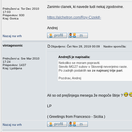
Zanimiv clanek, ki navede tudi nekaj zgodovine.
Pridružen/-a: Tor Dec 2010
17:03
Prispevkov: 930
https://alchetron.com/Roy-Cizek#-
Kraj: Gorica
Andrej
Nazaj na vrh
vintagesonic
Objavljeno: Čet Nov 28, 2019 00:09
Naslov sporočila:
AndrejS je napisal/a:
Pridružen/-a: Sre Mar 2010
17:24
Nekoliko se moram popraviti.
Prispevkov: 1437
Stevilo MG27 subov v Sloveniji neverjetno raste.
Kraj: Ljubljana
Po zadnjih podaktih
so ze najmanj trije pari
.
Pozdrav, Andrej
Ali so od prejšnjega mesega že mogoče štirje ?
LP
( Greetings from Francesco - Sicilia )
Nazaj na vrh