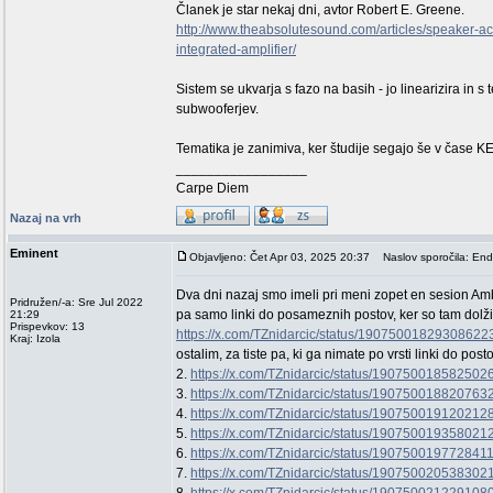
Članek je star nekaj dni, avtor Robert E. Greene.
http://www.theabsolutesound.com/articles/speaker-ac
integrated-amplifier/
Sistem se ukvarja s fazo na basih - jo linearizira in 
subwooferjev.
Tematika je zanimiva, ker študije segajo še v čase KEF
_________________
Carpe Diem
Nazaj na vrh
Eminent
Objavljeno: Čet Apr 03, 2025 20:37
Naslov sporočila: End 
Dva dni nazaj smo imeli pri meni zopet en sesion Ambasa
Pridružen/-a: Sre Jul 2022
pa samo linki do posameznih postov, ker so tam dol
21:29
Prispevkov: 13
https://x.com/TZnidarcic/status/19075001829308622
Kraj: Izola
ostalim, za tiste pa, ki ga nimate po vrsti linki do posto
2.
https://x.com/TZnidarcic/status/190750018582502
3.
https://x.com/TZnidarcic/status/190750018820763
4.
https://x.com/TZnidarcic/status/190750019120212
5.
https://x.com/TZnidarcic/status/190750019358021
6.
https://x.com/TZnidarcic/status/190750019772841
7.
https://x.com/TZnidarcic/status/190750020538302