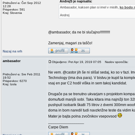
AndrejS je napisal/a:
Pridružen/-a: Čet Sep 2012
12:28
Ambasador, kaksen plan si imel v mislih,
ko bodo m
Prispevkov: 591
Kraj: Slovenia
Andrej
@ambasador, da ne bi slučajno!!!!!!!!!!!
Zamenjaj, magari za taščo!
Nazaj na vrh
ambasador
Objavljeno: Pet Apr 19, 2019 07:05
Naslov sporočila:
Ne vem. @castor jih še ni slišal sedaj, ko so v fazi.
Pridružen/-a: Sre Feb 2011
Technology (ima dva para). V bistvu je kupil ta komp
19:52
Prispevkov: 6270
vsaj en par C2 hodil viška in sem takoj kandidat.
Kraj: Izola
Drugače pa se trenutno ukvarjam s projektom kompak
domu/tudi manjši sobi. Taka kitara ima najnižji ton 3
pushpull isobarik škatli 75 litrov z dvemi 300mm woofe
doma in bom naredil tudi navzkrižne teste da vidim ka
Mater je bajta polna zvočnikov vsepovsod
_________________
Carpe Diem