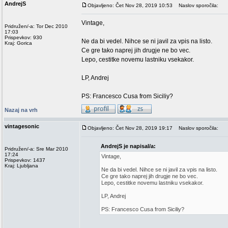
AndrejS
Objavljeno: Čet Nov 28, 2019 10:53
Naslov sporočila:
Vintage,
Pridružen/-a: Tor Dec 2010
17:03
Prispevkov: 930
Ne da bi vedel. Nihce se ni javil za vpis na listo.
Kraj: Gorica
Ce gre tako naprej jih drugje ne bo vec.
Lepo, cestitke novemu lastniku vsekakor.
LP, Andrej
PS: Francesco Cusa from Siciliy?
Nazaj na vrh
vintagesonic
Objavljeno: Čet Nov 28, 2019 19:17
Naslov sporočila:
AndrejS je napisal/a:
Pridružen/-a: Sre Mar 2010
17:24
Vintage,
Prispevkov: 1437
Kraj: Ljubljana
Ne da bi vedel. Nihce se ni javil za vpis na listo.
Ce gre tako naprej jih drugje ne bo vec.
Lepo, cestitke novemu lastniku vsekakor.
LP, Andrej
PS: Francesco Cusa from Siciliy?