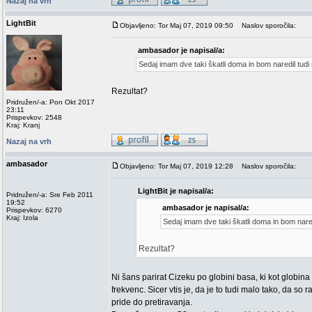
Nazaj na vrh
LightBit
Objavljeno: Tor Maj 07, 2019 09:50
Naslov sporočila:
ambasador je napisal/a:
Sedaj imam dve taki škatli doma in bom naredil tudi 
Rezultat?
Pridružen/-a: Pon Okt 2017
23:11
Prispevkov: 2548
Kraj: Kranj
Nazaj na vrh
ambasador
Objavljeno: Tor Maj 07, 2019 12:28
Naslov sporočila:
LightBit je napisal/a:
Pridružen/-a: Sre Feb 2011
19:52
ambasador je napisal/a:
Prispevkov: 6270
Kraj: Izola
Sedaj imam dve taki škatli doma in bom nared
Rezultat?
Ni šans parirat Cizeku po globini basa, ki kot globin
frekvenc. Sicer vtis je, da je to tudi malo tako, da so r
pride do pretiravanja.