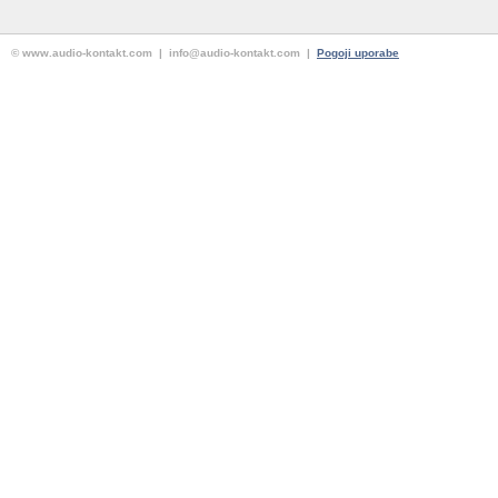
© www.audio-kontakt.com | info@audio-kontakt.com |
Pogoji uporabe