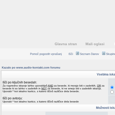
Glavna stran
Mali oglasi
Pomoč pogostih vprašanj
Išči
Seznam članov
Skupin
Kazalo po www.audio-kontakt.com forumu
Vsebina isk
Išči po ključnih besedah:
Za napredno iskanje lahko uporabljaš
AND
za besede, ki morajo biti v zadetkih,
OR
za
besede ki so lahko v zadetkih in
NOT
za besede, ki ne smejo biti v zadetkih iskanja.
Uporabi * kot iskalno kartico, s katero iščeš različice dela besede.
Išči po avtorju:
Uporabi * kot iskalno kartico, s katero iščeš različice dela besede
Možnosti isk