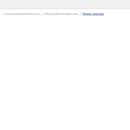
© www.audio-kontakt.com | info@audio-kontakt.com |
Pogoji uporabe