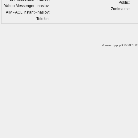
Poklic:
Yahoo Messenger - naslov:
Zanima me:
AIM - AOL Instant - naslov:
Telefon:
Powered by
phpBB
© 2001, 2