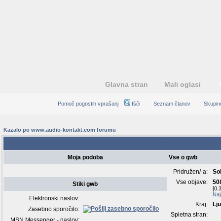
Glavna stran
Mali oglasi
Pomoč pogostih vprašanj
Išči
Seznam članov
Skupin
Kazalo po www.audio-kontakt.com forumu
Pregled profila - preds
Moja podoba
Vse o gwb
Pridružen/-a:
So
Vse objave:
50
Stiki gwb
[0.
Naj
Elektronski naslov:
Kraj:
Lju
Zasebno sporočilo:
Spletna stran:
MSN Messenger - naslov: