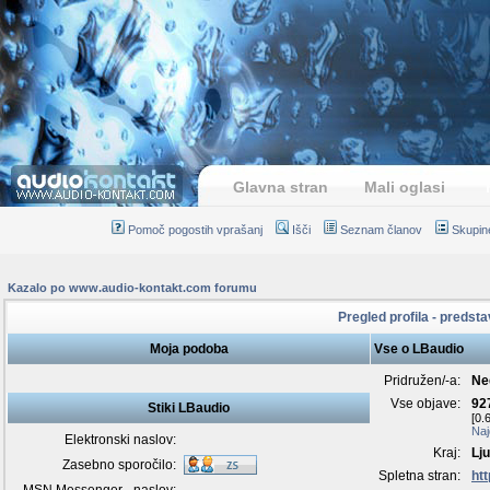
Glavna stran
Mali oglasi
Pomoč pogostih vprašanj
Išči
Seznam članov
Skupin
Kazalo po www.audio-kontakt.com forumu
Pregled profila - predsta
Moja podoba
Vse o LBaudio
Pridružen/-a:
Ne
Vse objave:
92
Stiki LBaudio
[0.
Naj
Elektronski naslov:
Kraj:
Lj
Zasebno sporočilo:
Spletna stran:
htt