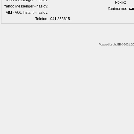
MSN Messenger - naslov:
Poklic:
Yahoo Messenger - naslov:
Zanima me:
ca
AIM - AOL Instant - naslov:
Telefon:
041 853615
Powered by
phpBB
© 2001, 2