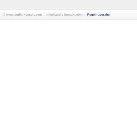
© www.audio-kontakt.com | info@audio-kontakt.com |
Pogoji uporabe