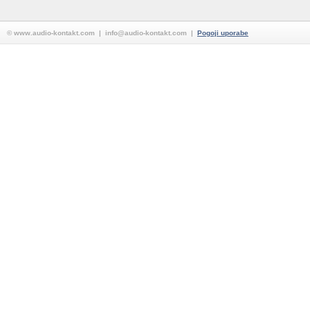
© www.audio-kontakt.com | info@audio-kontakt.com |
Pogoji uporabe