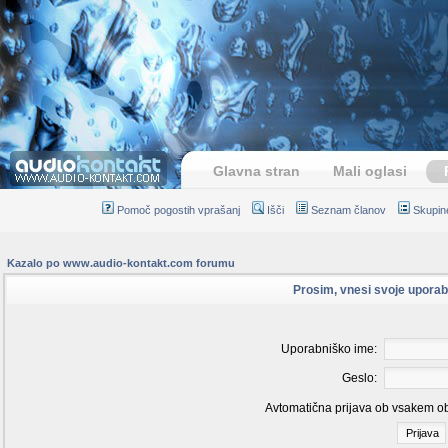
Glavna stran
Mali oglasi
Pomoč pogostih vprašanj
Išči
Seznam članov
Skupin
Kazalo po www.audio-kontakt.com forumu
Prosim, vnesi svoje uporab
Uporabniško ime:
Geslo:
Avtomatična prijava ob vsakem o