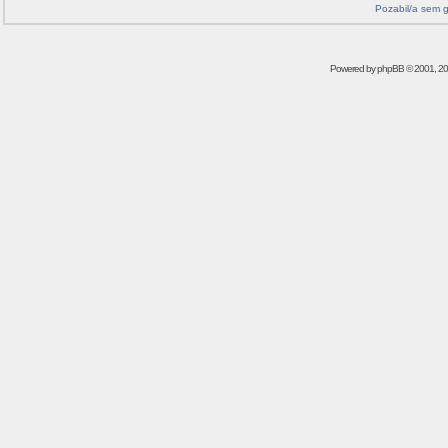
Pozabil/a sem 
Powered by
phpBB
© 2001, 2