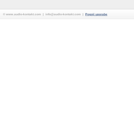
© www.audio-kontakt.com | info@audio-kontakt.com |
Pogoji uporabe