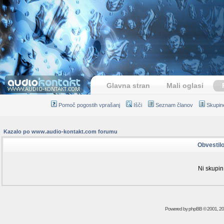
Glavna stran
Mali oglasi
Pomoč pogostih vprašanj
Išči
Seznam članov
Skupin
Kazalo po www.audio-kontakt.com forumu
Obvestil
Ni skupin
Powered by
phpBB
© 2001, 2